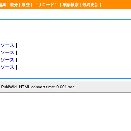
編集
|
差分
|
履歴
] [
リロード
] [
単語検索
|
最終更新
]
ソース
]
ソース
]
ソース
]
ソース
]
 PukiWiki. HTML convert time: 0.001 sec.