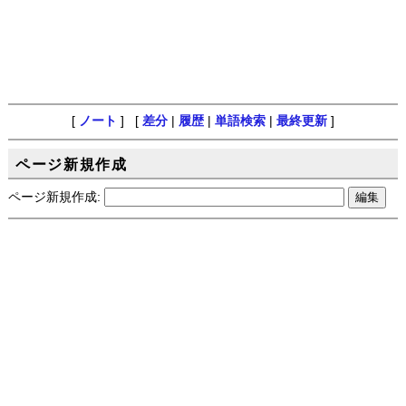
[
ノート
] [
差分
|
履歴
|
単語検索
|
最終更新
]
ページ新規作成
ページ新規作成: