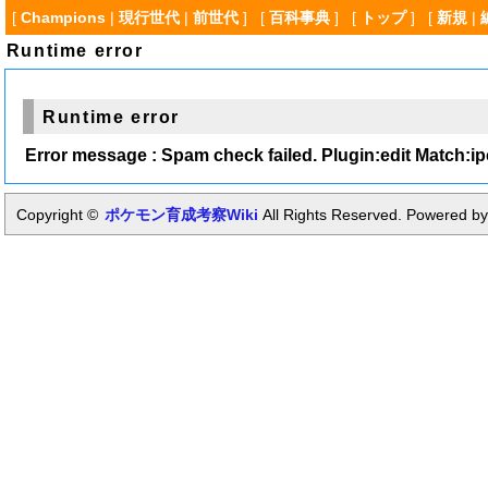
[
Champions
|
現行世代
|
前世代
] [
百科事典
] [
トップ
] [
新規
|
Runtime error
Runtime error
Error message : Spam check failed. Plugin:edit Match:i
Copyright ©
ポケモン育成考察Wiki
All Rights Reserved. Powered by