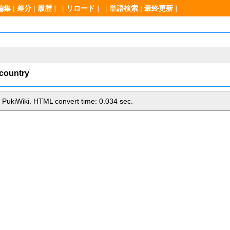
編集
|
差分
|
履歴
] [
リロード
] [
単語検索
|
最終更新
]
pcountry
 PukiWiki. HTML convert time: 0.034 sec.