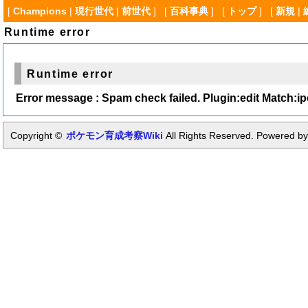
[
Champions
|
現行世代
|
前世代
] [
百科事典
] [
トップ
] [
新規
|
Runtime error
Runtime error
Error message : Spam check failed. Plugin:edit Match:i
Copyright ©
ポケモン育成考察Wiki
All Rights Reserved. Powered by