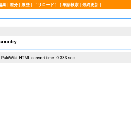
編集
|
差分
|
履歴
] [
リロード
] [
単語検索
|
最終更新
]
pcountry
 PukiWiki. HTML convert time: 0.333 sec.