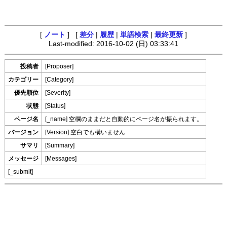
[
ノート
] [
差分
|
履歴
|
単語検索
|
最終更新
]
Last-modified: 2016-10-02 (日) 03:33:41
投稿者
[Proposer]
カテゴリー
[Category]
優先順位
[Severity]
状態
[Status]
空欄のままだと自動的にページ名が振られます。
ページ名
[_name]
空白でも構いません
バージョン
[Version]
サマリ
[Summary]
メッセージ
[Messages]
[_submit]