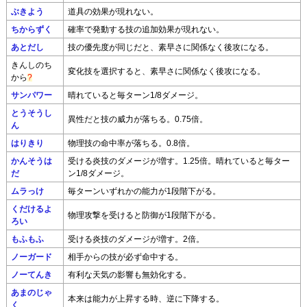
ぶきよう
道具の効果が現れない。
ちからずく
確率で発動する技の追加効果が現れない。
あとだし
技の優先度が同じだと、素早さに関係なく後攻になる。
きんしのち
変化技を選択すると、素早さに関係なく後攻になる。
から
?
サンパワー
晴れていると毎ターン1/8ダメージ。
とうそうし
異性だと技の威力が落ちる。0.75倍。
ん
はりきり
物理技の命中率が落ちる。0.8倍。
かんそうは
受ける炎技のダメージが増す。1.25倍。晴れていると毎ター
だ
ン1/8ダメージ。
ムラっけ
毎ターンいずれかの能力が1段階下がる。
くだけるよ
物理攻撃を受けると防御が1段階下がる。
ろい
もふもふ
受ける炎技のダメージが増す。2倍。
ノーガード
相手からの技が必ず命中する。
ノーてんき
有利な天気の影響も無効化する。
あまのじゃ
本来は能力が上昇する時、逆に下降する。
く