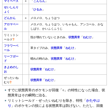
マイペース
○
「
こんらん
」
せいしんり
「
ひるみ
」
ょく
どんかん
○
メロメロ、ちょうはつ
アロマベー
メロメロ、ちょうはつ、いちゃもん、アンコール、かな
ル
しばり、かいふくふうじ
リミットシ
殻が壊れていないときのみ、
状態異常
「
ねむけ
」
ールド
?
フラワーベ
草タイプのみ、
状態異常
「
ねむけ
」
ール
リーフガー
晴れの時のみ、
状態異常
「
ねむけ
」
ド
きよめのし
状態異常
「
ねむけ
」
お
ぜったいね
状態異常
「
ねむけ
」
むり
?
すでに状態異常のポケモンが回復「○」の特性になった場合、状
態異常はその瞬間に治る。
リミットシールド・ぜったいねむりを除き、特性「
かたやぶ
り
」のポケモンの技による状態異常は防げない。ただし、回復