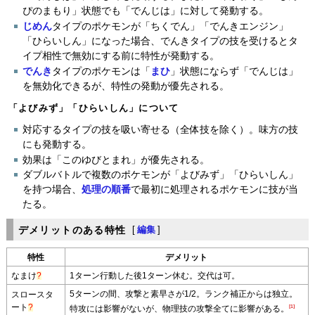
ぴのまもり」状態でも「でんじは」に対して発動する。
じめん
タイプのポケモンが「ちくでん」「でんきエンジン」
「ひらいしん」になった場合、でんきタイプの技を受けるとタ
イプ相性で無効にする前に特性が発動する。
でんき
タイプのポケモンは「
まひ
」状態にならず「でんじは」
を無効化できるが、特性の発動が優先される。
「よびみず」「ひらいしん」について
対応するタイプの技を吸い寄せる（全体技を除く）。味方の技
にも発動する。
効果は「このゆびとまれ」が優先される。
ダブルバトルで複数のポケモンが「よびみず」「ひらいしん」
を持つ場合、
処理の順番
で最初に処理されるポケモンに技が当
たる。
デメリットのある特性
[
編集
]
特性
デメリット
なまけ
?
1ターン行動した後1ターン休む。交代は可。
5ターンの間、攻撃と素早さが1/2。ランク補正からは独立。
スロースタ
ート
?
[1]
特攻には影響がないが、物理技の攻撃全てに影響がある。