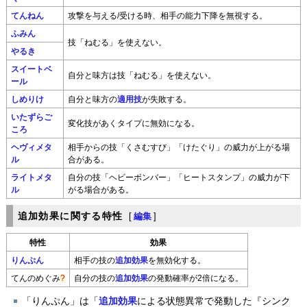
てんねん
攻撃を与える/受ける時、相手の能力下降を無視する。
ふみん
技「ねむる」を使えない。
やるき
スイートベ
自分と味方は技「ねむる」を使えない。
ール
しめりけ
自分と味方の
適用技
が失敗する。
いたずらご
変化技があくタイプに無効になる。
ころ
ヘヴィメタ
相手からの技「くさむすび」「けたぐり」の威力が上がる場
ル
合がある。
ライトメタ
自分の技「ヘビーボンバー」「ヒートスタンプ」の威力が下
ル
がる場合がある。
追加効果に関する特性
[
編集
]
特性
効果
りんぷん
相手の技の
追加効果
を無効化する。
てんのめぐみ
?
自分の技の
追加効果
の発動確率が2倍になる。
「りんぷん」は「
追加効果
による状態異常で発動した『シンク