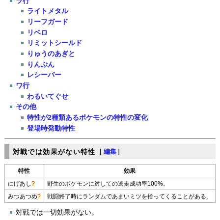
ラ行
ライトメタル
リーフガード
リベロ
リミットシールド
りゅうのあぎと
りんぷん
レシーバー
ワ行
わるいてぐせ
その他
特性が2種類あるポケモンの特性の変化
登場時発動特性
対戦では効果がない特性
[
編集
]
特性
効果
にげあし
?
野生のポケモンに対しての逃走成功率100%。
みつあつめ
?
戦闘終了時にランダムであまいミツを拾ってくることがある。
対戦では一切効果がない。