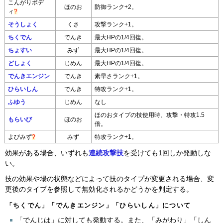
こんがりボデ
ほのお
防御ランク+2。
ィ
?
そうしょく
くさ
攻撃ランク+1。
ちくでん
でんき
最大HPの1/4回復。
ちょすい
みず
最大HPの1/4回復。
どしょく
じめん
最大HPの1/4回復。
でんきエンジン
でんき
素早さランク+1。
ひらいしん
でんき
特攻ランク+1。
ふゆう
じめん
なし
ほのおタイプの技使用時、攻撃・特攻1.5
もらいび
ほのお
倍。
よびみず
?
みず
特攻ランク+1。
効果がある場合、いずれも
連続攻撃技
を受けても1回しか発動しな
い。
技の効果や場の状態などによって技のタイプが変更される場合、変
更後のタイプを参照して無効化されるかどうかを判定する。
「ちくでん」「でんきエンジン」「ひらいしん」について
「でんじは」に対しても発動する。また、「みがわり」「しん