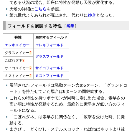
できる状況の場合、即座に特性が発動し天候が変化する。
天候の詳細は
こちら
を参照。
第九世代よりあられが廃止され、代わりに
ゆき
となった。
フィールドを展開する特性
[
編集
]
特性
展開するフィールド
エレキメイカー
エレキフィールド
グラスメイカー
?
グラスフィールド
こぼれダネ
?
サイコメイカー
?
サイコフィールド
ミストメイカー
?
ミストフィールド
展開されたフィールドは発動ターン含め5ターン、「グランドコ
ート」を持たせていた場合は8ターンの間継続する。
これらの特性を持つポケモンが同時に場に出た場合、素早さの
高い順に特性が発動するため、最終的に素早さが低い方のフィ
ールドになる。
「こぼれダネ」は素早さに関係なく、「攻撃を受けた時」に発
動する。
まきびし・どくびし・ステルスロック・ねばねばネットより後