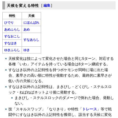
天候を変える特性
[
編集
]
特性
天候
ひでり
にほんばれ
あめふらし
あめ
すなおこし
すなあらし
すなはき
ゆきふらし
ゆき
天候変化は技によって変化させた場合と同じ5ターン、対応する
各種「いわ」アイテムを持っている場合は8ターン継続する。
すなはき以外の上記特性を持つポケモンが同時に場に出た場
合、素早さの高い順に特性が発動するため、最終的に素早さが
低い方の天候になる。
すなはき以外の上記特性は、まきびし・どくびし・ステルスロ
ック・ねばねばネットより後に発動する。
まきびし・ステルスロックのダメージで倒れた場合、発動し
ない。
技「スキルスワップ」「なりきり」や特性「
トレース
」等で戦
闘中にすなはき以外の上記特性を獲得し、該当する天候に変化