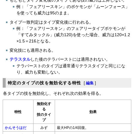
もともとタイプ変化後のタイプである技の威力は上昇しない。
例：「フェアリースキン」のポケモンが「ムーンフォース」
を使っても威力は95のまま。
タイプ一致判定はタイプ変化後に行われる。
例：「フェアリースキン」のフェアリータイプポケモンが
「すてみタックル」(威力120)を使った場合、威力は120×1.2
×1.5＝216となる。
変化技にも適用される。
テラスタル
した後のテラバーストには適用されない。
テラバーストのタイプは通常通りテラスタイプと同じにな
り、威力も変動しない。
特定のタイプの技を無効化する特性
[
編集
]
各タイプの技を無効化し、それぞれ次の効果を得る。
無効化す
る
特性
効果
技のタイ
プ
かんそうはだ
みず
最大HPの1/4回復。