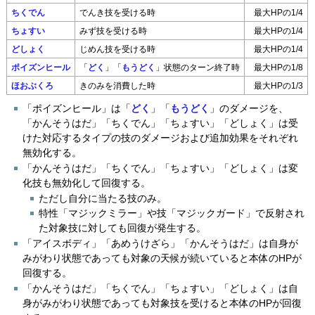
ちくでん
でんき技を受ける時
最大HPの1/4
ちょすい
みず技を受ける時
最大HPの1/4
どしょく
じめん技を受ける時
最大HPの1/4
ポイズンヒール
「
どく
」「
もうどく
」状態のターン終了時
最大HPの1/8
ほおぶくろ
きのみを消費した時
最大HPの1/3
「ポイズンヒール」は「
どく
」「
もうどく
」のダメージを、
「かんそうはだ」「ちくでん」「ちょすい」「どしょく」は受
けた対応するタイプの技のダメージおよび追加効果をそれぞれ
無効化する。
「かんそうはだ」「ちくでん」「ちょすい」「どしょく」は変
化技も無効化して回復する。
ただし自分に当たる技のみ。
特性「マジックミラー」や技「マジックガード」で反射され
た対象技に対しても回復が発生する。
「アイスボディ」「あめうけざら」「かんそうはだ」は自身が
みがわり状態であっても対象の天候が続いていると本体のHPが
回復する。
「かんそうはだ」「ちくでん」「ちょすい」「どしょく」は自
身がみがわり状態であっても対象技を受けると本体のHPが回復