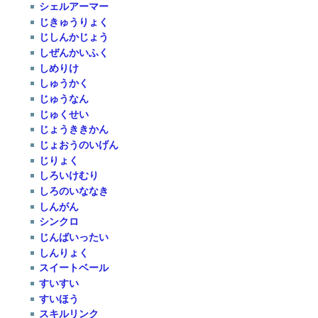
シェルアーマー
じきゅうりょく
じしんかじょう
しぜんかいふく
しめりけ
しゅうかく
じゅうなん
じゅくせい
じょうききかん
じょおうのいげん
じりょく
しろいけむり
しろのいななき
しんがん
シンクロ
じんばいったい
しんりょく
スイートベール
すいすい
すいほう
スキルリンク