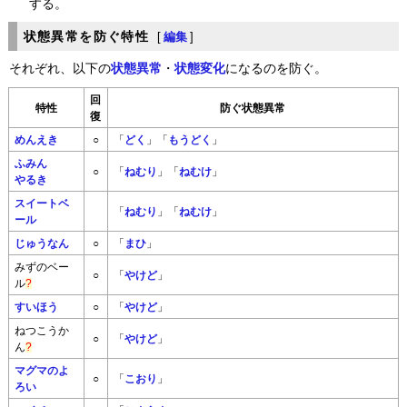
する。
状態異常を防ぐ特性
[
編集
]
それぞれ、以下の
状態異常
・
状態変化
になるのを防ぐ。
回
特性
防ぐ状態異常
復
めんえき
○
「
どく
」「
もうどく
」
ふみん
○
「
ねむり
」「
ねむけ
」
やるき
スイートベ
「
ねむり
」「
ねむけ
」
ール
じゅうなん
○
「
まひ
」
みずのベー
○
「
やけど
」
ル
?
すいほう
○
「
やけど
」
ねつこうか
○
「
やけど
」
ん
?
マグマのよ
○
「
こおり
」
ろい