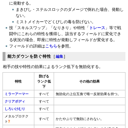
に発動する。
まきびし・ステルスロックのダメージで倒れた場合、発動し
ない。
ミストメイカーでどくびしの毒を防げない。
技「スキルスワップ」「なりきり」や特性「
トレース
」等で戦
闘中にこれらの特性を獲得し、該当するフィールドに変化でき
る状況の場合、即座に特性が発動しフィールドが変化する。
フィールドの詳細は
こちら
を参照。
能力ダウンを防ぐ特性
[
編集
]
相手の技や特性の効果によるランク低下を無効化する。
防げる
特性
ランク低
その他の効果
下
ミラーアーマー
すべて
無効化の上位互換で唯一反射効果を持つ。
クリアボディ
すべて
しろいけむり
すべて
メタルプロテク
すべて
かたやぶりで無効にされない。
ト
?