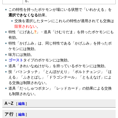
る。
この特性を持ったポケモンが場にいる状態で「いれかえる」を
選択できなくなる
効果。
交換を選択したターンにこれらの特性が適用されても交換は
阻害されない
。
特性「
にげあし
?
」・道具「けむりだま」を持ったポケモンにも
有効。
特性「かげふみ」は、同じ特性である「かげふみ」を持ったポ
ケモンには無効。
味方には無効。
ゴースト
タイプのポケモンには無効。
道具「きれいなぬけがら」を持っているポケモンには無効。
技「バトンタッチ」「とんぼがえり」「ボルトチェンジ」「ほ
える」「ふきとばし」「ドラゴンテール」「ともえなげ」によ
る交換は制限されない。
道具「だっしゅつボタン」「レッドカード」の効果による交換
も制限されない。
A~Z
[
編集
]
ア行
[
編集
]