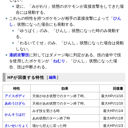
しない。
逆に、「みがわり」状態のポケモンが直接攻撃をしてきた場
合には発動する。
これらの特性を持つポケモンが相手の直接攻撃によって「
ひん
し
」状態になった場合にも発動する。
「ゆうばく」のみ、「ひんし」状態になった時のみ発動す
る。
「わるいてぐせ」のみ、「ひんし」状態になった場合は発動
しない。
連続攻撃技
に対してはダメージ毎に判定がある。技の途中で技
を使用したポケモンが「
ねむり
」「ひんし」状態になった場
合、技は中断される。
HPが回復する特性
[
編集
]
特性
効果
回復量
アイスボディ
天候がゆき状態でのターン終了時。
最大HPの1/16
あめうけざら
天候があめ状態でのターン終了時。
最大HPの1/16
みず技を受ける時
最大HPの1/4
かんそうはだ
あめ状態のターン終了時
最大HPの1/8
さいせいりょく
場から控えに戻った時
最大HPの1/3