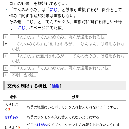
ロ』の効果」を無効化できない。
「てんのめぐみ」は「
にじ
」と効果が重複するが、例外として
怯みに関する追加効果は重複しない。
その他「にじ」と「てんのめぐみ」重複時に関する詳しい仕様
は「
にじ
」のページにて記載。
+
「りんぷん」「てんのめぐみ」両方が適用される技
+
「てんのめぐみ」は適用されるが、「りんぷん」は適用されな
い技
+
「りんぷん」は適用されるが、「てんのめぐみ」は適用されな
い技
+
「りんぷん」「てんのめぐみ」両方が適用されない技
+
不明・要検証
交代を制限する特性
[
編集
]
特性
効果
ありじご
相手の地面にいるポケモンを入れ替えられないようにする。
く
?
かげふみ
相手のポケモンを入れ替えられないようにする。
相手の
はがね
タイプのポケモンを入れ替えられないようにす
じりょく
?