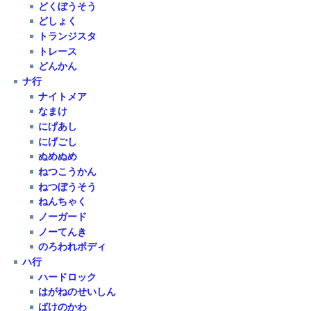
どくぼうそう
どしょく
トランジスタ
トレース
どんかん
ナ行
ナイトメア
なまけ
にげあし
にげごし
ぬめぬめ
ねつこうかん
ねつぼうそう
ねんちゃく
ノーガード
ノーてんき
のろわれボディ
ハ行
ハードロック
はがねのせいしん
ばけのかわ