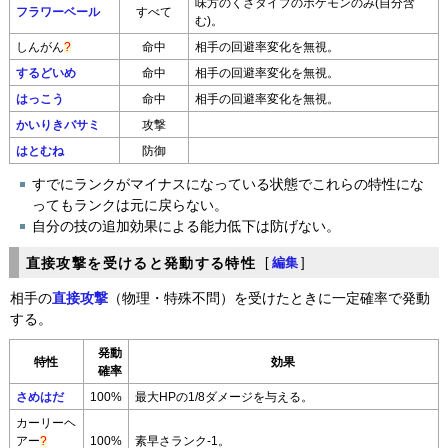
味方のくさタイプのポケモンのみ(自分含
フラワーベール
すべて
む)。
しんがん
?
命中
相手の回避率変化を無視。
するどいめ
命中
相手の回避率変化を無視。
はっこう
命中
相手の回避率変化を無視。
かいりきバサミ
攻撃
はとむね
防御
すでにランクがマイナスになっている状態でこれらの特性にな
ってもランクは元に戻らない。
自分の技の追加効果による能力低下は防げない。
直接攻撃を受けると発動する特性
[
編集
]
相手の
直接攻撃
（物理・特殊不問）を受けたときに一定確率で発動
する。
発動
特性
効果
確率
さめはだ
100%
最大HPの1/8ダメージを与える。
カーリーヘ
アー
?
100%
素早さランク-1。