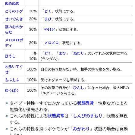
ぬめぬめ
どくのトゲ
30%
「
どく
」状態にする。
せいでんき
30%
「
まひ
」状態にする。
ほのおのか
30%
「
やけど
」状態にする。
らだ
メロメロボ
30%
「
メロメロ
」状態にする。
ディ
各
「
どく
」「
まひ
」「
ねむり
」のいずれかの状態にする
ほうし
10%
(ランダム)。
わるいてぐ
100%
自分の持ち物がない時、相手の持ち物を奪い取る。
せ
もふもふ
100%
受けるダメージを半減する。
その攻撃で自身が「
ひんし
」になった場合、最大HPの
ゆうばく
100%
1/4ダメージを与える。
タイプ・特性・すでにかかっている
状態異常
・性別などによる
無効化が優先される。
これらの特性による
状態異常
は「
しんぴのまもり
」状態を無視
する。
これらの特性を持つポケモンが「
みがわり
」状態の場合は発動