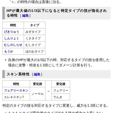
「○」の特性の場合は直後に治る。
HPが最大値の1/3以下になると特定タイプの技が強化され
る特性
[
編集
]
特性
タイプ
げきりゅう
みずタイプ
しんりょく
くさタイプ
むしのしらせ
むしタイプ
もうか
ほのおタイプ
自身のHPが最大の1/3以下の時、対応するタイプの技を使用した
場合に攻撃・特攻を1.5倍にしてダメージ計算を行う。
スキン系特性
[
編集
]
特性
変化前
変化後
フェアリースキン
→
フェアリー
ノーマル
エレキスキン
?
でんき
特定のタイプの技を対応するタイプに変更し、威力を1.2倍にする。