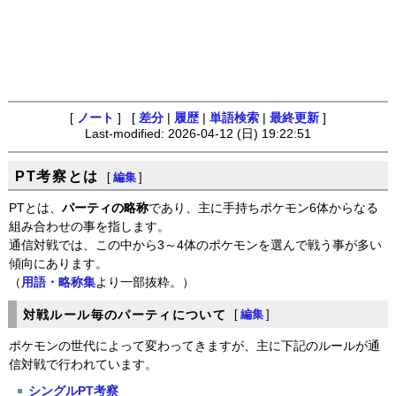
[
ノート
] [
差分
|
履歴
|
単語検索
|
最終更新
]
Last-modified: 2026-04-12 (日) 19:22:51
PT考察とは
[
編集
]
PTとは、
パーティの略称
であり、主に手持ちポケモン6体からなる
組み合わせの事を指します。
通信対戦では、この中から3～4体のポケモンを選んで戦う事が多い
傾向にあります。
（
用語・略称集
より一部抜粋。）
対戦ルール毎のパーティについて
[
編集
]
ポケモンの世代によって変わってきますが、主に下記のルールが通
信対戦で行われています。
シングルPT考察