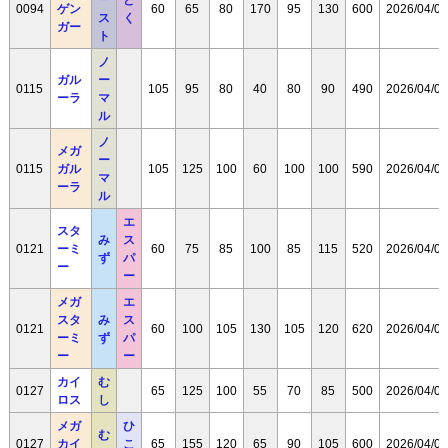
0094
ゲン
60
65
80
170
95
130
600
2026/04/08
ス
く
ガー
ト
ノ
ガル
ー
0115
105
95
80
40
80
90
490
2026/04/08
ーラ
マ
ル
ノ
メガ
ー
0115
ガル
105
125
100
60
100
100
590
2026/04/08
マ
ーラ
ル
エ
スタ
み
ス
0121
ーミ
60
75
85
100
85
115
520
2026/04/08
ず
パ
ー
ー
メガ
エ
スタ
み
ス
0121
60
100
105
130
105
120
620
2026/04/08
ーミ
ず
パ
ー
ー
カイ
む
0127
65
125
100
55
70
85
500
2026/04/08
ロス
し
メガ
ひ
む
0127
カイ
こ
65
155
120
65
90
105
600
2026/04/08