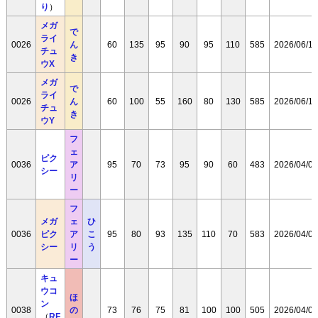
り
）
メガ
で
ライ
0026
ん
60
135
95
90
95
110
585
2026/06/17
チュ
き
ウX
メガ
で
ライ
0026
ん
60
100
55
160
80
130
585
2026/06/17
チュ
き
ウY
フ
ェ
ピク
0036
ア
95
70
73
95
90
60
483
2026/04/08
シー
リ
ー
フ
メガ
ェ
ひ
0036
ピク
ア
こ
95
80
93
135
110
70
583
2026/04/08
シー
リ
う
ー
キュ
ウコ
ほ
ン
0038
の
73
76
75
81
100
100
505
2026/04/08
（
RF