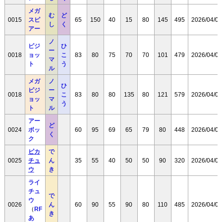
メガ
む
ど
0015
スピ
65
150
40
15
80
145
495
2026/04/08
し
く
アー
ノ
ピジ
ひ
ー
0018
ョッ
こ
83
80
75
70
70
101
479
2026/04/08
マ
ト
う
ル
メガ
ノ
ひ
ピジ
ー
0018
こ
83
80
80
135
80
121
579
2026/04/08
ョッ
マ
う
ト
ル
アー
ど
0024
ボッ
60
95
69
65
79
80
448
2026/04/08
く
ク
ピカ
で
0025
チュ
ん
35
55
40
50
50
90
320
2026/04/08
ウ
き
ライ
チュ
で
ウ
0026
ん
60
90
55
90
80
110
485
2026/04/08
（
RF
き
あ