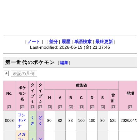
[
ノート
] [
差分
|
履歴
|
単語検索
|
最終更新
]
Last-modified: 2026-06-19 (金) 21:37:46
第一世代のポケモン
[
編集
]
+
表記の凡例
タ
タ
種族値
ポケ
イ
イ
No.
モン
登場
合
プ
プ
H
A
B
C
D
S
名
計
１
２
フシ
く
ど
0003
ギバ
80
82
83
100
100
80
525
2026/04/08
さ
く
ナ
メガ
フシ
く
ど