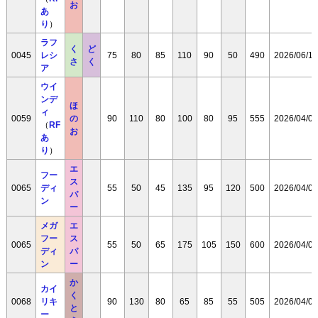
お
あ
り
）
ラフ
く
ど
0045
レシ
75
80
85
110
90
50
490
2026/06/17
さ
く
ア
ウイ
ンデ
ほ
ィ
0059
の
90
110
80
100
80
95
555
2026/04/08
（
RF
お
あ
り
）
エ
フー
ス
0065
ディ
55
50
45
135
95
120
500
2026/04/08
パ
ン
ー
メガ
エ
フー
ス
0065
55
50
65
175
105
150
600
2026/04/08
ディ
パ
ン
ー
か
カイ
く
0068
リキ
90
130
80
65
85
55
505
2026/04/08
と
ー