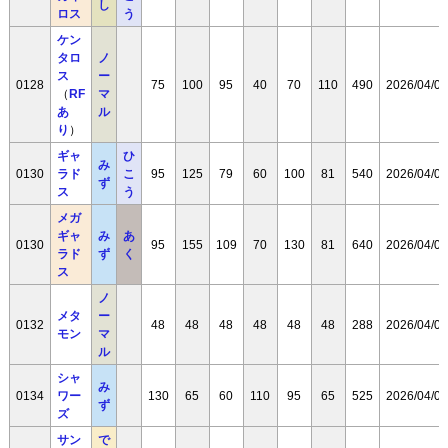
し
ロス
う
ケン
タロ
ノ
ス
ー
0128
75
100
95
40
70
110
490
2026/04/08
（
RF
マ
あ
ル
り
）
ギャ
ひ
み
0130
ラド
こ
95
125
79
60
100
81
540
2026/04/08
ず
ス
う
メガ
ギャ
み
あ
0130
95
155
109
70
130
81
640
2026/04/08
ラド
ず
く
ス
ノ
メタ
ー
0132
48
48
48
48
48
48
288
2026/04/08
モン
マ
ル
シャ
み
0134
ワー
130
65
60
110
95
65
525
2026/04/08
ず
ズ
サン
で