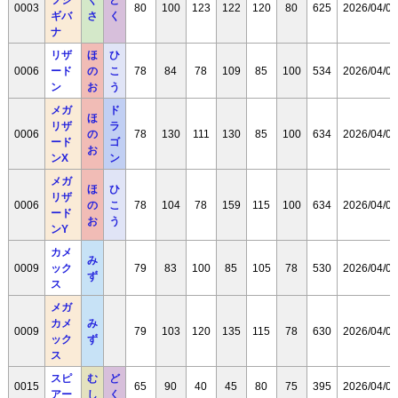
0003
80
100
123
122
120
80
625
2026/04/08
ギバ
さ
く
ナ
リザ
ほ
ひ
0006
ード
の
こ
78
84
78
109
85
100
534
2026/04/08
ン
お
う
メガ
ド
ほ
リザ
ラ
0006
の
78
130
111
130
85
100
634
2026/04/08
ード
ゴ
お
ンX
ン
メガ
ほ
ひ
リザ
0006
の
こ
78
104
78
159
115
100
634
2026/04/08
ード
お
う
ンY
カメ
み
0009
ック
79
83
100
85
105
78
530
2026/04/08
ず
ス
メガ
カメ
み
0009
79
103
120
135
115
78
630
2026/04/08
ック
ず
ス
スピ
む
ど
0015
65
90
40
45
80
75
395
2026/04/08
アー
し
く