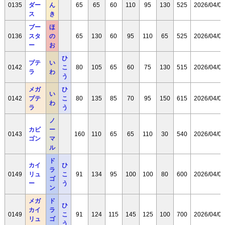
0135
ダー
ん
65
65
60
110
95
130
525
2026/04/08
ス
き
ブー
ほ
0136
スタ
の
65
130
60
95
110
65
525
2026/04/08
ー
お
ひ
プテ
い
0142
こ
80
105
65
60
75
130
515
2026/04/08
ラ
わ
う
メガ
ひ
い
0142
プテ
こ
80
135
85
70
95
150
615
2026/04/08
わ
ラ
う
ノ
カビ
ー
0143
160
110
65
65
110
30
540
2026/04/08
ゴン
マ
ル
ド
カイ
ひ
ラ
0149
リュ
こ
91
134
95
100
100
80
600
2026/04/08
ゴ
ー
う
ン
メガ
ド
ひ
カイ
ラ
0149
こ
91
124
115
145
125
100
700
2026/04/08
リュ
ゴ
う