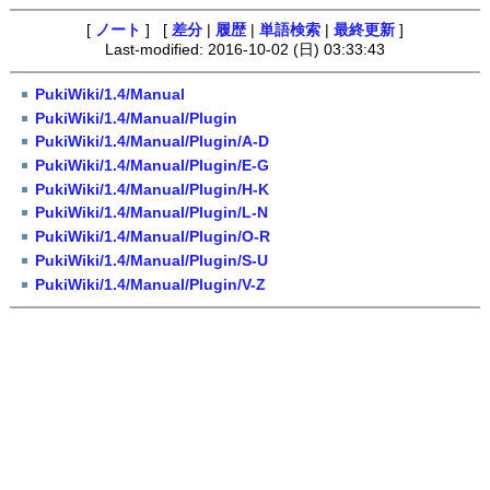
[
ノート
] [
差分
|
履歴
|
単語検索
|
最終更新
]
Last-modified: 2016-10-02 (日) 03:33:43
PukiWiki/1.4/Manual
PukiWiki/1.4/Manual/Plugin
PukiWiki/1.4/Manual/Plugin/A-D
PukiWiki/1.4/Manual/Plugin/E-G
PukiWiki/1.4/Manual/Plugin/H-K
PukiWiki/1.4/Manual/Plugin/L-N
PukiWiki/1.4/Manual/Plugin/O-R
PukiWiki/1.4/Manual/Plugin/S-U
PukiWiki/1.4/Manual/Plugin/V-Z