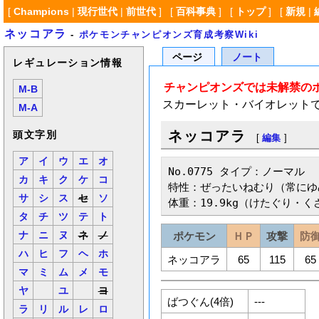
[
Champions
|
現行世代
|
前世代
] [
百科事典
] [
トップ
] [
新規
|
ネッコアラ
-
ポケモンチャンピオンズ育成考察Wiki
ページ
ノート
レギュレーション情報
チャンピオンズでは未解禁の
M-B
スカーレット・バイオレット
M-A
ネッコアラ
頭文字別
[
編集
]
ア
イ
ウ
エ
オ
No.0775 タイプ：ノーマル

カ
キ
ク
ケ
コ
特性：ぜったいねむり（常にゆ
サ
シ
ス
セ
ソ
体重：19.9kg（けたぐり・く
タ
チ
ツ
テ
ト
ナ
ニ
ヌ
ネ
ノ
ポケモン
ＨＰ
攻撃
防
ハ
ヒ
フ
ヘ
ホ
ネッコアラ
65
115
65
マ
ミ
ム
メ
モ
ヤ
ユ
ヨ
ばつぐん(4倍)
---
ラ
リ
ル
レ
ロ