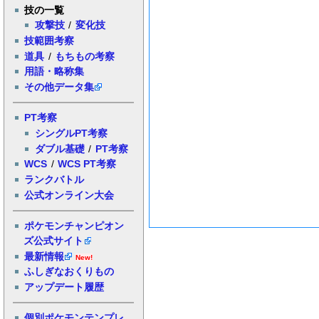
技の一覧
攻撃技
/
変化技
技範囲考察
道具
/
もちもの考察
用語・略称集
その他データ集
PT考察
シングルPT考察
ダブル基礎
/
PT考察
WCS
/
WCS PT考察
ランクバトル
公式オンライン大会
ポケモンチャンピオン
ズ公式サイト
最新情報
New!
ふしぎなおくりもの
アップデート履歴
個別ポケモンテンプレ