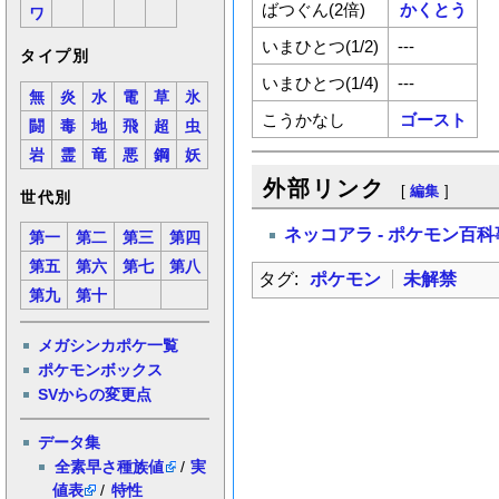
ばつぐん(2倍)
かくとう
ワ
いまひとつ(1/2)
---
タイプ別
いまひとつ(1/4)
---
無
炎
水
電
草
氷
こうかなし
ゴースト
闘
毒
地
飛
超
虫
岩
霊
竜
悪
鋼
妖
外部リンク
[
編集
]
世代別
ネッコアラ - ポケモン百
第一
第二
第三
第四
第五
第六
第七
第八
タグ:
ポケモン
未解禁
第九
第十
メガシンカポケ一覧
ポケモンボックス
SVからの変更点
データ集
全素早さ種族値
/
実
値表
/
特性