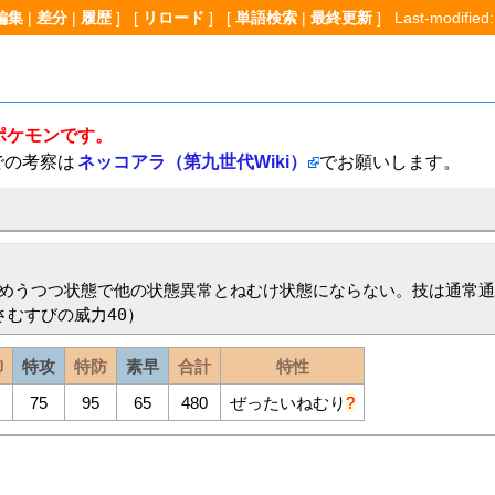
編集
|
差分
|
履歴
] [
リロード
] [
単語検索
|
最終更新
] Last-modified:
ポケモンです。
での考察は
ネッコアラ（第九世代Wiki）
でお願いします。
めうつつ状態で他の状態異常とねむけ状態にならない。技は通常通
さむすびの威力40）
御
特攻
特防
素早
合計
特性
75
95
65
480
ぜったいねむり
?