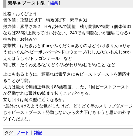
素早さブースト型
[
編集
]
性格：おくびょう
個体値：攻撃19以下 特攻3以下 素早さ31
努力値：素早さ252 HPは好みで調整 残り防御や特防（個体値31
ならば236以上振ってはいけない、240でも問題ないが無駄になる）
持ち物：お好みで
攻撃技：はたきおとすorかみくだくorあくのはどう/げきりんorりゅ
うせいぐん/ヘビーボンバー/ヘドロウェーブ/じしん/だいもんじorか
えんほうしゃ/ドラゴンテール など
補助技：たくわえる/どくどく/みがわり/ねむる/ねごと など
上にもあるように、頑張れば素早さにもビーストブーストを適応す
ることが可能。
火力は最大で無補正無振り83族程度。また、1回ビーストブースト
が発動すれば最速89族まで抜くことができる。
立ち回りは耐久型に近くなるか。
↑意外といけるような気がしたけど、どくどく等のスリップダメージ
じゃビーストブースト発動しないから火力下げちゃうと思いの外キ
ツイんだよな。
タグ:
ノート
雑記