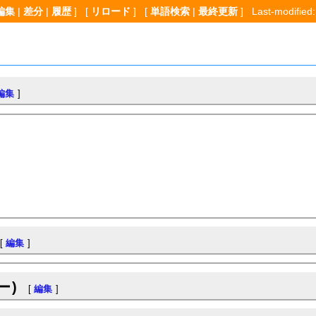
編集
|
差分
|
履歴
] [
リロード
] [
単語検索
|
最終更新
] Last-modified:
編集
]
[
編集
]
ー)
[
編集
]