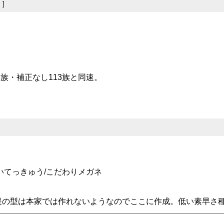
集
]
8族・補正なし113族と同速。
いてっきゅう/こだわりメガネ
提の型は本家では作れないようなのでここに作成。低い素早さ