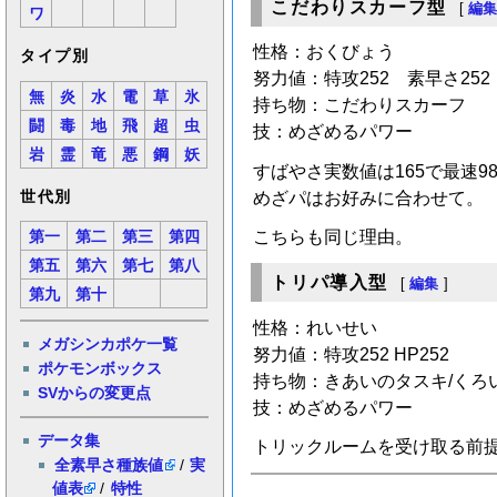
こだわりスカーフ型
[
編
ワ
性格：おくびょう
タイプ別
努力値：特攻252 素早さ252
無
炎
水
電
草
氷
持ち物：こだわりスカーフ
闘
毒
地
飛
超
虫
技：めざめるパワー
岩
霊
竜
悪
鋼
妖
すばやさ実数値は165で最速9
世代別
めざパはお好みに合わせて。
こちらも同じ理由。
第一
第二
第三
第四
第五
第六
第七
第八
トリパ導入型
[
編集
]
第九
第十
性格：れいせい
メガシンカポケ一覧
努力値：特攻252 HP252
ポケモンボックス
持ち物：きあいのタスキ/くろ
SVからの変更点
技：めざめるパワー
データ集
トリックルームを受け取る前
全素早さ種族値
/
実
値表
/
特性