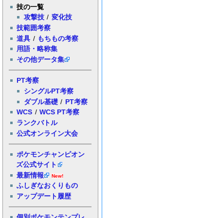
技の一覧
攻撃技
/
変化技
技範囲考察
道具
/
もちもの考察
用語・略称集
その他データ集
PT考察
シングルPT考察
ダブル基礎
/
PT考察
WCS
/
WCS PT考察
ランクバトル
公式オンライン大会
ポケモンチャンピオン
ズ公式サイト
最新情報
New!
ふしぎなおくりもの
アップデート履歴
個別ポケモンテンプレ