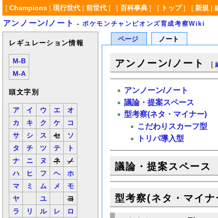
[
Champions
|
現行世代
|
前世代
] [
百科事典
] [
トップ
] [
新規
|
アンノーン/ノート
-
ポケモンチャンピオンズ育成考察Wiki
ページ
ノート
レギュレーション情報
M-B
アンノーン/ノート
[
M-A
アンノーン/ノート
頭文字別
議論・提案スペース
ア
イ
ウ
エ
オ
型考察(ネタ・マイナー)
カ
キ
ク
ケ
コ
こだわりスカーフ型
サ
シ
ス
セ
ソ
トリパ導入型
タ
チ
ツ
テ
ト
ナ
ニ
ヌ
ネ
ノ
議論・提案スペース
ハ
ヒ
フ
ヘ
ホ
マ
ミ
ム
メ
モ
型考察(ネタ・マイナ
ヤ
ユ
ヨ
ラ
リ
ル
レ
ロ