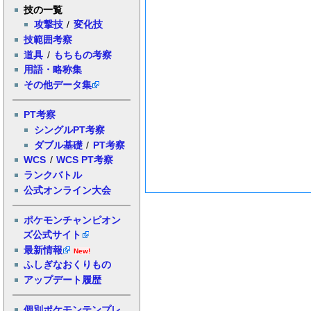
技の一覧
攻撃技
/
変化技
技範囲考察
道具
/
もちもの考察
用語・略称集
その他データ集
PT考察
シングルPT考察
ダブル基礎
/
PT考察
WCS
/
WCS PT考察
ランクバトル
公式オンライン大会
ポケモンチャンピオン
ズ公式サイト
最新情報
New!
ふしぎなおくりもの
アップデート履歴
個別ポケモンテンプレ