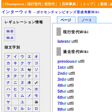
[
Champions
|
現行世代
|
前世代
] [
百科事典
] [
トップ
] [
新規
|
インターウィキ
-
ポケモンチャンピオンズ育成考察Wiki
ページ
ノート
レギュレーション情報
M-B
現行世代Wiki
M-A
latest
utf8
頭文字別
過去世代Wiki
ア
イ
ウ
エ
オ
previous
utf8
カ
キ
ク
ケ
コ
1st
utf8
サ
シ
ス
セ
ソ
2nd
utf8
タ
チ
ツ
テ
ト
3rd
utf8
ナ
ニ
ヌ
ネ
ノ
4th
utf8
ハ
ヒ
フ
ヘ
ホ
5th
utf8
マ
ミ
ム
メ
モ
6th
utf8
ヤ
ユ
ヨ
7th
utf8
ラ
リ
ル
レ
ロ
8th
utf8