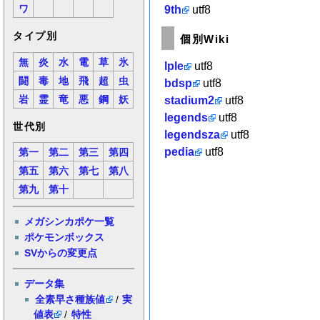
9th
utf8
ワ
タイプ別
個別Wiki
無
炎
水
電
草
氷
lple
utf8
闘
毒
地
飛
超
虫
bdsp
utf8
岩
霊
竜
悪
鋼
妖
stadium2
utf8
legends
utf8
世代別
legendsza
utf8
pedia
utf8
第一
第二
第三
第四
第五
第六
第七
第八
第九
第十
メガシンカポケ一覧
ポケモンボックス
SVからの変更点
データ集
全素早さ種族値
/
実
値表
/
特性