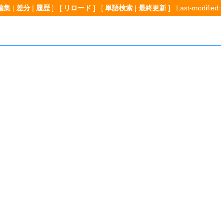
編集
|
差分
|
履歴
] [
リロード
] [
単語検索
|
最終更新
] Last-modified: