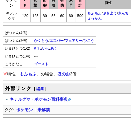
ポケモ
Ｈ
攻
防
特
特
素
合
特性
ン
Ｐ
撃
御
攻
防
早
計
キテル
もふもふ
/
ぶきよう
/
きんち
120
125
80
55
60
60
500
グマ
ょうかん
ばつぐん(4倍)
---
ばつぐん(2倍)
かくとう
/
エスパー
/
フェアリー
/
ひこう
いまひとつ(1/2)
むし
/
いわ
/
あく
いまひとつ(1/4)
---
こうかなし
ゴースト
※
特性「
もふもふ
」の場合、
ほのお
2倍
外部リンク
[
編集
]
キテルグマ - ポケモン百科事典
タグ:
ポケモン
未解禁