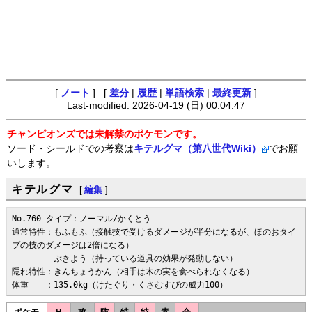
[
ノート
] [
差分
|
履歴
|
単語検索
|
最終更新
]
Last-modified: 2026-04-19 (日) 00:04:47
チャンピオンズでは未解禁のポケモンです。
ソード・シールドでの考察は
キテルグマ（第八世代Wiki）
でお願
いします。
キテルグマ
[
編集
]
No.760 タイプ：ノーマル/かくとう

通常特性：もふもふ（接触技で受けるダメージが半分になるが、ほのおタイ
プの技のダメージは2倍になる）

　　　　　ぶきよう（持っている道具の効果が発動しない）

隠れ特性：きんちょうかん（相手は木の実を食べられなくなる）

体重　　：135.0kg（けたぐり・くさむすびの威力100）