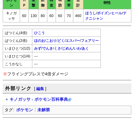
ポケモ
Ｈ
攻
防
特
特
素
合
特性
ン
Ｐ
撃
御
攻
防
早
計
キノガ
ほうし
/
ポイズンヒール
/
テ
60
130
80
60
60
70
460
ッサ
クニシャン
ばつぐん(4倍)
ひこう
ばつぐん(2倍)
ほのお
/
こおり
/
どく
/
エスパー
/
フェアリー
いまひとつ(1/2)
みず
/
でんき
/
くさ
/
じめん
/
いわ
/
あく
いまひとつ(1/4)
---
こうかなし
---
※
フライングプレスで4倍ダメージ
外部リンク
[
編集
]
キノガッサ - ポケモン百科事典
タグ:
ポケモン
未解禁