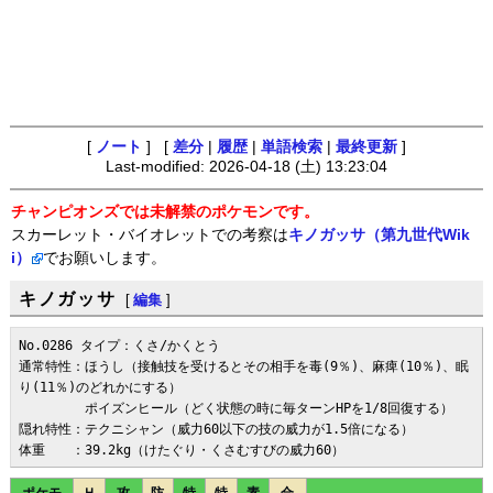
[
ノート
] [
差分
|
履歴
|
単語検索
|
最終更新
]
Last-modified: 2026-04-18 (土) 13:23:04
チャンピオンズでは未解禁のポケモンです。
スカーレット・バイオレットでの考察は
キノガッサ（第九世代Wik
i）
でお願いします。
キノガッサ
[
編集
]
No.0286 タイプ：くさ/かくとう

通常特性：ほうし（接触技を受けるとその相手を毒(9％)、麻痺(10％)、眠
り(11％)のどれかにする）

　　　　　ポイズンヒール（どく状態の時に毎ターンHPを1/8回復する）

隠れ特性：テクニシャン（威力60以下の技の威力が1.5倍になる）

体重　　：39.2kg（けたぐり・くさむすびの威力60）