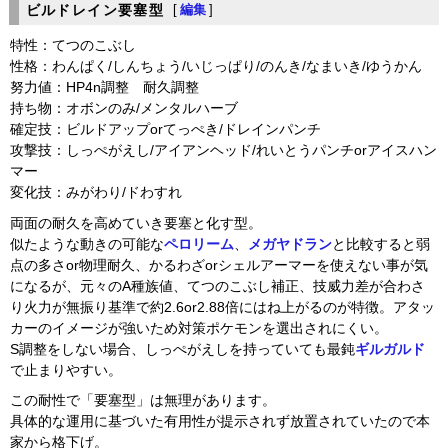
ビルドレイン要塞型
[
編集
]
特性：てつのこぶし
性格：わんぱく/しんちょう/いじっぱり/のんき/なまいき/ゆうかん
努力値：HP4n調整 耐久調整
持ち物：オボンのみ/メンタルハーブ
確定技：ビルドアップorてっぺき/ドレインパンチ
攻撃技：しっぺがえし/アイアンヘッド/れいとうパンチorアイスハン
マー
変化技：みがわり/ドわすれ
両面の耐久を高めていき要塞と化す型。
似たような動きの可能な
ペロリーム
、
メガヤドラン
と比較すると弱
点の多さor物理耐久、かるわざorシェルアーマーを使えない事が気
になるが、元々のA種族値、てつのこぶし補正、技威力差が合わさ
り火力が無振り基準で約2.6or2.88倍にはね上がるのが特徴。アタッ
カーのイメージが強いため対策ポケモンを選出されにくい。
S調整をしない場合、しっぺがえしを持っていても最鈍
ギルガルド
で止まりやすい。
この耐性で「要塞型」は無理があります。
具体的な運用に基づいた有用性が提示されず放置されていたので本
家から格下げ。