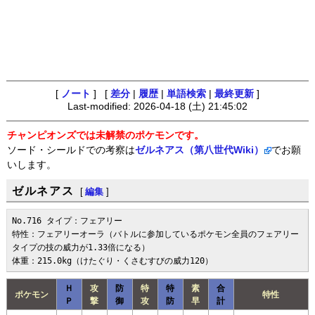
[
ノート
] [
差分
|
履歴
|
単語検索
|
最終更新
]
Last-modified: 2026-04-18 (土) 21:45:02
チャンピオンズでは未解禁のポケモンです。
ソード・シールドでの考察は
ゼルネアス（第八世代Wiki）
でお願
いします。
ゼルネアス
[
編集
]
No.716 タイプ：フェアリー

特性：フェアリーオーラ（バトルに参加しているポケモン全員のフェアリー
タイプの技の威力が1.33倍になる）

体重：215.0kg（けたぐり・くさむすびの威力120）
Ｈ
攻
防
特
特
素
合
ポケモン
特性
Ｐ
撃
御
攻
防
早
計