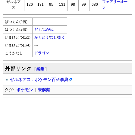
ゼルネア
フェアリーオー
126
131
95
131
98
99
680
ス
ラ
ばつぐん(4倍)
---
ばつぐん(2倍)
どく
/
はがね
いまひとつ(1/2)
かくとう
/
むし
/
あく
いまひとつ(1/4)
---
こうかなし
ドラゴン
外部リンク
[
編集
]
ゼルネアス - ポケモン百科事典
タグ:
ポケモン
未解禁