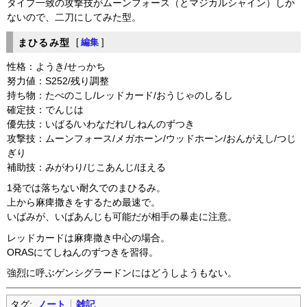
タイプ一致の攻撃技がムーンフォース（とマジカルシャイン）しか
ないので、二刀にしてみた型。
まひるみ型
[
編集
]
性格：ようき/せっかち
努力値：S252/残り調整
持ち物：たべのこし/レッドカード/おうじゃのしるし
確定技：でんじは
優先技：いばる/いわなだれ/しねんのずつき
攻撃技：ムーンフォース/メガホーン/ウッドホーン/おんがえし/つじ
ぎり
補助技：みがわり/じこあんじ/ほえる
1発では落ちない耐久でのまひるみ。
上から麻痺撒きをするため最速で。
いばみが、いばあんじも可能だが相手の暴走に注意。
レッドカードは麻痺撒き中心の場合。
ORASにてしねんのずつきを習得。
強烈に呼ぶゲンシグラードンにはどうしようもない。
タグ:
ノート
雑記