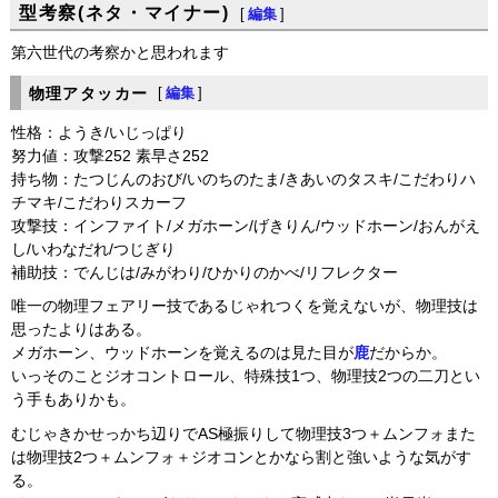
型考察(ネタ・マイナー)
[
編集
]
第六世代の考察かと思われます
物理アタッカー
[
編集
]
性格：ようき/いじっぱり
努力値：攻撃252 素早さ252
持ち物：たつじんのおび/いのちのたま/きあいのタスキ/こだわりハ
チマキ/こだわりスカーフ
攻撃技：インファイト/メガホーン/げきりん/ウッドホーン/おんがえ
し/いわなだれ/つじぎり
補助技：でんじは/みがわり/ひかりのかべ/リフレクター
唯一の物理フェアリー技であるじゃれつくを覚えないが、物理技は
思ったよりはある。
メガホーン、ウッドホーンを覚えるのは見た目が
鹿
だからか。
いっそのことジオコントロール、特殊技1つ、物理技2つの二刀とい
う手もありかも。
むじゃきかせっかち辺りでAS極振りして物理技3つ＋ムンフォまた
は物理技2つ＋ムンフォ＋ジオコンとかなら割と強いような気がす
る。