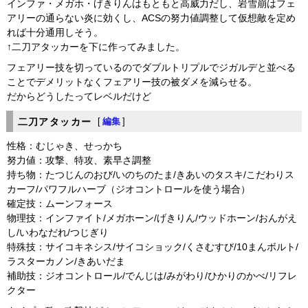
インファ・メガホ・げきりんはもともと高威力だし、岩雪崩はフェ
アリーの通らない炎に効くし、ACSの努力値調整して仮想敵を定め
れば十分通用しそう。
↑二刀アタッカーを下に作ってみました。
フェアリー技を切っているのでダブルトリプルでジガルデと並べる
ことでデメリットなくフェアリー技の被ダメを減らせる。
だからどうしたってレベルだけど
二刀アタッカー
[
編集
]
性格：むじゃき、せっかち
努力値：攻撃、特攻、素早さ調整
持ち物：たつじんのおび/いのちのたま/きあいのタスキ/こだわりス
カーフ/パワフルハーブ（ジオコントロールを使う場合）
確定技：ムーンフォース
物理技：インファイト/メガホーン/げきりん/ウッドホーン/おんがえ
し/いわなだれ/つじぎり
特殊技：サイコキネシス/サイコショック/くさむすび/10まんボルト/
ラスターカノン/きあいだま
補助技：ジオコントロール/でんじは/みがわり/ひかりのかべ/リフレ
クター