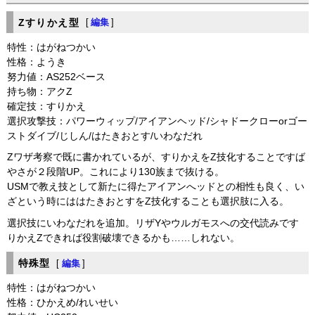
Zすりかえ型
[
編集
]
特性：はがねつかい
性格：ようき
努力値：AS252ベース
持ち物：アクZ
確定技：すりかえ
選択攻撃技：パワーウィップ/アイアンヘッド/シャドークローorゴー
ストダイブ/じしん/はたきおとす/いわなだれ
Zワザ考察で既に書かれているが、すりかえをZ技化することですば
やさが２段階UP。これにより130族まで抜ける。
USMで教え技として新たに得たアイアンへッドとの相性も良く、い
ざという時にははたきおとすをZ技化することも選択肢に入る。
選択技にいわなだれを追加。リザYやウルガモスへの交代読みです
りかえZできれば役割破壊できるかも……しれない。
特殊型
[
編集
]
特性：はがねつかい
性格：ひかえめ/れいせい