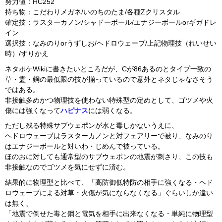
努力値：HC252
持ち物：こだわりメガネ/いのちのたま/各種Zクリスタル
確定技：ラスターカノン/シャドーボール/エナジーボールorギガドレ
イン
選択技：なみのりorうずしお/ヘドロウェーブ/上記物理技（れいせい
時）/すりかえ
ネタポケWikiに書きたいところだが、Cが86あるのとタイプ一致の
草・霊・鋼の最低限の技が揃っているので意外とネタじゃなさそう
ではある。
非接触多めかつ物理技を使わない特殊型の定めとして、ゴツメや火
傷には強くなって
ハピナス
には弱くなる。
ただし残る特殊サブウェポンが水と毒しかないうえに、
ヘドロウェーブはラスターカノンと対フェアリーで被り、なみのり
はエナジーボールと対いわ・じめんで被っている。
ほのおに対しても通常型のサブウェポンの地震が刺さり、この技も
非接触なのでゴツメを気にせずに済む。
結果的に物理型と比べて、「高防御低特防の相手に強くなる・ヘド
ロウェーブによる対草・火傷が気にならなくなる」ぐらいしか違い
は無く、
「地震で倒せた毒と鋼と電気を相手に出来なくなる・単純に物理型