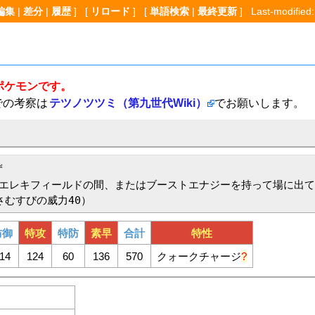
編集
|
差分
|
履歴
] [
リロード
] [
単語検索
|
最終更新
] Last-modified:
ポケモンです。
での考察は
テツノツツミ（第九世代Wiki）
でお願いします。


エレキフィールドの間、またはブーストエナジーを持って場に出て
さむすびの威力40）
防御
特攻
特防
素早
合計
特性
14
124
60
136
570
クォークチャージ
?