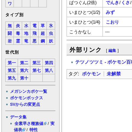
ばつぐん(2倍)
でんき
/
くさ
/
ワ
いまひとつ(1/2)
みず
タイプ別
いまひとつ(1/4)
こおり
無
炎
水
電
草
氷
こうかなし
---
闘
毒
地
飛
超
虫
岩
霊
竜
悪
鋼
妖
外部リンク
[
編集
]
世代別
テツノツツミ - ポケモン
第一
第二
第三
第四
第五
第六
第七
第八
タグ:
ポケモン
未解禁
第九
第十
メガシンカポケ一覧
ポケモンボックス
SVからの変更点
データ集
全素早さ種族値
/
実
値表
/
特性