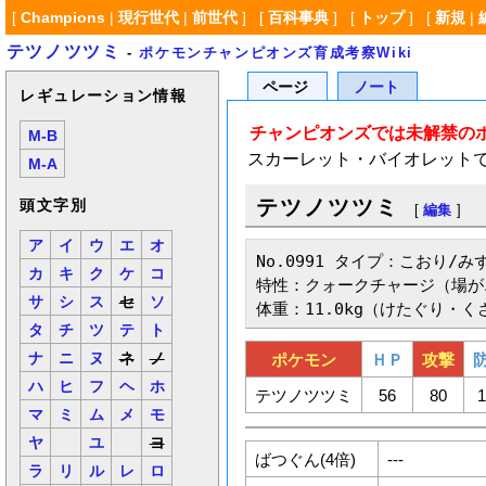
[
Champions
|
現行世代
|
前世代
] [
百科事典
] [
トップ
] [
新規
|
テツノツツミ
-
ポケモンチャンピオンズ育成考察Wiki
ページ
ノート
レギュレーション情報
チャンピオンズでは未解禁の
M-B
スカーレット・バイオレット
M-A
テツノツツミ
頭文字別
[
編集
]
ア
イ
ウ
エ
オ
No.0991 タイプ：こおり/みず
カ
キ
ク
ケ
コ
特性：クォークチャージ（場が
サ
シ
ス
セ
ソ
体重：11.0kg（けたぐり・く
タ
チ
ツ
テ
ト
ナ
ニ
ヌ
ネ
ノ
ポケモン
ＨＰ
攻撃
ハ
ヒ
フ
ヘ
ホ
テツノツツミ
56
80
1
マ
ミ
ム
メ
モ
ヤ
ユ
ヨ
ばつぐん(4倍)
---
ラ
リ
ル
レ
ロ