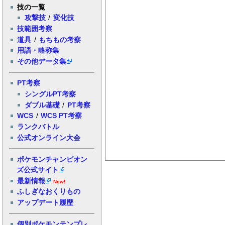
技の一覧
攻撃技
/
変化技
技範囲考察
道具
/
もちもの考察
用語・略称集
その他データ集
PT考察
シングルPT考察
ダブル基礎
/
PT考察
WCS
/
WCS PT考察
ランクバトル
公式オンライン大会
ポケモンチャンピオン
ズ公式サイト
最新情報
New!
ふしぎなおくりもの
アップデート履歴
個別ポケモンテンプレ