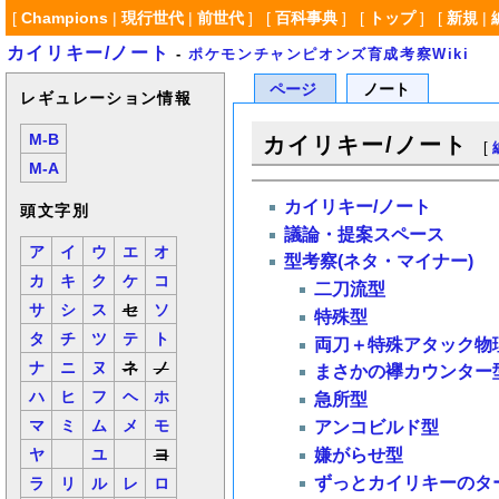
[
Champions
|
現行世代
|
前世代
] [
百科事典
] [
トップ
] [
新規
|
カイリキー/ノート
-
ポケモンチャンピオンズ育成考察Wiki
ページ
ノート
レギュレーション情報
M-B
カイリキー/ノート
[
M-A
カイリキー/ノート
頭文字別
議論・提案スペース
ア
イ
ウ
エ
オ
型考察(ネタ・マイナー)
カ
キ
ク
ケ
コ
二刀流型
サ
シ
ス
セ
ソ
特殊型
タ
チ
ツ
テ
ト
両刀＋特殊アタック物
ナ
ニ
ヌ
ネ
ノ
まさかの襷カウンター
ハ
ヒ
フ
ヘ
ホ
急所型
マ
ミ
ム
メ
モ
アンコビルド型
嫌がらせ型
ヤ
ユ
ヨ
ずっとカイリキーのタ
ラ
リ
ル
レ
ロ