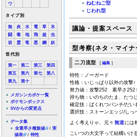
ねむねご型
ワ
じわれ型
タイプ別
無
炎
水
電
草
氷
議論・提案スペース
闘
毒
地
飛
超
虫
岩
霊
竜
悪
鋼
妖
型考察(ネタ・マイナ
世代別
二刀流型
[
編集
]
第一
第二
第三
第四
第五
第六
第七
第八
特性：ノーガード
第九
第十
性格：いじっぱり以外の攻撃↑
努力値：攻撃252 素早さ252 
メガシンカポケ一覧
持ち物：いのちのたま、たつ
ポケモンボックス
確定技：ばくれつパンチ/だい
SVからの変更点
選択技：ストーンエッジ/しっ
データ集
よく考えりゃ、元々
無道
には
全素早さ種族値
/
実
こいつの大文字って結構いけ
値表
/
特性