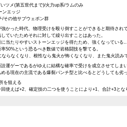
いツメ(第五世代まで)/火力up系/ラムのみ
ーンエッジ
チ/その他サブウェポン群
が強かった時代、物理受けを殴り倒すことができると期待され
臨していたためそれに対して繰り出すことはあった。
所に当たりやすいストーンエッジを得たため、強くなっている
所率50%という恐るべき数値で岩格闘技を撃てる。
気にならなくなり、根性なら鬼火が怖くなくなり、また鬼火読み
所詮運ゲーであるがゆえに結構な確率で受けを成立させてしま
込める現在の主流である爆裂パンチ型と比べるとどうしても劣
急所を狙える
回使えば+2、確定技の二つを使うことにより+1、合計+3と