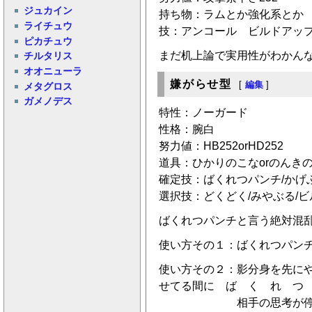
ジュカイン
持ち物：ラムとか強化系とか
ライチュウ
技：アンコール ビルドアップ
ピカチュウ
まだ机上論で実用性がわかんな
チルタリス
オオニューラ
嫌がらせ型
[
編集
]
メタグロス
ガメノデス
特性：ノーガード
性格：腕白
努力値：HB252orHD252
道具：ひかりのこなorのんきの
確定技：ばくれつパンチ/かげ
選択技：どくどく/みやぶる/ビ
ばくれつパンチと言う絶対混
使い方その１：ばくれつパン
使い方その２：影分身を先に
せてる間に ば く れ つ
相手の思考が停止し、降