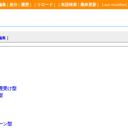
編集
|
差分
|
履歴
] [
リロード
] [
単語検索
|
最終更新
] Last-modified:
編集
]
理受け型
型
ーン型