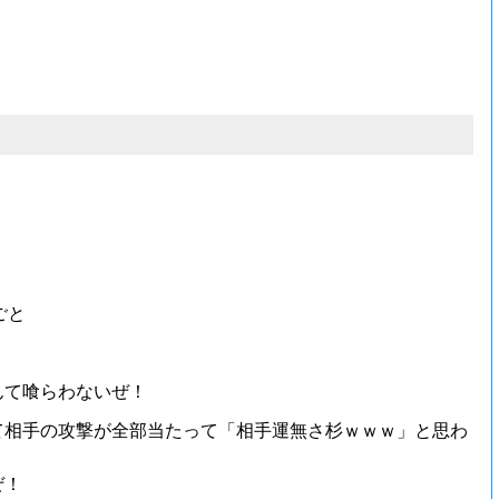
ごと
んて喰らわないぜ！
て相手の攻撃が全部当たって「相手運無さ杉ｗｗｗ」と思わ
ぜ！