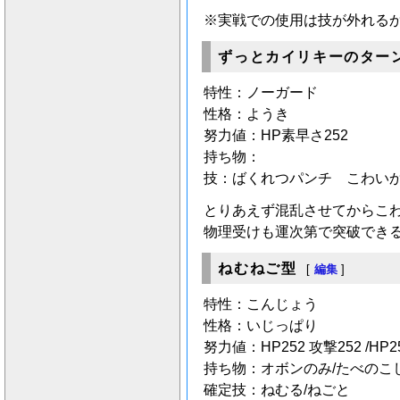
※実戦での使用は技が外れる
ずっとカイリキーのター
特性：ノーガード
性格：ようき
努力値：HP素早さ252
持ち物：
技：ばくれつパンチ こわい
とりあえず混乱させてからこ
物理受けも運次第で突破でき
ねむねご型
[
編集
]
特性：こんじょう
性格：いじっぱり
努力値：HP252 攻撃252 /HP2
持ち物：オボンのみ/たべのこ
確定技：ねむる/ねごと