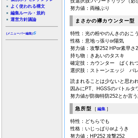
技選択肢:パワートリック（必須
よく使われる構文
努力値：両極ぶり
編集ルール・規約
運営方針議論
まさかの襷カウンター型
特性：光の粉やのんきのおこ
(メニューバー編集)
性格：意地っ張りor陽気
努力値：攻撃252 HPor素早さ2
持ち物：きあいのタスキ
確定技：カウンター ばくれ
選択肢：ストーンエッジ バ
読まれることは少ないと思わ
因みにPT、HGSSのバトル
努力値が防御特防252とか言
急所型
[
編集
]
特性：どちらでも
性格：いじっぱりorようき
努力値：HP252 攻撃252