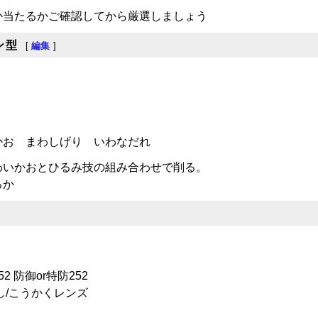
か当たるかご確認してから厳選しましょう
ン型
[
編集
]
かお まわしげり いわなだれ
わいかおとひるみ技の組み合わせで削る。
るか
52 防御or特防252
し/こうかくレンズ