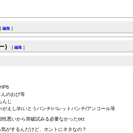
[
編集
]
ー)
[
編集
]
HP6
じんのおび等
もんじ
ぺがえし/れいとうパンチ/バレットパンチ/アンコール等
相性悪いから突破試みる必要なかったorz
る気がするんだけど、ホントにネタなの？