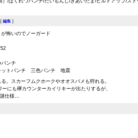
）/ばくれつパンチ/だいもんじ/きあいだま/ビルドアップ/ストー
[
編集
]
うが怖いのでノーガード
52
つパンチ
レットパンチ 三色パンチ 地震
れる。スカーフムクホークやオオスバメも狩れる。
タワーにも襷カウンターカイリキーが出たりするが、
う謎仕様…