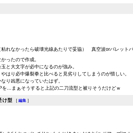
粘れなかったら破壊光線あたりで妥協） 真空波orバレット
なかったので作成。
合玉と大文字が必中になるのが強み。
、やはり必中爆裂拳と比べると見劣りしてしまうのが惜しい。
かなり凶悪になっていたはず。
Pを…まぁそうすると上記の二刀流型と被りそうだけどｗ
受け型
[
編集
]