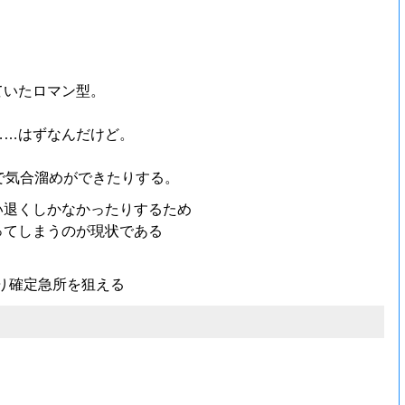
ていたロマン型。
……はずなんだけど。
で気合溜めができたりする。
い退くしかなかったりするため
ってしまうのが現状である
なり確定急所を狙える