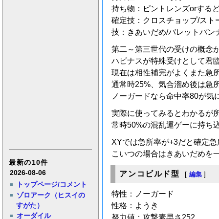
持ち物：ピントレンズorするど
確定技：クロスチョップ/スト
技：きあいだめ/バレットパン
第二～第三世代の受けの概念
ハピナスが特殊受けとして君
現在は相性補完がよくまた急
通常時25%、気合溜め後は急
ノーガードなら命中率80が
実際に使ってみるとわかるが
常時50%の混乱運ゲーに持ち
XYでは急所率が+3だと確定
こいつの場合はきあいだめを一
最新の10件
2026-08-06
アンコビルド型
[
編集
]
トップページ/コメント
特性：ノーガード
ゾロアーク（ヒスイの
すがた）
性格：ようき
オーダイル
努力値：攻撃素早さ252