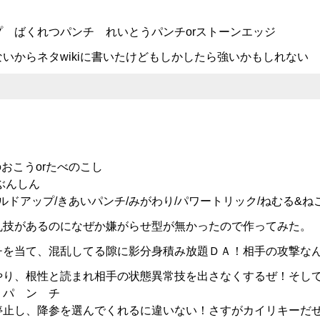
 ばくれつパンチ れいとうパンチorストーンエッジ
いからネタwikiに書いたけどもしかしたら強いかもしれない
おこうorたべのこし
ぶんしん
ルドアップ/きあいパンチ/みがわり/パワートリック/ねむる&ね
乱技があるのになぜか嫌がらせ型が無かったので作ってみた。
チを当て、混乱してる隙に影分身積み放題ＤＡ！相手の攻撃な
やり、根性と読まれ相手の状態異常技を出さなくするぜ！そし
 パ ン チ
参を選んでくれるに違いない！さすがカイリキーだ