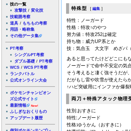
技の一覧
特殊型
[
編集
]
攻撃技
/
変化技
技範囲考察
特性：ノーガード
道具
/
もちもの考察
性格：特攻↑のやつ
用語・略称集
努力値：特攻252は確定
その他データ集
持ち物：威力UP系とか
技：気合玉 大文字 めざパ（
PT考察
シングルPT考察
あると思ってたけどどこにも
ダブル基礎
/
PT考察
ノーガードで命中不安定の気
WCS
/
WCS PT考察
そう考えると凄く強そうだが
ランクバトル
だがもし雷や吹雪が使えたら
公式オンライン大会
↑ハピ突破用にインファか爆裂
ポケモンチャンピオン
両刀＋特殊アタック物理
ズ公式サイト
最新情報
New!
性別:おすきに
ふしぎなおくりもの
特性:ノーガード
アップデート履歴
性格:ゆうかん（おすきに）
個別ポケモンテンプレ