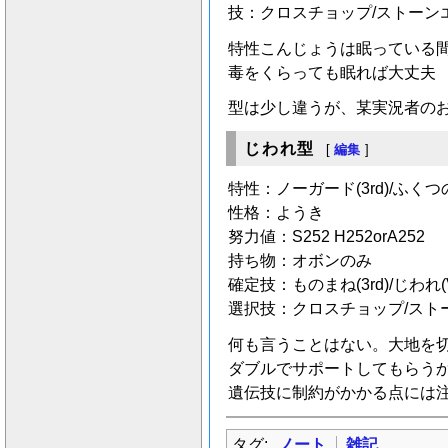
技：クロスチョップ/ストーン
特性こんじょうは眠っている
毒をくらっても眠れば大丈夫
型は少し違うが、某実況者のお
じわれ型
[
編集
]
特性：ノーガード(3rd)/ふくつ
性格：ようき
努力値：S252 H252orA252
持ち物：オボンのみ
確定技：ものまね(3rd)/じわれ(
選択技：クロスチョップ/ストーン
何も言うことはない。大地を
ダブルでサポートしてもらう
遺伝技に制約がかかる点には
タグ:
ノート
雑記