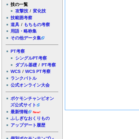
技の一覧
攻撃技
/
変化技
技範囲考察
道具
/
もちもの考察
用語・略称集
その他データ集
PT考察
シングルPT考察
ダブル基礎
/
PT考察
WCS
/
WCS PT考察
ランクバトル
公式オンライン大会
ポケモンチャンピオン
ズ公式サイト
最新情報
New!
ふしぎなおくりもの
アップデート履歴
個別ポケモンテンプレ