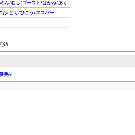
めん
/
むし
/
ゴースト
/
はがね
/
あく
のお
/
どく
/
ひこう
/
エスパー
無効
科事典