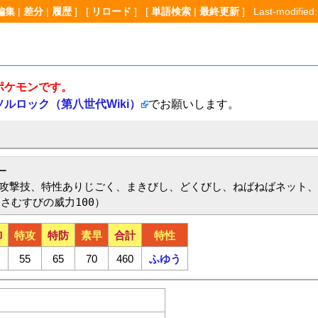
編集
|
差分
|
履歴
] [
リロード
] [
単語検索
|
最終更新
] Last-modified:
ポケモンです。
ソルロック（第八世代Wiki）
でお願いします。


攻撃技、特性ありじごく、まきびし、どくびし、ねばねばネット、
くさむすびの威力100）
御
特攻
特防
素早
合計
特性
55
65
70
460
ふゆう