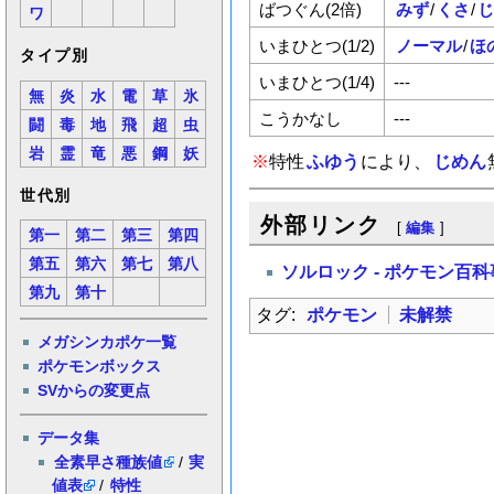
ばつぐん(2倍)
みず
/
くさ
/
じ
ワ
いまひとつ(1/2)
ノーマル
/
ほ
タイプ別
いまひとつ(1/4)
---
無
炎
水
電
草
氷
こうかなし
---
闘
毒
地
飛
超
虫
岩
霊
竜
悪
鋼
妖
※
特性
ふゆう
により、
じめん
世代別
外部リンク
[
編集
]
第一
第二
第三
第四
第五
第六
第七
第八
ソルロック - ポケモン百
第九
第十
タグ:
ポケモン
未解禁
メガシンカポケ一覧
ポケモンボックス
SVからの変更点
データ集
全素早さ種族値
/
実
値表
/
特性