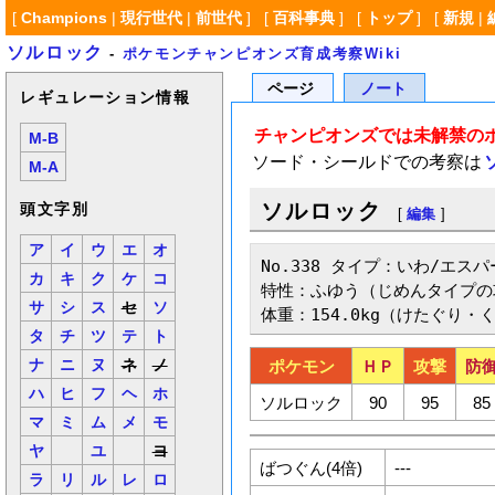
[
Champions
|
現行世代
|
前世代
] [
百科事典
] [
トップ
] [
新規
|
ソルロック
-
ポケモンチャンピオンズ育成考察Wiki
ページ
ノート
レギュレーション情報
チャンピオンズでは未解禁の
M-B
ソード・シールドでの考察は
M-A
ソルロック
頭文字別
[
編集
]
ア
イ
ウ
エ
オ
No.338 タイプ：いわ/エスパー
カ
キ
ク
ケ
コ
特性：ふゆう（じめんタイプの
サ
シ
ス
セ
ソ
体重：154.0kg（けたぐり・
タ
チ
ツ
テ
ト
ナ
ニ
ヌ
ネ
ノ
ポケモン
ＨＰ
攻撃
防
ハ
ヒ
フ
ヘ
ホ
ソルロック
90
95
85
マ
ミ
ム
メ
モ
ヤ
ユ
ヨ
ばつぐん(4倍)
---
ラ
リ
ル
レ
ロ