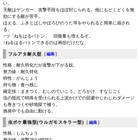
い。
天敵はゲンガー、攻撃手段をほぼ封じられる。他にもどくどくを無
効にする敵が苦手。
ほえる、ふきとばしやほろびのうた等をやられると簡単に崩され
る。
↑つ「ねをはるバトン」 回復量も増えるぞ。
↑ねをはるバトンできるのは画伯だけだな。
フルアタ耐久型
[
編集
]
性格：耐久特化だが攻撃が下がる奴。
努力値：耐久特化
特性：がんじょう
持ち物：食べ残し
確定技：まきつく、むしのていこう、どろかけ、すなじごく
虫の抵抗で特殊を受けられる上泥かけでの回避やじわじわダメージ
も巻きつくや砂地獄で補う。
挑発中でも自由に動ける。
虫ポケ最強型(ウルガモスキラー型)
[
編集
]
性格：しんちょう
努力値：攻撃252 HP252