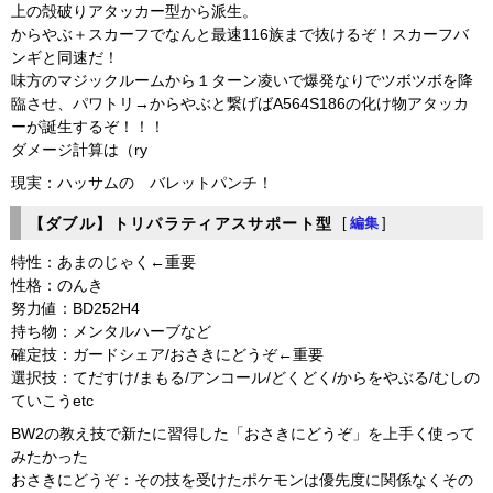
上の殻破りアタッカー型から派生。
からやぶ＋スカーフでなんと最速116族まで抜けるぞ！スカーフバ
ンギと同速だ！
味方のマジックルームから１ターン凌いで爆発なりでツボツボを降
臨させ、パワトリ→からやぶと繋げばA564S186の化け物アタッカ
ーが誕生するぞ！！！
ダメージ計算は（ry
現実：ハッサムの バレットパンチ！
【ダブル】トリパラティアスサポート型
[
編集
]
特性：あまのじゃく←重要
性格：のんき
努力値：BD252H4
持ち物：メンタルハーブなど
確定技：ガードシェア/おさきにどうぞ←重要
選択技：てだすけ/まもる/アンコール/どくどく/からをやぶる/むしの
ていこうetc
BW2の教え技で新たに習得した「おさきにどうぞ」を上手く使って
みたかった
おさきにどうぞ：その技を受けたポケモンは優先度に関係なくその