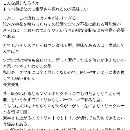
こんな感じだろうか
トリパ前提なのに素早さを振れるのが美味しい
しかし、この流れにはスキがありすぎる
誰かが挑発を喰らったらその段階で全てが不発に終わる可能性が
さらには、こおりのつぶてやふいうちの様な先制技にも注意が必要
である
とてもハイリスクだがロマン溢れる型、興味がある人は一度試して
みては？
ツボツボの特性も合わせて、新しく習得した技を何とか使えないか
と思って考えたのがこの型
私自身、ダブルには全く詳しくないので、使いやすいように書き換
えても構いません
長文失礼
禁止級が出れるならＶジェネビクティニでも似たようなことが可
能。というかすでにトリルなしバージョンで有名な型。
こちらは火力は上がらないが耐久が上がり、なによりトリックルー
ムを習得可能。
素早さも上がるのでトリル中でもトリルが切れても先制できるとい
う強みもある。