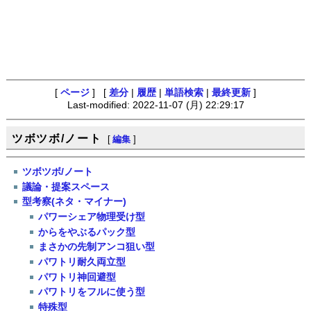
[
ページ
] [
差分
|
履歴
|
単語検索
|
最終更新
]
Last-modified: 2022-11-07 (月) 22:29:17
ツボツボ/ノート
[
編集
]
ツボツボ/ノート
議論・提案スペース
型考察(ネタ・マイナー)
パワーシェア物理受け型
からをやぶるパック型
まさかの先制アンコ狙い型
パワトリ耐久両立型
パワトリ神回避型
パワトリをフルに使う型
特殊型