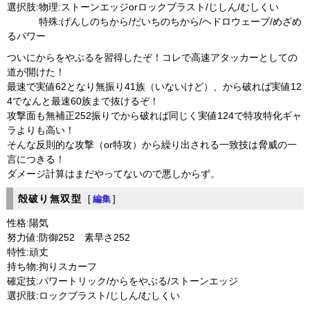
選択肢:物理:ストーンエッジorロックブラスト/じしん/むしくい
特殊:げんしのちから/だいちのちから/ヘドロウェーブ/めざめ
るパワー
ついにからをやぶるを習得したぞ！コレで高速アタッカーとしての
道が開けた！
最速で実値62となり無振り41族（いないけど）、から破れば実値12
4でなんと最速60族まで抜けるぞ！
攻撃面も無補正252振りでから破れば同じく実値124で特攻特化ギャ
ラよりも高い！
そんな反則的な攻撃（or特攻）から繰り出される一致技は脅威の一
言につきる！
ダメージ計算はまだやってないので悪しからず。
殻破り無双型
[
編集
]
性格:陽気
努力値:防御252 素早さ252
特性:頑丈
持ち物:拘りスカーフ
確定技:パワートリック/からをやぶる/ストーンエッジ
選択肢:ロックブラスト/じしん/むしくい