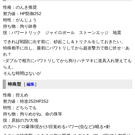
性格：のんき推奨
努力値：HP防御252
特性：がんじょう
持ち物：拘り鉢巻
技：パワートリック ジャイロボール ストーンエッジ 地震
できれば戦闘に出す前に、砂起こし＆トリクルをしておきたい。
特殊相手に出し、最初にパワトリしてから超攻撃力で捻じ伏せ･･あ
れ？
↑ダブルで相方にパワトリしてから拘りハチマキに道具入れ替えても
らえ。
そんな時間はないが
特殊型
[
編集
]
性格：控えめ
努力値：特攻252HP252
特性：どちらでも
持ち物：拘りめがね、命の珠等
技：原始の力/大地
の力/ヘドロ爆弾/泥かけ/目覚めるパワー(虫など)/眠る+鼾