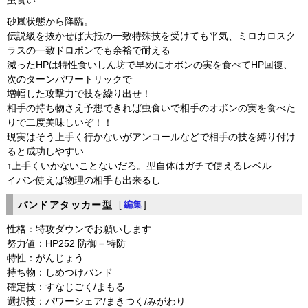
虫食い
砂嵐状態から降臨。
伝説級を抜かせば大抵の一致特殊技を受けても平気、ミロカロスク
ラスの一致ドロポンでも余裕で耐える
減ったHPは特性食いしん坊で早めにオボンの実を食べてHP回復、
次のターンパワートリックで
増幅した攻撃力で技を繰り出せ！
相手の持ち物さえ予想できれば虫食いで相手のオボンの実を食べた
りで二度美味しいぞ！！
現実はそう上手く行かないがアンコールなどで相手の技を縛り付け
ると成功しやすい
↑上手くいかないことないだろ。型自体はガチで使えるレベル
イバン使えば物理の相手も出来るし
バンドアタッカー型
[
編集
]
性格：特攻ダウンでお願いします
努力値：HP252 防御＝特防
特性：がんじょう
持ち物：しめつけバンド
確定技：すなじごく/まもる
選択技：パワーシェア/まきつく/みがわり