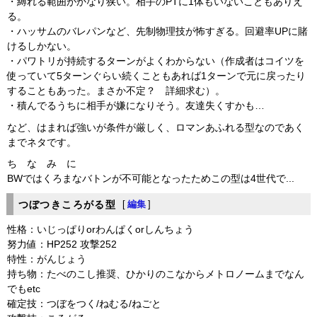
・縛れる範囲がかなり狭い。相手のPTに1体もいないこともありえ
る。
・ハッサムのバレパンなど、先制物理技が怖すぎる。回避率UPに賭
けるしかない。
・パワトリが持続するターンがよくわからない（作成者はコイツを
使っていて5ターンぐらい続くこともあれば1ターンで元に戻ったり
することもあった。まさか不定？ 詳細求む）。
・積んでるうちに相手が嫌になりそう。友達失くすかも…
など、はまれば強いが条件が厳しく、ロマンあふれる型なのであく
までネタです。
ち な み に
BWではくろまなバトンが不可能となったためこの型は4世代で...
つぼつきころがる型
[
編集
]
性格：いじっぱりorわんぱくorしんちょう
努力値：HP252 攻撃252
特性：がんじょう
持ち物：たべのこし推奨、ひかりのこなからメトロノームまでなん
でもetc
確定技：つぼをつく/ねむる/ねごと