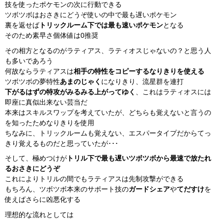
技を使ったポケモンの次に行動できる
ツボツボはおさきにどうぞ使いの中で最も遅いポケモン
裏を返せば
トリックルーム下では最も速いポケモン
となる
そのため素早さ個体値は0推奨
その相方となるのがラティアス、ラティオスじゃないの？と思う人
も多いであろう
何故ならラティアスは
相手の特性をコピーするなりきりを使える
ツボツボの夢特性
あまのじゃく
になりきり、流星群を連打
下がるはずの特攻がみるみる上がってゆく
、これはラティオスには
即座に真似出来ない芸当だ
本来はスキルスワップを考えていたが、どちらも覚えないと言うの
を知ったためなりきりを使用
ちなみに、トリックルームも覚えない、エスパータイプだからてっ
きり覚えるものだと思っていたが･･･
そして、極めつけが
トリル下で最も遅いツボツボから最速で放たれ
るおさきにどうぞ
これによりトリルの間でもラティアスは先制攻撃ができる
もちろん、ツボツボ本来のサポート技の
ガードシェア
や
てだすけ
を
使えばさらに凶悪化する
理想的な流れとしては