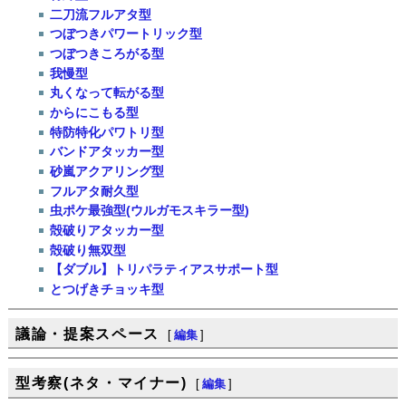
二刀流フルアタ型
つぼつきパワートリック型
つぼつきころがる型
我慢型
丸くなって転がる型
からにこもる型
特防特化パワトリ型
バンドアタッカー型
砂嵐アクアリング型
フルアタ耐久型
虫ポケ最強型(ウルガモスキラー型)
殻破りアタッカー型
殻破り無双型
【ダブル】トリパラティアスサポート型
とつげきチョッキ型
議論・提案スペース
[
編集
]
型考察(ネタ・マイナー)
[
編集
]