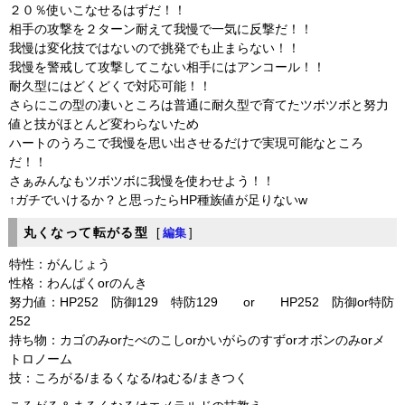
２０％使いこなせるはずだ！！
相手の攻撃を２ターン耐えて我慢で一気に反撃だ！！
我慢は変化技ではないので挑発でも止まらない！！
我慢を警戒して攻撃してこない相手にはアンコール！！
耐久型にはどくどくで対応可能！！
さらにこの型の凄いところは普通に耐久型で育てたツボツボと努力
値と技がほとんど変わらないため
ハートのうろこで我慢を思い出させるだけで実現可能なところ
だ！！
さぁみんなもツボツボに我慢を使わせよう！！
↑ガチでいけるか？と思ったらHP種族値が足りないw
丸くなって転がる型
[
編集
]
特性：がんじょう
性格：わんぱくorのんき
努力値：HP252 防御129 特防129 or HP252 防御or特防
252
持ち物：カゴのみorたべのこしorかいがらのすずorオボンのみorメ
トロノーム
技：ころがる/まるくなる/ねむる/まきつく