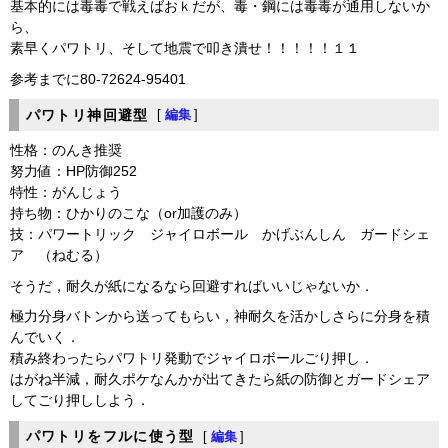
基本的には毒毒で戦えばおｋだが、毒・鋼には毒毒が通用しないか
ら、
素早くパワトリ、そして地震で叩き潰せ！！！！！１１
参考までに80-72624-95401
パワトリ神回避型
[
編集
]
性格：のんき推奨
努力値：HP防御252
特性：がんじょう
持ち物：ひかりのこな（or加護のみ）
技：パワートリック ジャイロボール かげぶんしん ガードシェ
ア （ねむる）
そうだ，耐久が紙になるなら回避すればいいじゃないか．
極力分身バトンから送ってもらい，神耐久を活かしさらに分身を積
んでいく．
積み終わったらパワトリ発動でジャイロボールごり押し．
はがね半減，耐久ポケなんかが出てきたら紙の防御とガードシェア
してごり押ししよう．
パワトリをフルに使う型
[
編集
]