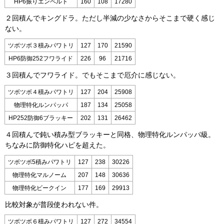
HP6振りエンペルト
160
108
17280
２回積んでキングドラ。ただし半減の少なさからそこまで硬く感じ
ない。
ツボツボ３積みパワトリ
127
170
21590
HP6防御252フワライド
226
96
21716
３回積んでフワライド。でもそこまで厄介に感じない。
ツボツボ４積みパワトリ
127
204
25908
物理特化ルンパッパ
187
134
25058
HP252防御6ブラッキー
202
131
26462
４回積んで鈍い積み型ブラッキーと同格、物理特化ルンパッパ級。
ちなみに防御特化ハピを超えた。
ツボツボ5積みパワトリ
127
238
30226
物理特化マルノーム
207
148
30636
物理特化ビークイン
177
169
29913
比較対象が普段使われない件。
ツボツボ６積みパワトリ
127
272
34554