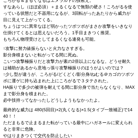
ころがる＆まるくなるはエメラルドの技教え。
すなあらし（ほぼ必須）＋まるくなるで無類の硬さ！ころがるを使
っている状態だと不器用になるが、3回転がったあたりから威力が
目に見えて上がってくる。
ちょうはつに異常なほど弱かったツボツボがまさか攻撃をいきなり
仕掛けてくるとは思えないだろう。1手目まきつく推奨。
もちろん物理受けとしてまるくなる連発も可能。
↑攻撃に努力値振らないと火力なさすぎる。
影分身積まないと転がってる間に死ぬ。
こいつ攻撃極振りだと攻撃力が素の2倍以上になるな。どうせ耐久
は補助があるから意地っ張り攻撃極振りのほうがよいのでは？
↑少し型が違うが、ころがる/どくどく/影分身/ねむる＠カゴのツボツ
ボに運ゲに持ち込まれた上にころがるで３タテされた。
HA振りで多少の被弾を耐えてる間に影分身で当たらなくなり、MAX
まで影分身を積まれた。
必中技持ってなかったしどうしようもなかったよ。
最終的な威力は 480(5回目)×2(丸くなる)×1.5(タイプ一致補正)で14
40！！
ただまもるで止まるまた転がっている最中にハガネールに変えられ
ると非常に危険。
やはりまきつくで交代を防止したい