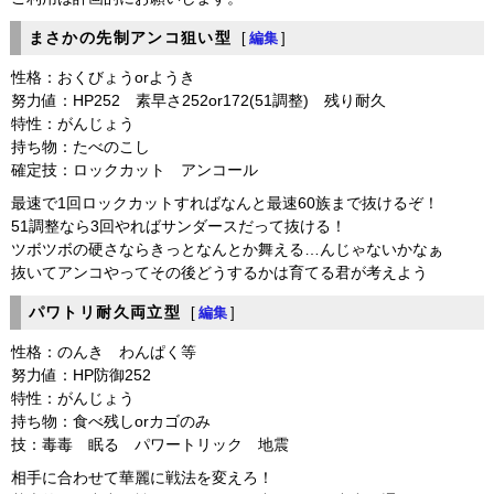
まさかの先制アンコ狙い型
[
編集
]
性格：おくびょうorようき
努力値：HP252 素早さ252or172(51調整) 残り耐久
特性：がんじょう
持ち物：たべのこし
確定技：ロックカット アンコール
最速で1回ロックカットすればなんと最速60族まで抜けるぞ！
51調整なら3回やればサンダースだって抜ける！
ツボツボの硬さならきっとなんとか舞える…んじゃないかなぁ
抜いてアンコやってその後どうするかは育てる君が考えよう
パワトリ耐久両立型
[
編集
]
性格：のんき わんぱく等
努力値：HP防御252
特性：がんじょう
持ち物：食べ残しorカゴのみ
技：毒毒 眠る パワートリック 地震
相手に合わせて華麗に戦法を変えろ！