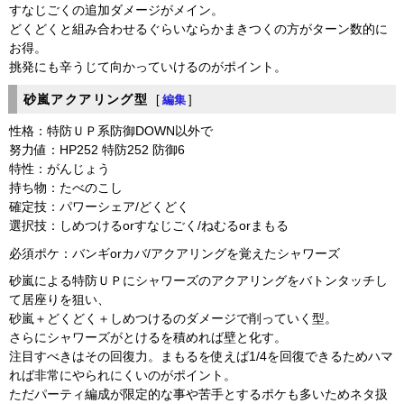
すなじごくの追加ダメージがメイン。
どくどくと組み合わせるぐらいならかまきつくの方がターン数的に
お得。
挑発にも辛うじて向かっていけるのがポイント。
砂嵐アクアリング型
[
編集
]
性格：特防ＵＰ系防御DOWN以外で
努力値：HP252 特防252 防御6
特性：がんじょう
持ち物：たべのこし
確定技：パワーシェア/どくどく
選択技：しめつけるorすなじごく/ねむるorまもる
必須ポケ：バンギorカバ/アクアリングを覚えたシャワーズ
砂嵐による特防ＵＰにシャワーズのアクアリングをバトンタッチし
て居座りを狙い、
砂嵐＋どくどく＋しめつけるのダメージで削っていく型。
さらにシャワーズがとけるを積めれば壁と化す。
注目すべきはその回復力。まもるを使えば1/4を回復できるためハマ
れば非常にやられにくいのがポイント。
ただパーティ編成が限定的な事や苦手とするポケも多いためネタ扱