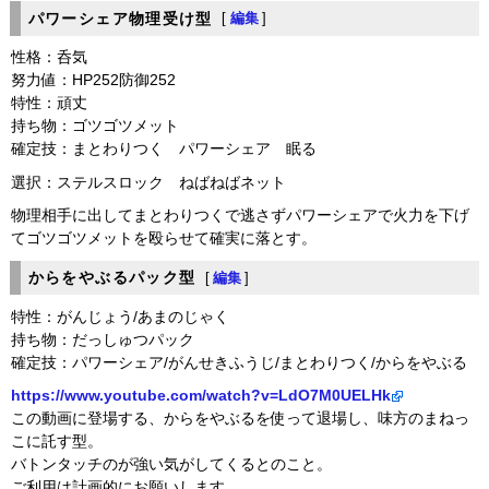
パワーシェア物理受け型
[
編集
]
性格：呑気
努力値：HP252防御252
特性：頑丈
持ち物：ゴツゴツメット
確定技：まとわりつく パワーシェア 眠る
選択：ステルスロック ねばねばネット
物理相手に出してまとわりつくで逃さずパワーシェアで火力を下げ
てゴツゴツメットを殴らせて確実に落とす。
からをやぶるパック型
[
編集
]
特性：がんじょう/あまのじゃく
持ち物：だっしゅつパック
確定技：パワーシェア/がんせきふうじ/まとわりつく/からをやぶる
https://www.youtube.com/watch?v=LdO7M0UELHk
この動画に登場する、からをやぶるを使って退場し、味方のまねっ
こに託す型。
バトンタッチのが強い気がしてくるとのこと。
ご利用は計画的にお願いします。