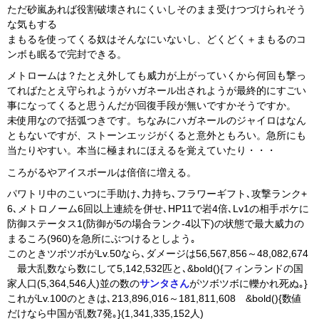
ただ砂嵐あれば役割破壊されにくいしそのまま受けつづけられそう
な気もする
まもるを使ってくる奴はそんなにいないし、どくどく＋まもるのコ
ンボも眠るで完封できる。
メトロームは？たとえ外しても威力が上がっていくから何回も撃っ
てればたとえ守られようがハガネール出されようが最終的にすごい
事になってくると思うんだが回復手段が無いですかそうですか。
未使用なので括弧つきです。ちなみにハガネールのジャイロはなん
ともないですが、ストーンエッジがくると意外ともろい。急所にも
当たりやすい。本当に極まれにほえるを覚えていたり・・・
ころがるやアイスボールは倍倍に増える。
パワトリ中のこいつに手助け､力持ち､フラワーギフト､攻撃ランク+
6､メトロノーム6回以上連続を併せ､HP11で岩4倍､Lv1の相手ポケに
防御ステータス1(防御が5の場合ランク-4以下)の状態で最大威力の
まるころ(960)を急所にぶつけるとしよう｡
このときツボツボがLv.50なら､ダメージは56,567,856～48,082,674
最大乱数なら数にして5,142,532匹と､&bold(){フィンランドの国
家人口(5,364,546人)並の数の
サンタさん
がツボツボに轢かれ死ぬ｡}
これがLv.100のときは､213,896,016～181,811,608 &bold(){数値
だけなら中国が乱数7発｡}(1,341,335,152人)