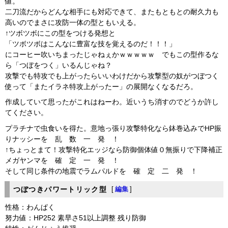
値。
二刀流だからどんな相手にも対応できて、またもともとの耐久力も
高いのでまさに攻防一体の型ともいえる。
↑ツボツボにこの型をつける発想と
「ツボツボはこんなに豊富な技を覚えるのだ！！！」
にコーヒー吹いちまったじゃねぇかｗｗｗｗｗ でもこの型作るな
ら「つぼをつく」いるんじゃね？
攻撃でも特攻でも上がったらいいわけだから攻撃型の奴がつぼつく
使って「またイラネ特攻上がったー」の展開なくなるだろ。
作成していて思ったがこれはねーわ。近いうち消すのでどうか許し
てください。
プラチナで虫食いを得た。意地っ張り攻撃特化なら鉢巻込みでHP振
りナッシーを 乱 数 一 発 ！
↑ちょっとまて！攻撃特化エッジなら防御個体値０無振りで下降補正
メガヤンマを 確 定 一 発 ！
そして同じ条件の地震でラムパルドを 確 定 二 発 ！
つぼつきパワートリック型
[
編集
]
性格：わんぱく
努力値：HP252 素早さ51以上調整 残り防御