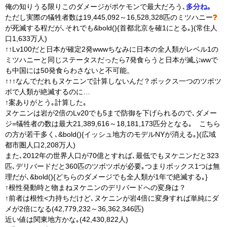
俺の知りうる限りこのダメージがポケモンで最大だろう､
多分ね｡
ただし実際の犠牲者数は19,445,092～16,528,328匹の
ミツハニー
?
が死滅する程だが､それでも&bold(){首都北京を確1にとる｡}(常住人
口1,633万人)
↑↑Lv100だと日本が確定2発wwwちなみに日本の全人類がレベル1の
ミツハニーと同じステータスだったら7発食らうと日本が滅ぶwwで
も中国には50発食らわさないと不可能。
↑↑↑なんでだれもヌケニンで計算しないんだ？ボックス一つのツボツ
ボで人類が絶滅するのに…
↑案ありがとう｡計算した｡
ヌケニンは岩が2倍のLv20でも5まで防御を下げられるので､ダメー
ジ=犠牲者の数は最大21,389,616～18,181,173匹分となる｡ こちら
の方が若干多く､&bold(){イッシュ地方のモデルNYが消える｡}(広域
都市圏人口2,208万人)
また､2012年の世界人口が70億とすれば､最低でもヌケニンだと323
匹､デリバードだと360匹のツボツボが必要｡つまりボックス1つは無
理だが､&bold(){どちらのダメージでも全人類が1年で絶滅する｡}
↑根性発動時と物まねヌケニンのデリバードへの変身は？
↑前者は根性<力持ちだけど､ヌケニンが岩4倍に変身すれば単純にダ
メが2倍になる(42,779,232～36,362,346匹)
近い値は関東地方かな｡(42,430,822人)