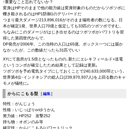
↑重要なこと忘れてないか？
変身はHPそのままで他の能力値は変身対象のものだからツボツボに
轢き殺されるのはHP1防御1のデリバードだ
つまり最大ダメージ213,896,016がそのまま犠牲者の数になる。日
本が確定1発、世界人口70億と仮定しても33匹のツボツボですむ。
ちなみにこのダメージがはじき出せるのはツボツボがパワトリを習
得した第四世代からで、
DP発売が2006年、この当時の人口は65億。ボックス一つには届か
なかったが、この数値だったら31匹でいい
XYにて急所が1.5倍となったものの､新たにエレキフィールド+送電
というコンボが確立したため結果として記録は更新｡
ツボツボを予め電気タイプにしておくことで240,633,000羽という､
世界第4位･インドネシアの総人口(239,870,937人)を上回る数のキャ
モメが犠牲に｡
からにこもる型
[
編集
]
特性：がんじょう
性格：いじっぱりorゆうかん
努力値：HP252 攻撃252
持ち物：オボンのみ等
確定技：からにこもる/パワートリック