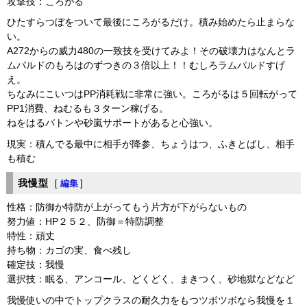
攻撃技：ころがる
ひたすらつぼをついて最後にころがるだけ。積み始めたら止まらな
い。
A272からの威力480の一致技を受けてみよ！その破壊力はなんとラ
ムパルドのもろはのずつきの３倍以上！！むしろラムパルドすげ
え。
ちなみにこいつはPP消耗戦に非常に強い。ころがるは５回転がって
PP1消費、ねむるも３ターン稼げる。
ねをはるバトンや砂嵐サポートがあると心強い。
現実：積んでる最中に相手が降参、ちょうはつ、ふきとばし、相手
も積む
我慢型
[
編集
]
性格：防御か特防が上がってもう片方が下がらないもの
努力値：HP２５２、防御＝特防調整
特性：頑丈
持ち物：カゴの実、食べ残し
確定技：我慢
選択技：眠る、アンコール、どくどく、まきつく、砂地獄などなど
我慢使いの中でトップクラスの耐久力をもつツボツボなら我慢を１