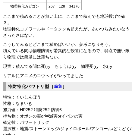
物理特化カビゴン
267
128
34176
ここまで積めることが無い上に、ここまで積んでも地球投げで確
３。
物理特化ヨノワールやドータクンも超えたが、あいつらみたいなう
ざったさはない。
こうしてみるとどこまで積めばいいか、参考になりそう。
積んでいる間は物理防御が驚異的な数値になるので、弱点で無い限
り物理では簡単には落ちない。
現実：積んでる間に死(ry ちょうは(ry 物理受(ry 水(ry
リアルにアニメのコウヘイがやってました
特防特化パワトリ型
[
編集
]
特性：くいしんぼう
性格：なまいき
努力値：HP252 特防252 防御6
持ち物：オボンの実or半減実orイバンの実
確定技：パワートリック
選択技：地震/ストーンエッジ/ジャイロボール/アンコール/どくどく/