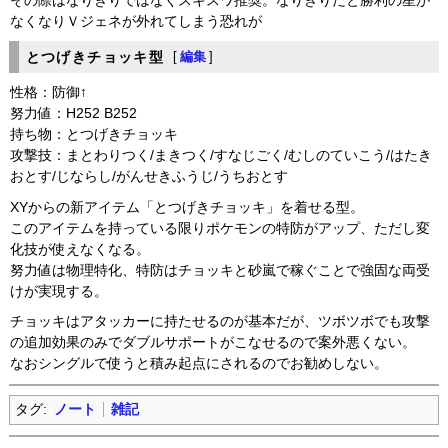
その際はなりきりではなくスキスワ推奨。なりきりだと勝利の星が
なくなりＶジェネが外れてしまう恐れが
とつげきチョッキ型
[
編集
]
性格：防御↑
努力値：H252 B252
持ち物：とつげきチョッキ
攻撃技：まとわりつく/まきつく/すなじごく/むしのていこう/はたき
おとす/じならし/がんせきふうじ/うちおとす
XYからの新アイテム「とつげきチョッキ」を着せる型。
このアイテムを持っている限りポケモンの特防がアップ、ただし変
化技が使えなくなる。
努力値は物理特化、特防はチョッキと砂嵐で稼ぐことで強固な両受
けが実現する。
チョッキはアタッカーに持たせるのが基本だが、ツボツボでも攻撃
の追加効果のみでダブルサポートがこなせるので案外悪くない。
なおシングルで使うと積み起点にされるのでお勧めしない。
タグ:
ノート
雑記