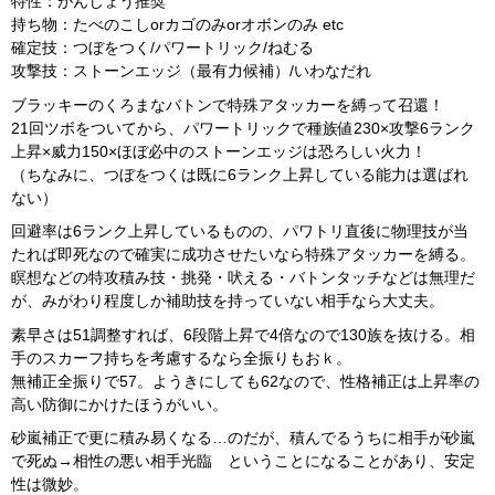
特性：がんじょう推奨
持ち物：たべのこしorカゴのみorオボンのみ etc
確定技：つぼをつく/パワートリック/ねむる
攻撃技：ストーンエッジ（最有力候補）/いわなだれ
ブラッキーのくろまなバトンで特殊アタッカーを縛って召還！
21回ツボをついてから、パワートリックで種族値230×攻撃6ランク
上昇×威力150×ほぼ必中のストーンエッジは恐ろしい火力！
（ちなみに、つぼをつくは既に6ランク上昇している能力は選ばれ
ない）
回避率は6ランク上昇しているものの、パワトリ直後に物理技が当
たれば即死なので確実に成功させたいなら特殊アタッカーを縛る。
瞑想などの特攻積み技・挑発・吠える・バトンタッチなどは無理だ
が、みがわり程度しか補助技を持っていない相手なら大丈夫。
素早さは51調整すれば、6段階上昇で4倍なので130族を抜ける。相
手のスカーフ持ちを考慮するなら全振りもおｋ。
無補正全振りで57。ようきにしても62なので、性格補正は上昇率の
高い防御にかけたほうがいい。
砂嵐補正で更に積み易くなる…のだが、積んでるうちに相手が砂嵐
で死ぬ→相性の悪い相手光臨 ということになることがあり、安定
性は微妙。