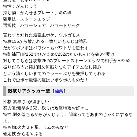
特性：がんじょう
持ち物：がんせきプレート、命の珠
確定技：ストーンエッジ
選択技：パワーシェア、パワートリック
言わずと知れた最強虫ポケ、ウルガモス
特攻135から放たれる一致だいもんじは強烈
だがツボツボはパワシェもパワトリも使わず
特防補正HP252でひかえめC252のだいもんじを確3で受け
対してこちらは攻撃252のプレートストーンエッジで相手がHP252
振りだろうと確1(耐久無振りならアイテムなし確1)
という清々しいまでのキラーっぷりを発揮してくれる
これで虫ポケ最強の座はツボツボのものだ！
殻破りアタッカー型
[
編集
]
性格:素早さ↑が望ましい
努力値:素早さ252、残りは攻撃特攻お好きに
特性:耐久落ちるからがんじょう。間違ってもあまのじゃくにするな
よ。
持ち物:火力ＵＰ系、ラムのみなど
確定技:からをやぶる