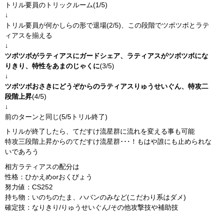
トリル要員のトリックルーム(1/5)
↓
トリル要員が何かしらの形で退場(2/5)、この段階でツボツボとラテ
ィアスを揃える
↓
ツボツボがラティアスにガードシェア、ラティアスがツボツボにな
りきり、特性をあまのじゃくに
(3/5)
↓
ツボツボおさきにどうぞからのラティアスりゅうせいぐん、特攻二
段階上昇
(4/5)
↓
前のターンと同じ(5/5トリル終了)
トリルが終了したら、てだすけ流星群に流れを変える事も可能
特攻三段階上昇からのてだすけ流星群･･･！もはや誰にも止められな
いであろう
相方ラティアスの配分は
性格：ひかえめorおくびょう
努力値：CS252
持ち物：いのちのたま、ハバンのみなど(こだわり系はダメ)
確定技：なりきり/りゅうせいぐん/その他攻撃技や補助技