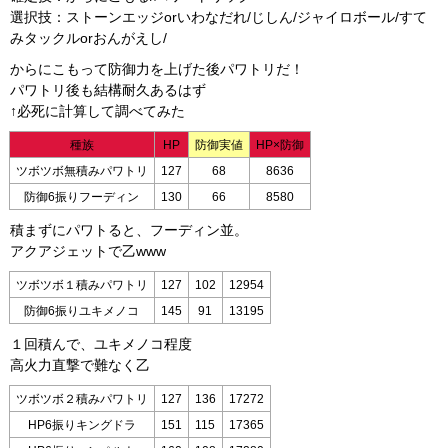
選択技：ストーンエッジorいわなだれ/じしん/ジャイロボール/すて
みタックルorおんがえし/
からにこもって防御力を上げた後パワトリだ！
パワトリ後も結構耐久あるはず
↑必死に計算して調べてみた
種族
HP
防御実値
HP×防御
ツボツボ無積みパワトリ
127
68
8636
防御6振りフーディン
130
66
8580
積まずにパワトると、フーディン並。
アクアジェットで乙www
ツボツボ１積みパワトリ
127
102
12954
防御6振りユキメノコ
145
91
13195
１回積んで、ユキメノコ程度
高火力直撃で難なく乙
ツボツボ２積みパワトリ
127
136
17272
HP6振りキングドラ
151
115
17365