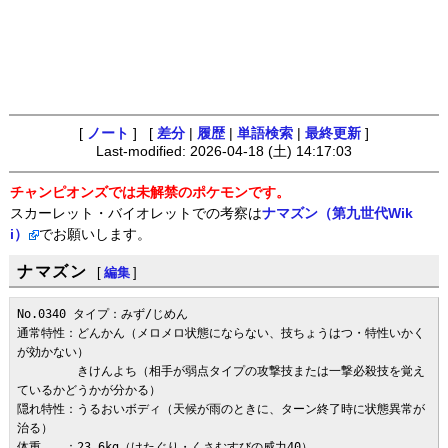
[
ノート
] [
差分
|
履歴
|
単語検索
|
最終更新
]
Last-modified: 2026-04-18 (土) 14:17:03
チャンピオンズでは未解禁のポケモンです。
スカーレット・バイオレットでの考察は
ナマズン（第九世代Wik
i）
でお願いします。
ナマズン
[
編集
]
No.0340 タイプ：みず/じめん

通常特性：どんかん（メロメロ状態にならない、技ちょうはつ・特性いかく
が効かない）

　　　　　きけんよち（相手が弱点タイプの攻撃技または一撃必殺技を覚え
ているかどうかが分かる）

隠れ特性：うるおいボディ（天候が雨のときに、ターン終了時に状態異常が
治る）

体重　　：23.6kg（けたぐり・くさむすびの威力40）