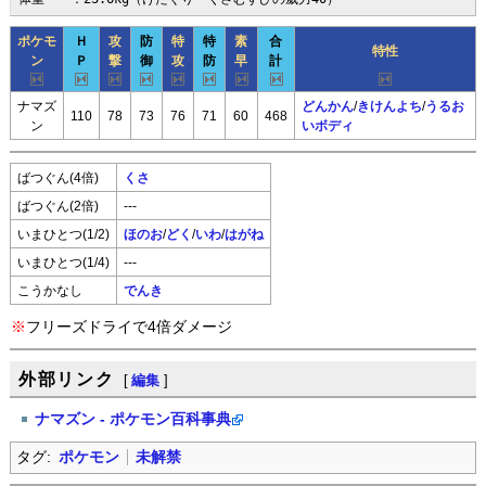
ポケモ
Ｈ
攻
防
特
特
素
合
特性
ン
Ｐ
撃
御
攻
防
早
計
ナマズ
どんかん
/
きけんよち
/
うるお
110
78
73
76
71
60
468
ン
いボディ
ばつぐん(4倍)
くさ
ばつぐん(2倍)
---
いまひとつ(1/2)
ほのお
/
どく
/
いわ
/
はがね
いまひとつ(1/4)
---
こうかなし
でんき
※
フリーズドライで4倍ダメージ
外部リンク
[
編集
]
ナマズン - ポケモン百科事典
タグ:
ポケモン
未解禁