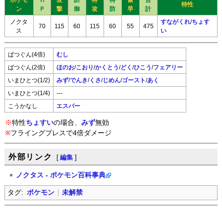
ポケモ
Ｈ
攻
防
特
特
素
合
特性
ン
Ｐ
撃
御
攻
防
早
計
ノクタ
すながくれ
/
ちょす
70
115
60
115
60
55
475
ス
い
ばつぐん(4倍)
むし
ばつぐん(2倍)
ほのお
/
こおり
/
かくとう
/
どく
/
ひこう
/
フェアリー
いまひとつ(1/2)
みず
/
でんき
/
くさ
/
じめん
/
ゴースト
/
あく
いまひとつ(1/4)
---
こうかなし
エスパー
※
特性
ちょすい
の場合、
みず
無効
※
フライングプレスで4倍ダメージ
外部リンク
[
編集
]
ノクタス - ポケモン百科事典
タグ:
ポケモン
未解禁