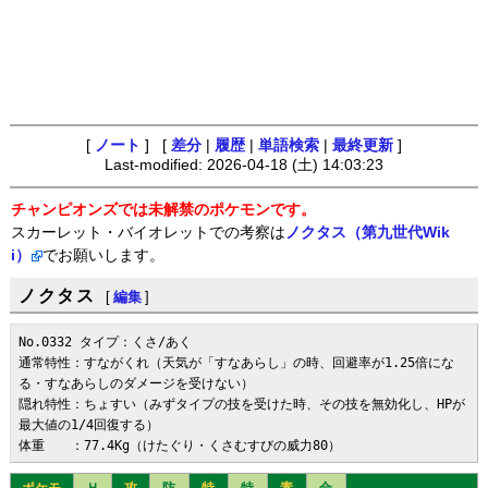
[
ノート
] [
差分
|
履歴
|
単語検索
|
最終更新
]
Last-modified: 2026-04-18 (土) 14:03:23
チャンピオンズでは未解禁のポケモンです。
スカーレット・バイオレットでの考察は
ノクタス（第九世代Wik
i）
でお願いします。
ノクタス
[
編集
]
No.0332 タイプ：くさ/あく

通常特性：すながくれ（天気が「すなあらし」の時、回避率が1.25倍にな
る・すなあらしのダメージを受けない）

隠れ特性：ちょすい（みずタイプの技を受けた時、その技を無効化し、HPが
最大値の1/4回復する）

体重　　：77.4Kg（けたぐり・くさむすびの威力80）