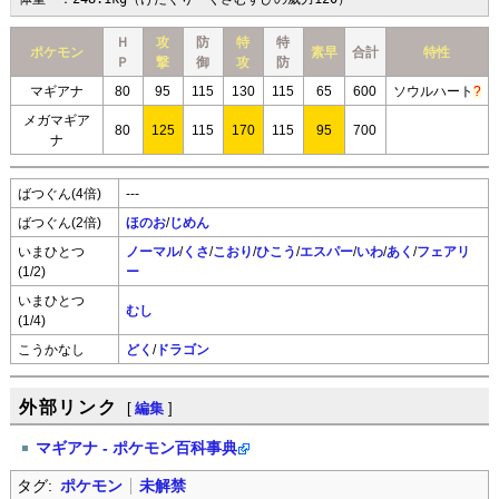
Ｈ
攻
防
特
特
ポケモン
素早
合計
特性
Ｐ
撃
御
攻
防
マギアナ
80
95
115
130
115
65
600
ソウルハート
?
メガマギア
80
125
115
170
115
95
700
ナ
ばつぐん(4倍)
---
ばつぐん(2倍)
ほのお
/
じめん
いまひとつ
ノーマル
/
くさ
/
こおり
/
ひこう
/
エスパー
/
いわ
/
あく
/
フェアリ
(1/2)
ー
いまひとつ
むし
(1/4)
こうかなし
どく
/
ドラゴン
外部リンク
[
編集
]
マギアナ - ポケモン百科事典
タグ:
ポケモン
未解禁