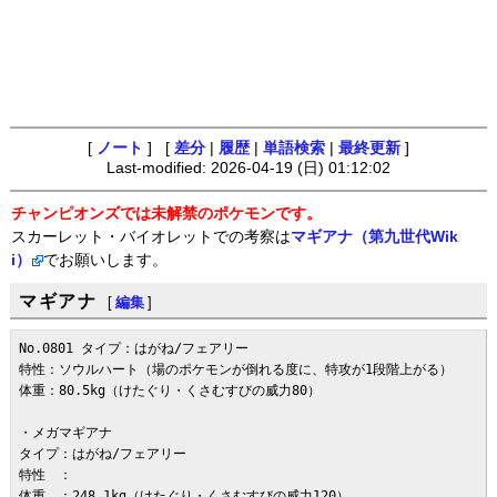
[
ノート
] [
差分
|
履歴
|
単語検索
|
最終更新
]
Last-modified: 2026-04-19 (日) 01:12:02
チャンピオンズでは未解禁のポケモンです。
スカーレット・バイオレットでの考察は
マギアナ（第九世代Wik
i）
でお願いします。
マギアナ
[
編集
]
No.0801 タイプ：はがね/フェアリー

特性：ソウルハート（場のポケモンが倒れる度に、特攻が1段階上がる）

体重：80.5kg（けたぐり・くさむすびの威力80）

・メガマギアナ

タイプ：はがね/フェアリー

特性　：

体重　：248.1kg（けたぐり・くさむすびの威力120）