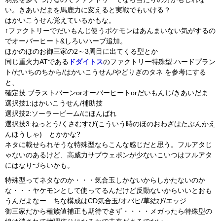
い。きあいだまを馬鹿力に変えると実戦でもいける？
はかいこうせん覚えているかもな。
↑ファクトリーでだいもんじ使うポケモンはあんまいない気がするの
でオーバーヒート&しろいハーブ追加。
ほかのほのお御三家の2～3周目に出てくる型とか
同じ重火力ATである
ドダイトス
のファクトリー特殊型:ハードプラン
ト/だいちのちから/はかいこうせん/やどりぎのタネ を参考にする
と、
確定技:ブラストバーンorオーバーヒートorだいもんじ/きあいだま
選択技1:はかいこうせん/補助技
選択技2:ソーラービーム/にほんばれ
選択技3:ねっとう/くさむすび(こういう時のほのおわざはたぶんかえ
んほうしゃ) とかかな?
ネタに載せられそうな特殊型ならこんな感じだと思う。フルアタじ
ゃないのあるけど、高威力サブウェポンが少ないこいつはフルアタ
にはなりづらいかも。
特殊型ってネタなのか・・・気合玉しかないからしかたないのか
な・・・ヤケモンとして使ってるんだけど反動ないからいいとおも
うんだよなー ちな構成はCD気合玉/オバヒ/草結び/エッジ
御三家だから種族値補正も期待できず・・・・メガったら特殊型の