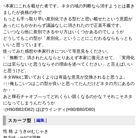
↑本家にこれを載せた者です。ネタの域の判断なら消すようとは書き
ましたが炎格の中で
もっとも手っ取り早い差別化できる型だと思い載せたという意図が
あったにもかかわらず議論なしに消されたので正直不服です。
こいつなら他に差別できるやり方はいくつかあるのでしょうが
どうしてもこの型が「差別化」ということにこだわるならもっとも
いいと思っています。
使ってみた感想や本家行きについて等意見をください。
↑「無断で」消されたんならとりあえず本家に復元させて、「実用化
には至らないと思うならその理由を述べてください」と言えばいい
と思うけど。
ネタWikiに置いておくよりは有益な意見が交換されると思うよ。
↑↑↑俺もこいつはこの型が良いと思ってたんだけどネタの方にあるの
か・・
あと輝石チャオブ―ってどれくらい固くなるのかな？それこそネタ
になってしまうんだろうか
↑(H90/B82/D82) ほぼウインディ(H90/B80/D80)
スカーフ型
[
編集
]
性 格:ようきorむじゃき
努力値：HACS調整