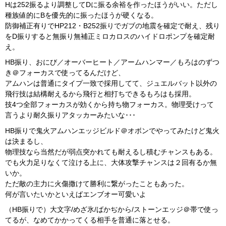
Hは252振るより調整してDに振る余裕を作ったほうがいい。ただし
種族値的にBを優先的に振ったほうが硬くなる。
防御補正有りでHP212・B252振りでガブの地震を確定で耐え、残り
をD振りすると無振り無補正ミロカロスのハイドロポンプを確定耐
え。
HB振り、おにび／オーバーヒート／アームハンマー／もろはのずつ
き＠フォーカスで使ってるんだけど、
アムハンは普通にタイプ一致で採用してて、ジュエルバット以外の
飛行技は結構耐えるから飛行と相打ちできるもろはも採用。
技4つ全部フォーカスが効くから持ち物フォーカス。物理受けって
言うより耐久振りアタッカーみたいな･･･
HB振りで鬼火アムハンエッジビルド＠オボンでやってみたけど鬼火
は決まるし、
物理技なら当然だが弱点突かれても耐えるし積むチャンスもある。
でも火力足りなくて泣ける上に、大体攻撃チャンスは２回有るか無
いか。
ただ敵の主力に火傷撒けて勝利に繋がったこともあった。
何が言いたいかといえばエンブオー可愛いよ
（HB振りで）大文字/めざ氷/ばかぢから/ストーンエッジ＠帯で使っ
てるが、なめてかかってくる相手を普通に落とせる。