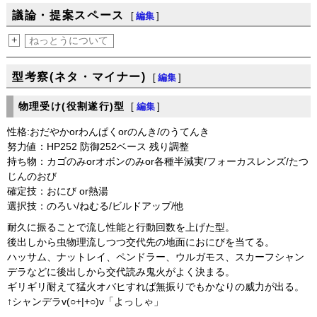
議論・提案スペース
[
編集
]
+
ねっとうについて
型考察(ネタ・マイナー)
[
編集
]
物理受け(役割遂行)型
[
編集
]
性格:おだやかorわんぱくorのんき/のうてんき
努力値：HP252 防御252ベース 残り調整
持ち物：カゴのみorオボンのみor各種半減実/フォーカスレンズ/たつ
じんのおび
確定技：おにび or熱湯
選択技：のろい/ねむる/ビルドアップ/他
耐久に振ることで流し性能と行動回数を上げた型。
後出しから虫物理流しつつ交代先の地面におにびを当てる。
ハッサム、ナットレイ、ペンドラー、ウルガモス、スカーフシャン
デラなどに後出しから交代読み鬼火がよく決まる。
ギリギリ耐えて猛火オバヒすれば無振りでもかなりの威力が出る。
↑シャンデラv(○+|+○)v「よっしゃ」