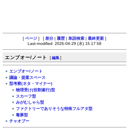
[
ページ
] [
差分
|
履歴
|
単語検索
|
最終更新
]
Last-modified: 2026-04-29 (水) 15:17:58
エンブオー/ノート
[
編集
]
エンブオー/ノート
議論・提案スペース
型考察(ネタ・マイナー)
物理受け(役割遂行)型
スカーフ型
みがむしゃら型
ファクトリーでありそうな特殊フルアタ型
毒豚型
チャオブー