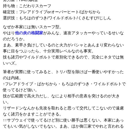
持ち物：こだわりスカーフ
確定技：フレアドライブorオーバーヒート/ばかぢから
選択技：もろはのずつき/ワイルドボルト/くさむすび/じしん
なぜか本家には無いスカーフ型。
やはり
他の
炎の格闘家
がみんな、速攻アタッカーやっているせいな
のだろうか。
まあ、素早さ負けしているのと火力がバシャとあんまり変わらない
事に目をつぶったら、十分実用レベルなのも事実。
技も諸刃やワイルドボルトで差別化できるので、完全にネタでは無
いハズ。
筆者が実際に使ってみると、トリパ型を除けば一番使いやすかった
のは内緒。
↑フレアドライブ・ばかぢから・もろはのずつき・ワイルドボルトで
使ってるけど強い。
技が広範囲で高火力だし、なにより相手の意表を突けるのが大き
い。
リザードンなんかも先攻を取れると思って交代してこないので遠慮
なく諸刃をかますことができる。
↑↑サブウェイで使ってるけど別に使い勝手は悪くない。本家にあっ
てもいい気がしないでもない。まあ、ほか御三家でやれと言われる