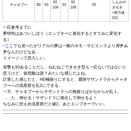
92
92
しんかの
チャオブー
90
93
55
55
108
108
きせき
+努力値
252
一応参考までに
夢特性はあついしぼう（エンブオーに進化するとすてみに変化す
る）
↑
ここ
でも述べたがリアルの豚は一般のホモ・サピエンスより
ガチム
チ
なんだけどなあ…
イメージって恐ろしい。
攻撃も93あることだし、ねむねごできせき型も一応ないではないと
思うけど、仮想敵は誰？みたいな感じだよね。
計算した感じだと、HD極振りにすると、臆病サザンドラからチャオ
ブーへの流星群を乱2にできる。
一方、チャオブーからサザンドラへの無振りばかぢからが乱１。
……た、倒せる！サザンドラに後出しで倒せるよ！
ちなみに控えめ流星群だと確2。あとエンブオーでいい。