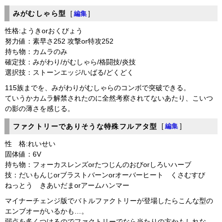
みがむしゃら型
[
編集
]
性格:ようきorおくびょう
努力値：素早さ252 攻撃or特攻252
持ち物：カムラのみ
確定技：みがわり/がむしゃら/格闘技/炎技
選択技：ストーンエッジ/いばる/どくどく
115族までを、みがわりがむしゃらのコンボで突破できる。
ていうかカムラ解禁されたのに全然考察されてないあたり、こいつ
の影の薄さを感じる。
ファクトリーでありそうな特殊フルアタ型
[
編集
]
性 格:れいせい
固体値：6V
持ち物：フォーカスレンズorたつじんのおびorしろいハーブ
技：だいもんじorブラストバーンorオーバーヒート くさむすび
ねっとう きあいだまorアームハンマー
マイナーチェンジ版でバトルファクトリーが登場したらこんな型の
エンブオーがいるかも…。
弱点を多くつけるのでファクトリーでなら当たりの方かもしれな