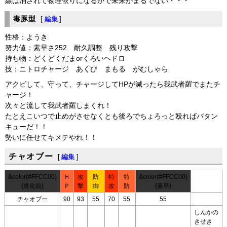
線は消されて物理依りになるかで未来がまるでない・・・
毒豚型
[
編集
]
性格：ようき
努力値：素早さ252 耐久調整 残り攻撃
持ち物：どくどくだまorくろいヘドロ
技：ニトロチャージ あくび まもる がむしゃら
アクビして、守って、チャージしてHPが減ったら我武者羅でまたチ
ャージ！
次々と流して我武者羅しまくれ！
たとえこいつで止めがさせなくとも後ろでちょろっと殴ればバタン
キューだ！！
勢いに任せてキメテやれ！！
チャオブー
[
編集
]
&color(#FFCC00)
Ｈ
攻
防
特
特
&color(#FFCC00)
{進化前}
Ｐ
撃
御
攻
防
{素早}
チャオブー
90
93
55
70
55
55
しんかの
きせき