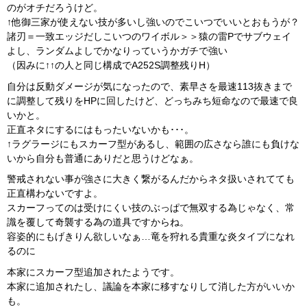
のがオチだろうけど。
↑他御三家が使えない技が多いし強いのでこいつでいいとおもうが？
諸刃＝一致エッジだしこいつのワイボル＞＞猿の雷Pでサブウェイ
よし、ランダムよしでかなりっていうかガチで強い
（因みに↑↑の人と同じ構成でA252S調整残りH）
自分は反動ダメージが気になったので、素早さを最速113抜きまで
に調整して残りをHPに回したけど、どっちみち短命なので最速で良
いかと。
正直ネタにするにはもったいないかも･･･。
↑ラグラージにもスカーフ型があるし、範囲の広さなら誰にも負けな
いから自分も普通にありだと思うけどなぁ。
警戒されない事が強さに大きく繋がるんだからネタ扱いされてても
正直構わないですよ。
スカーフってのは受けにくい技のぶっぱで無双する為じゃなく、常
識を覆して奇襲する為の道具ですからね。
容姿的にもげきりん欲しいなぁ…竜を狩れる貴重な炎タイプになれ
るのに
本家にスカーフ型追加されたようです。
本家に追加されたし、議論を本家に移すなりして消した方がいいか
も。