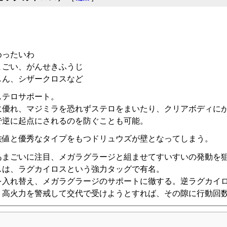
めったいわ
まごい、がんせきふうじ
しん、シザークロスなど
ステロサポート。
に優れ、マジミラを恐れずステロをまいたり、クリアボディに
で逆に起点にされるのを防ぐことも可能。
族値と優秀なタイプをもつドリュウズが壁となってしまう。
あまごいに注目、メガラグラージと組ませてすいすいの発動を
スは、ラグカイロスという強力タッグで有名。
を入れ替え、メガラグラージのサポートに徹する。逆ラグカイ
、高火力を警戒して交代で受けようとすれば、その隙に行動回