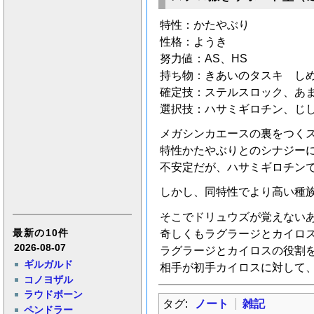
特性：かたやぶり
性格：ようき
努力値：AS、HS
持ち物：きあいのタスキ し
確定技：ステルスロック、あ
選択技：ハサミギロチン、じ
メガシンカエースの裏をつく
特性かたやぶりとのシナジー
不安定だが、ハサミギロチン
しかし、同特性でより高い種
そこでドリュウズが覚えない
奇しくもラグラージとカイロ
最新の10件
2026-08-07
ラグラージとカイロスの役割
ギルガルド
相手が初手カイロスに対して
コノヨザル
ラウドボーン
タグ:
ノート
雑記
ペンドラー