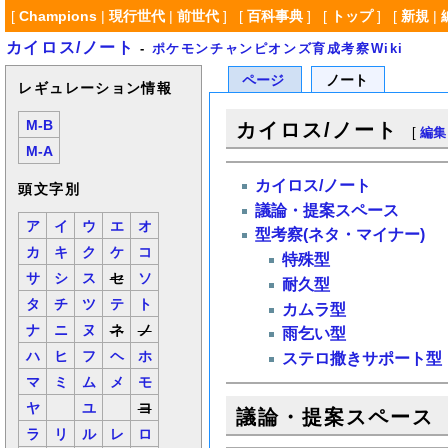
[
Champions
|
現行世代
|
前世代
] [
百科事典
] [
トップ
] [
新規
|
カイロス/ノート
-
ポケモンチャンピオンズ育成考察Wiki
ページ
ノート
レギュレーション情報
M-B
カイロス/ノート
[
編集
M-A
カイロス/ノート
頭文字別
議論・提案スペース
ア
イ
ウ
エ
オ
型考察(ネタ・マイナー)
カ
キ
ク
ケ
コ
特殊型
サ
シ
ス
セ
ソ
耐久型
タ
チ
ツ
テ
ト
カムラ型
ナ
ニ
ヌ
ネ
ノ
雨乞い型
ハ
ヒ
フ
ヘ
ホ
ステロ撒きサポート型
マ
ミ
ム
メ
モ
ヤ
ユ
ヨ
議論・提案スペース
ラ
リ
ル
レ
ロ