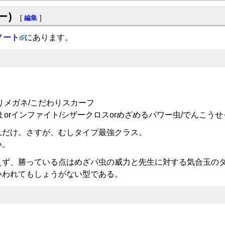
ー)
[
編集
]
ノート
にあります。
りメガネ/こだわりスカーフ
orインファイト/シザークロスorめざめるパワー虫/でんこうせ
れだけ。さすが、むしタイプ最強クラス。
い。
えず、勝っている点はめざパ虫の威力と先生に対する気合玉の
いわれてもしょうがない型である。