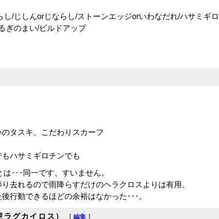
し/じしんorじならし/ストーンエッジorいわなだれ/ハサミギ
つるぎのまい/ビルドアップ
。
いのタスキ、こだわりスカーフ
でもハサミギロチンでも
は･･･同一です、すいません。
葬り去れるので雨降らすだけのヘラクロスよりは有用。
後行動できるほどの余裕はなかった･･･。
逆ラグカイロス）
[
編集
]