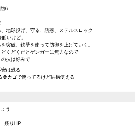
特防6
壁
る、地球投げ、守る、誘惑、ステルスロック
は低いけど。
ちを突破、鉄壁を使って防御を上げていく。
、どくどくだとゲンガーに無力なので
との技は好みで
不安は残る
眠る＠カゴで使ってるけど結構使える
じょう
 残りHP