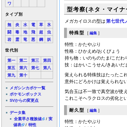
ワ
型考察(ネタ・マイナ
タイプ別
メガカイロスの型は
第七世代
無
炎
水
電
草
氷
闘
毒
地
飛
超
虫
特殊型
[
編集
]
岩
霊
竜
悪
鋼
妖
特性：かたやぶり
世代別
性格：ひかえめ/おくびょう
持ち物：いのちのたま/こだわ
第一
第二
第三
第四
技：はかいこうせん/きあいだま
第五
第六
第七
第八
覚えられる特殊技はたったこ
第九
第十
意外にどろかけは覚えられな
メガシンカポケ一覧
気合玉は不一致で真空波が使
ポケモンボックス
これこそヘラクロスの劣化と
SVからの変更点
耐久型
[
編集
]
データ集
全素早さ種族値
/
実
特性：かたやぶり
値表
/
特性