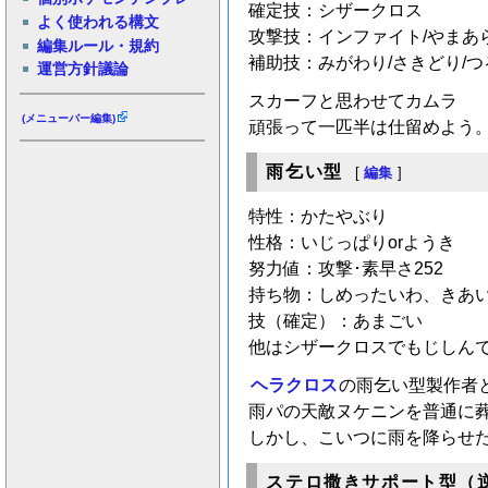
確定技：シザークロス
よく使われる構文
攻撃技：インファイト/やまあら
編集ルール・規約
補助技：みがわり/さきどり/
運営方針議論
スカーフと思わせてカムラ
(メニューバー編集)
頑張って一匹半は仕留めよう
雨乞い型
[
編集
]
特性：かたやぶり
性格：いじっぱりorようき
努力値：攻撃･素早さ252
持ち物：しめったいわ、きあ
技（確定）：あまごい
他はシザークロスでもじしん
ヘラクロス
の雨乞い型製作者と
雨パの天敵ヌケニンを普通に
しかし、こいつに雨を降らせた
ステロ撒きサポート型（