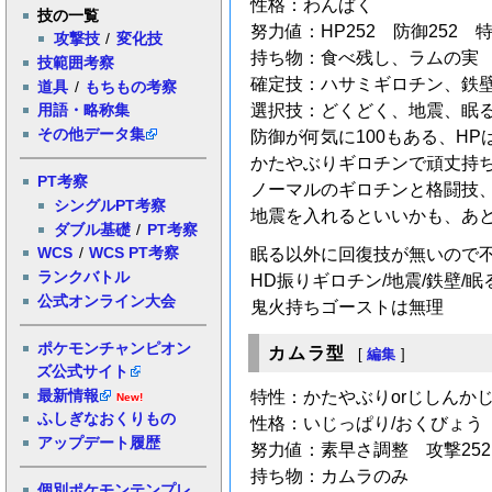
性格：わんぱく
技の一覧
努力値：HP252 防御252 
攻撃技
/
変化技
持ち物：食べ残し、ラムの実
技範囲考察
確定技：ハサミギロチン、鉄
道具
/
もちもの考察
選択技：どくどく、地震、眠
用語・略称集
その他データ集
防御が何気に100もある、HP
かたやぶりギロチンで頑丈持
PT考察
ノーマルのギロチンと格闘技
シングルPT考察
地震を入れるといいかも、あ
ダブル基礎
/
PT考察
WCS
/
WCS PT考察
眠る以外に回復技が無いので
ランクバトル
HD振りギロチン/地震/鉄壁/
公式オンライン大会
鬼火持ちゴーストは無理
ポケモンチャンピオン
カムラ型
[
編集
]
ズ公式サイト
最新情報
特性：かたやぶりorじしんか
New!
ふしぎなおくりもの
性格：いじっぱり/おくびょう
アップデート履歴
努力値：素早さ調整 攻撃252
持ち物：カムラのみ
個別ポケモンテンプレ