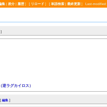
編集
|
差分
|
履歴
] [
リロード
] [
単語検索
|
最終更新
] Last-modified:
]
（逆ラグカイロス）
[
編集
]