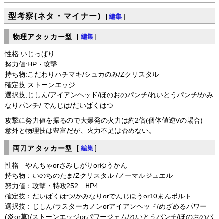
型考察(ネタ・マイナー)
[
編集
]
物理アタッカー型
[
編集
]
性格:いじっぱり
努力値:HP・攻撃
持ち物:こだわりハチマキ/シュカのみ/Zクリスタル
確定技:ストーンエッジ
選択技;じしん/アイアンヘッド/ほのおのパンチ/れいとうパンチ/かみ
なりパンチ/ でんじは/だいばくはつ
攻撃に努力値を振るので大爆発の火力は約2倍(個体値逆Vの場合)
意外と物理技は豊富だが、火力不足は否めない。
両刀アタッカー型
[
編集
]
性格：やんちゃorさみしがりorゆうかん
持ち物：いのちのたま/Zクリスタル /ノーマルジュエル
努力値：攻撃・特攻252 HP4
確定技：だいばくはつ/かみなりorでんじほうor10まんボルト
選択技：じしん/ラスターカノンorアイアンヘッド/めざめるパワー
(炎or草)/ストーンエッジorパワージェム/れいとうパンチ/ほのおのパ