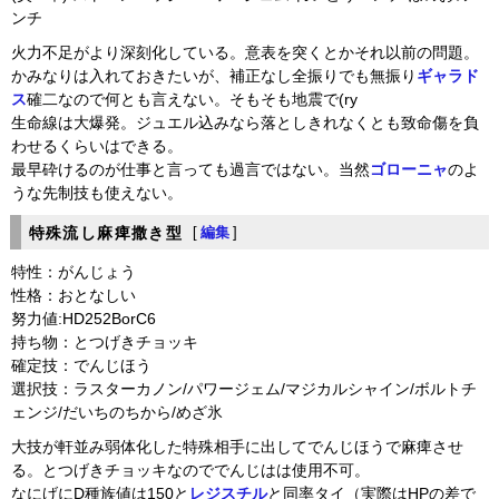
ンチ
火力不足がより深刻化している。意表を突くとかそれ以前の問題。
かみなりは入れておきたいが、補正なし全振りでも無振り
ギャラド
ス
確二なので何とも言えない。そもそも地震で(ry
生命線は大爆発。ジュエル込みなら落としきれなくとも致命傷を負
わせるくらいはできる。
最早砕けるのが仕事と言っても過言ではない。当然
ゴローニャ
のよ
うな先制技も使えない。
特殊流し麻痺撒き型
[
編集
]
特性：がんじょう
性格：おとなしい
努力値:HD252BorC6
持ち物：とつげきチョッキ
確定技：でんじほう
選択技：ラスターカノン/パワージェム/マジカルシャイン/ボルトチ
ェンジ/だいちのちから/めざ氷
大技が軒並み弱体化した特殊相手に出してでんじほうで麻痺させ
る。とつげきチョッキなのででんじはは使用不可。
なにげにD種族値は150と
レジスチル
と同率タイ（実際はHPの差で