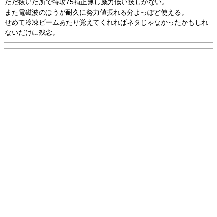
ただ抜いた所で特攻75補正無し威力低い技しかない。
また電磁波のほうが耐久に努力値振れる分よっぽど使える。
せめて冷凍ビームあたり覚えてくれればネタじゃなかったかもしれ
ないだけに残念。