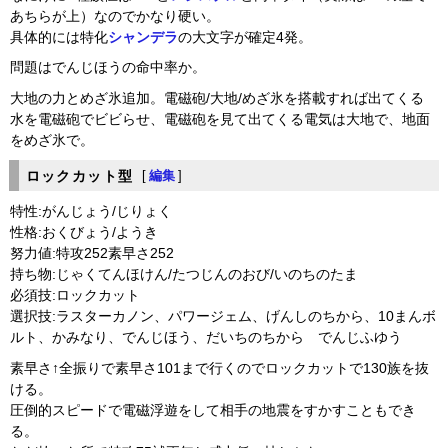
あちらが上）なのでかなり硬い。
具体的には特化
シャンデラ
の大文字が確定4発。
問題はでんじほうの命中率か。
大地の力とめざ氷追加。電磁砲/大地/めざ氷を搭載すれば出てくる
水を電磁砲でビビらせ、電磁砲を見て出てくる電気は大地で、地面
をめざ氷で。
ロックカット型
[
編集
]
特性:がんじょう/じりょく
性格:おくびょう/ようき
努力値:特攻252素早さ252
持ち物:じゃくてんほけん/たつじんのおび/いのちのたま
必須技:ロックカット
選択技:ラスターカノン、パワージェム、げんしのちから、10まんボ
ルト、かみなり、でんじほう、だいちのちから でんじふゆう
素早さ↑全振りで素早さ101まで行くのでロックカットで130族を抜
ける。
圧倒的スピードで電磁浮遊をして相手の地震をすかすこともでき
る。