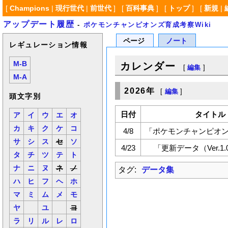
[
Champions
|
現行世代
|
前世代
] [
百科事典
] [
トップ
] [
新規
|
アップデート履歴
-
ポケモンチャンピオンズ育成考察Wiki
ページ
ノート
レギュレーション情報
M-B
カレンダー
[
編集
]
M-A
2026年
[
編集
]
頭文字別
日付
タイトル
ア
イ
ウ
エ
オ
カ
キ
ク
ケ
コ
4/8
「ポケモンチャンピオ
サ
シ
ス
セ
ソ
4/23
「更新データ（Ver.1.
タ
チ
ツ
テ
ト
ナ
ニ
ヌ
ネ
ノ
タグ:
データ集
ハ
ヒ
フ
ヘ
ホ
マ
ミ
ム
メ
モ
ヤ
ユ
ヨ
ラ
リ
ル
レ
ロ