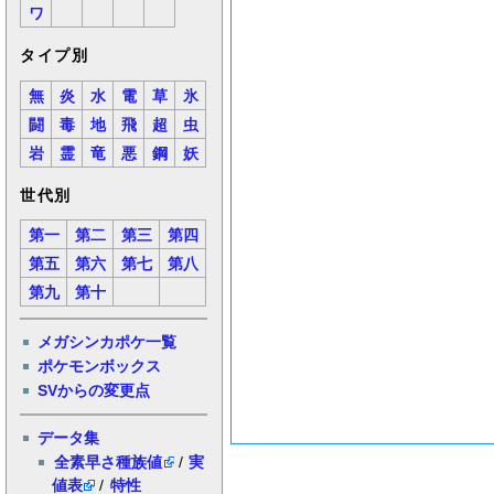
ワ
タイプ別
無
炎
水
電
草
氷
闘
毒
地
飛
超
虫
岩
霊
竜
悪
鋼
妖
世代別
第一
第二
第三
第四
第五
第六
第七
第八
第九
第十
メガシンカポケ一覧
ポケモンボックス
SVからの変更点
データ集
全素早さ種族値
/
実
値表
/
特性