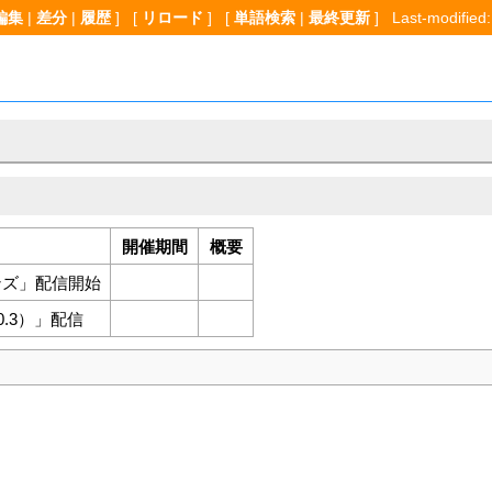
編集
|
差分
|
履歴
] [
リロード
] [
単語検索
|
最終更新
] Last-modified:
開催期間
概要
ンズ」配信開始
0.3）」配信