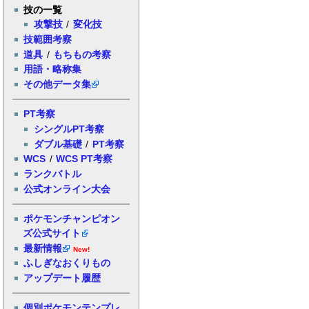
技の一覧
攻撃技
/
変化技
技範囲考察
道具
/
もちもの考察
用語・略称集
その他データ集
PT考察
シングルPT考察
ダブル基礎
/
PT考察
WCS
/
WCS PT考察
ランクバトル
公式オンライン大会
ポケモンチャンピオン
ズ公式サイト
最新情報
New!
ふしぎなおくりもの
アップデート履歴
個別ポケモンテンプレ