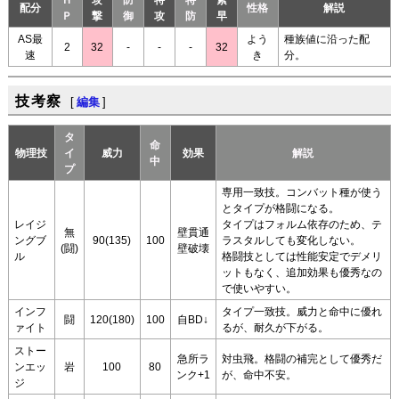
Ｈ
攻
防
特
特
素
配分
性格
解説
Ｐ
撃
御
攻
防
早
AS最
よう
種族値に沿った配
2
32
-
-
-
32
速
き
分。
技考察
[
編集
]
タ
命
物理技
イ
威力
効果
解説
中
プ
専用一致技。コンバット種が使う
とタイプが格闘になる。
レイジ
タイプはフォルム依存のため、テ
無
壁貫通
ングブ
90(135)
100
ラスタルしても変化しない。
(闘)
壁破壊
ル
格闘技としては性能安定でデメリ
ットもなく、追加効果も優秀なの
で使いやすい。
インフ
タイプ一致技。威力と命中に優れ
闘
120(180)
100
自BD↓
ァイト
るが、耐久が下がる。
ストー
急所ラ
対虫飛。格闘の補完として優秀だ
ンエッ
岩
100
80
ンク+1
が、命中不安。
ジ