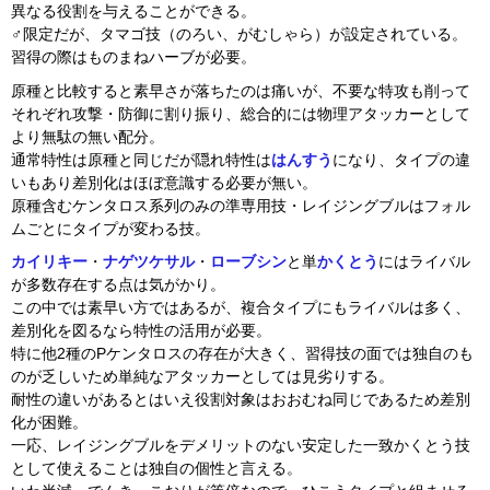
異なる役割を与えることができる。
♂限定だが、タマゴ技（のろい、がむしゃら）が設定されている。
習得の際はものまねハーブが必要。
原種と比較すると素早さが落ちたのは痛いが、不要な特攻も削って
それぞれ攻撃・防御に割り振り、総合的には物理アタッカーとして
より無駄の無い配分。
通常特性は原種と同じだが隠れ特性は
はんすう
になり、タイプの違
いもあり差別化はほぼ意識する必要が無い。
原種含むケンタロス系列のみの準専用技・レイジングブルはフォル
ムごとにタイプが変わる技。
カイリキー
・
ナゲツケサル
・
ローブシン
と単
かくとう
にはライバル
が多数存在する点は気がかり。
この中では素早い方ではあるが、複合タイプにもライバルは多く、
差別化を図るなら特性の活用が必要。
特に他2種のPケンタロスの存在が大きく、習得技の面では独自のも
のが乏しいため単純なアタッカーとしては見劣りする。
耐性の違いがあるとはいえ役割対象はおおむね同じであるため差別
化が困難。
一応、レイジングブルをデメリットのない安定した一致かくとう技
として使えることは独自の個性と言える。