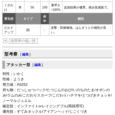
くさわ
素早さ
草
50
100
追加効果が優秀。積み技感覚で。
け
↑100%
命
変化技
タイプ
解説
中
ビルド
攻撃・防御補強。はんすうとの相性が良
闘
-
アップ
い。
+
採用率の低い技
型考察
[
編集
]
アタッカー型
[
編集
]
特性：いかく
性格：ようき
努力値：AS252
持ち物：だっしゅつパック/たつじんのおび/いのちのたま/オボンの
み/ラムのみ/こだわりスカーフ/こだわりハチマキ/とつげきチョッキ/
ノーマルジュエル
確定技：インファイトorレイジングブル(両採用可)
優先技：すてみタックル/アイアンヘッド/じごくづき