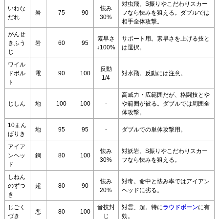
対虫飛。S振りやこだわりスカー
いわな
怯み
岩
75
90
フなら怯みを狙える。ダブルでは
だれ
30%
相手全体攻撃。
がんせ
素早さ
サポート用。素早さを上げる技と
きふう
岩
60
95
↓100%
は選択。
じ
ワイル
反動
ドボル
電
90
100
対水飛。反動には注意。
1/4
ト
高威力・広範囲だが、格闘技とや
じしん
地
100
100
-
や範囲が被る。ダブルでは周囲全
体攻撃。
10まん
地
95
95
-
ダブルでの単体攻撃用。
ばりき
アイア
怯み
対妖岩。S振りやこだわりスカー
ンヘッ
鋼
80
100
30%
フなら怯みを狙える。
ド
しねん
怯み
対毒。命中と怯み率ではアイアン
のずつ
超
80
90
20%
ヘッドに劣る。
き
じごく
音技封
対霊、超。特に
ラウドボーン
に有
悪
80
100
づき
じ
効。