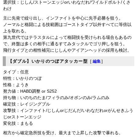
選択技：じしん/ストーンエッジorいわなだれ/ワイルドボルト/くさ
わけ
主に先発で繰り出し、インファイトを中心に先手必勝を狙う。
ノーマルと格闘による技範囲はゴーストタイプ以外すべてに等倍以
上を取れる。
第九世代ではテラスタルによって格闘技を受けられる場合もあるの
で、終盤は多くの相手に通るすてみタックルでゴリ押しを狙う。
飛行タイプとの相性補完にじしんやアイアンヘッドの採用も検討。
【ダブル】いかりのつぼアタッカー型
[
編集
]
タイプ：任意
特性：いかりのつぼ
性格：ようき
努力値：HABD調整 or S252
持ち物：いのちのたま/フィラのみ/オボンのみ/ラムのみ
確定技：レイジングブル
攻撃技：インファイト/じしんorじだんだ/いわなだれorがんせきふう
じorストーンエッジ
変化技：まもる
相方から確定急所技を受け、最大まで上昇した攻撃で暴れる。