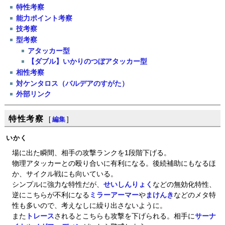
特性考察
能力ポイント考察
技考察
型考察
アタッカー型
【ダブル】いかりのつぼアタッカー型
相性考察
対ケンタロス（バルデアのすがた）
外部リンク
特性考察
[
編集
]
いかく
場に出た瞬間、相手の攻撃ランクを1段階下げる。
物理アタッカーとの殴り合いに有利になる。後続補助にもなるほ
か、サイクル戦にも向いている。
シンプルに強力な特性だが、
せいしんりょく
などの無効化特性、
逆にこちらが不利になる
ミラーアーマー
や
まけんき
などのメタ特
性も多いので、考えなしに繰り出さないように。
また
トレース
されるとこちらも攻撃を下げられる。相手に
サーナ