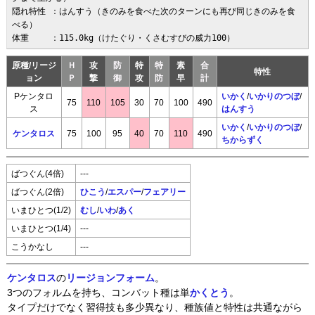
隠れ特性 ：はんすう（きのみを食べた次のターンにも再び同じきのみを食
べる）

体重　　 ：115.0kg（けたぐり・くさむすびの威力100）
原種/リージ
Ｈ
攻
防
特
特
素
合
特性
ョン
Ｐ
撃
御
攻
防
早
計
Pケンタロ
いかく
/
いかりのつぼ
/
75
110
105
30
70
100
490
ス
はんすう
いかく
/
いかりのつぼ
/
ケンタロス
75
100
95
40
70
110
490
ちからずく
ばつぐん(4倍)
---
ばつぐん(2倍)
ひこう
/
エスパー
/
フェアリー
いまひとつ(1/2)
むし
/
いわ
/
あく
いまひとつ(1/4)
---
こうかなし
---
ケンタロス
の
リージョンフォーム
。
3つのフォルムを持ち、コンバット種は単
かくとう
。
タイプだけでなく習得技も多少異なり、種族値と特性は共通ながら