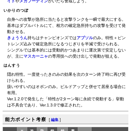
イト
や
メガフーディン
がいたら警戒しよう。
いかりのつぼ
自身への攻撃が急所に当たると攻撃ランクを一瞬で最大にする。
基本はダブルバトルにて、相方の確定急所持ちの攻撃を受けて発
動させる。
きょううん
持ちはチャンピオンズでは
アブソル
のみ。特性＋ピン
トレンズ込みで確定急所になるつじぎりを半減で受けられる。
シングルでは基本的には受動的かつあまりに運次第で安定しない
が、主に
マスカーニャ
の専用技への受け出しで発動が狙える。
はんすう
隠れ特性。一度使ったきのみの効果を次のターン終了時に再び受
けられる。
扱いやすいのはオボンのみ。ビルドアップと併せて居座る場合に
有用。
Ver.1.2.0で発生した「特性が2ターン毎に永続で発動する」挙動
は不具合であり、Ver.1.3.0で修正された。
能力ポイント考察
[
編集
]