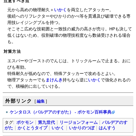
注意すべき点
元から高めの物理耐久＋
いかく
を両立したアタッカー。
後続へのリフレクターやひかりのかべ等を貫通及び破壊できる専
用技レイジングブルを持つ。
そこそこ広めな技範囲と一致技の威力の高さが売り。HPも決して
低くはないため、役割破壊の物理技程度なら数値受けされる場合
も。
対策方法
エスパーやゴーストのでんじは、トリックルームで止まる。おに
びも有効。
特殊耐久が低めなので、特殊アタッカーで攻めるとよい。
物理アタッカーでも
まけんき
持ちなら逆に
いかく
で強化されるの
で、積極的に出していける。
外部リンク
[
編集
]
ケンタロス（パルデアのすがた） - ポケモン百科事典
タグ:
ポケモン
第九世代
リージョンフォーム
パルデアのす
がた
かくとうタイプ
いかく
いかりのつぼ
はんすう