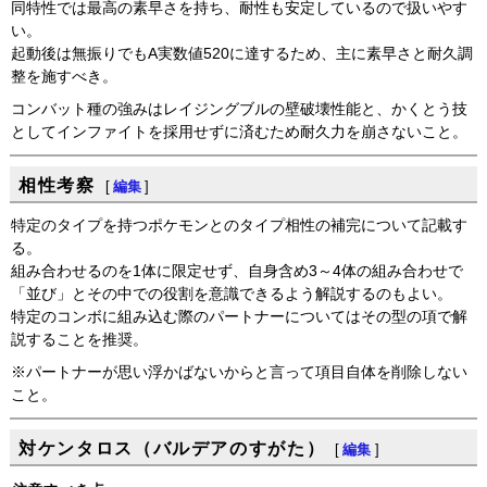
同特性では最高の素早さを持ち、耐性も安定しているので扱いやす
い。
起動後は無振りでもA実数値520に達するため、主に素早さと耐久調
整を施すべき。
コンバット種の強みはレイジングブルの壁破壊性能と、かくとう技
としてインファイトを採用せずに済むため耐久力を崩さないこと。
相性考察
[
編集
]
特定のタイプを持つポケモンとのタイプ相性の補完について記載す
る。
組み合わせるのを1体に限定せず、自身含め3～4体の組み合わせで
「並び」とその中での役割を意識できるよう解説するのもよい。
特定のコンボに組み込む際のパートナーについてはその型の項で解
説することを推奨。
※パートナーが思い浮かばないからと言って項目自体を削除しない
こと。
対ケンタロス（バルデアのすがた）
[
編集
]