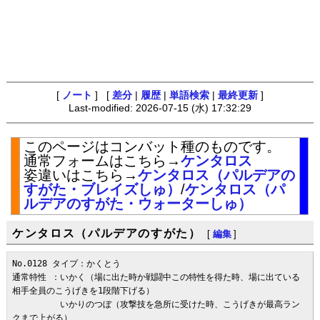
[
ノート
] [
差分
|
履歴
|
単語検索
|
最終更新
]
Last-modified: 2026-07-15 (水) 17:32:29
このページはコンバット種のものです。
通常フォームはこちら→
ケンタロス
姿違いはこちら→
ケンタロス（パルデアの
すがた・ブレイズしゅ）
/
ケンタロス（パ
ルデアのすがた・ウォーターしゅ）
ケンタロス（パルデアのすがた）
[
編集
]
No.0128 タイプ：かくとう

通常特性 ：いかく（場に出た時か戦闘中この特性を得た時、場に出ている
相手全員のこうげきを1段階下げる）

　　　　　 いかりのつぼ（攻撃技を急所に受けた時、こうげきが最高ラン
クまで上がる）
