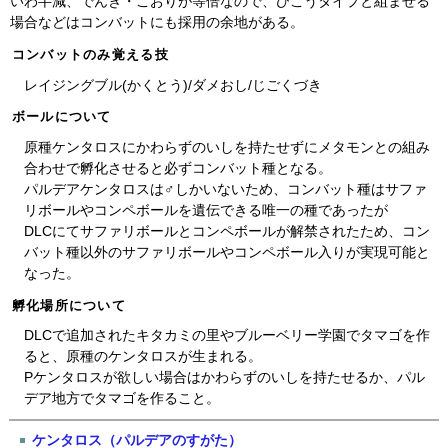
いわ半減、でんき・こおりが等倍なので、ひこうタイプと組ませる
場合などはコンバットにも採用の余地がある。
コンバットのみ覚える技
レイジングブル(かくとう)/ダメおし/じごくづき
ボールについて
原種ケンタロスにかわらずのいしを持たせずにメタモンとの組み
合わせで孵化させると必ずコンバット種となる。
パルデアケンタロスは♂しかいないため、コンバット種はサファ
リボールやコンペボールを遺伝できる唯一の種であったが
DLCにてサファリボールとコンペボールが解禁されたため、コン
バット種以外のサファリボールやコンペボール入りが実現可能と
なった。
孵化場所について
DLCで追加されたキタカミの里やブルーベリー学園でタマゴを作
ると、原種のケンタロスが生まれる。
Pケンタロスが欲しい場合はかわらずのいしを持たせるか、パル
デア地方でタマゴを作ること。
ケンタロス（パルデアのすがた）