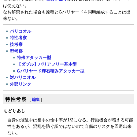
は使えない。
なお解禁された場合も原種とGバリヤードを同時編成することは出
来ない。
バリコオル
特性考察
技考察
型考察
特殊アタッカー型
【ダブル】バリアフリー基本型
Gバリヤード輝石積みアタッカー型
対バリコオル
外部リンク
特性考察
[
編集
]
ちどりあし
自身の混乱中は相手の命中率が1/2になる。行動機会が増える可能
性もあるが、混乱を防ぐ訳ではないので自傷のリスクを回避出来
ない。