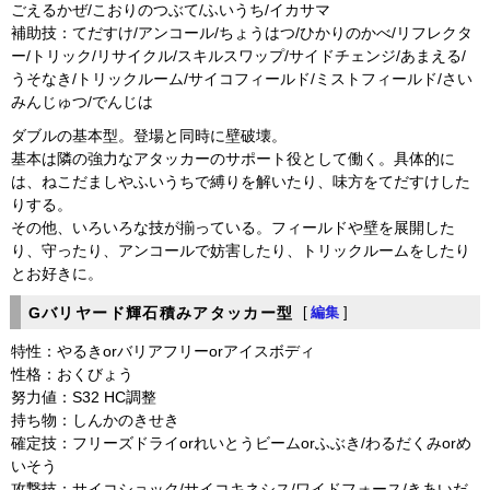
ごえるかぜ/こおりのつぶて/ふいうち/イカサマ
補助技：てだすけ/アンコール/ちょうはつ/ひかりのかべ/リフレクタ
ー/トリック/リサイクル/スキルスワップ/サイドチェンジ/あまえる/
うそなき/トリックルーム/サイコフィールド/ミストフィールド/さい
みんじゅつ/でんじは
ダブルの基本型。登場と同時に壁破壊。
基本は隣の強力なアタッカーのサポート役として働く。具体的に
は、ねこだましやふいうちで縛りを解いたり、味方をてだすけした
りする。
その他、いろいろな技が揃っている。フィールドや壁を展開した
り、守ったり、アンコールで妨害したり、トリックルームをしたり
とお好きに。
Gバリヤード輝石積みアタッカー型
[
編集
]
特性：やるきorバリアフリーorアイスボディ
性格：おくびょう
努力値：S32 HC調整
持ち物：しんかのきせき
確定技：フリーズドライorれいとうビームorふぶき/わるだくみorめ
いそう
攻撃技：サイコショック/サイコキネシス/ワイドフォース/きあいだ