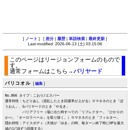
[
ノート
] [
差分
|
履歴
|
単語検索
|
最終更新
]
Last-modified: 2026-06-13 (土) 03:15:06
このページはリージョンフォームのもので
す。
通常フォームはこちら→
バリヤード
バリコオル
[
編集
]
No.866 タイプ：こおり/エスパー

通常特性：ちどりあし（混乱したとき回避率が上がる）※マネネのとき「ぼ
うおん」、Gバリヤードのとき「やるき」

　　　　　バリアフリー（場に出た時すべての「リフレクター」「ひかりの
かべ」「オーロラベール」を取り除く。）※マネネのとき「フィルター」

隠れ特性：アイスボディ（天候が「ゆき」の時、毎ターン終了時にHPを最大
値の1/16ずつ回復する）
