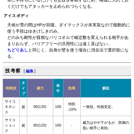
単に手持ちにいるだけでも壁技を牽制するため、構成に入れてお
くだけでもアタッカーを止められづらくなる。
アイスボディ
天候が雪の間はHPが回復。ダイマックスが未実装なので能動的に
使う手段はゆきげしきのみ。
どのみち耐性が貧相なバリコオルで確定数を変えられる相手があ
まりおらず、バリアフリーの汎用性には遠く及ばない。
ちどりあし
と同じく、自身が壁を使う場合に消去法で選択肢にな
る。
技考察
[
編集
]
タ
命
特殊技
イ
威力
効果
解説
中
プ
サイコ
特防
キネシ
超
90(135)
100
一致技。性能安定。
↓10%
ス
サイコ
威力はやや下がるが、防御の
ショッ
超
80(120)
100
-
低い相手に有効。
ク