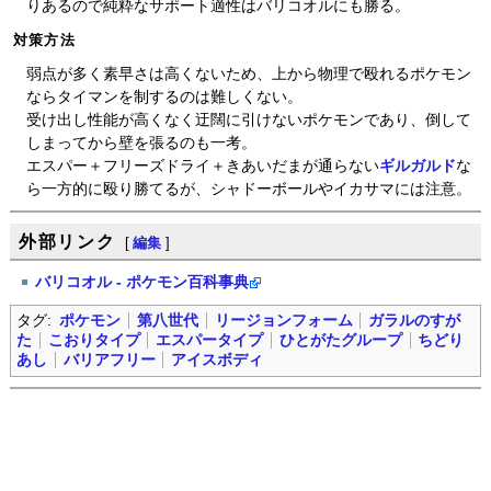
りあるので純粋なサポート適性はバリコオルにも勝る。
対策方法
弱点が多く素早さは高くないため、上から物理で殴れるポケモン
ならタイマンを制するのは難しくない。
受け出し性能が高くなく迂闊に引けないポケモンであり、倒して
しまってから壁を張るのも一考。
エスパー＋フリーズドライ＋きあいだまが通らない
ギルガルド
な
ら一方的に殴り勝てるが、シャドーボールやイカサマには注意。
外部リンク
[
編集
]
バリコオル - ポケモン百科事典
タグ:
ポケモン
第八世代
リージョンフォーム
ガラルのすが
た
こおりタイプ
エスパータイプ
ひとがたグループ
ちどり
あし
バリアフリー
アイスボディ