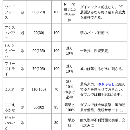
PF下で
ワイド
ダイマックス前提なら。PF
威力1.5
フォー
超
80(120)
100
展開済みなら終了後も高威力
倍＆全
ス
を維持できる。
体
アシス
トパワ
超
20(30)
100
-
積みバトン戦術で。
ー
れいと
凍り
うビー
氷
90(135)
100
一致技。性能安定。
10％
ム
フリー
凍り
ズドラ
氷
70(105)
100
威力は落ちるが水に刺さる。
10％
イ
凍り
最高火力。
ゆきふらし
と組ん
10％
ふぶき
氷
110(165)
70
でゆきを降らせておきたい。
ゆきで
ダブルでは相手2体に命中。
必中
こごえ
素早さ
ダブルでは全体攻撃。追加効
氷
55(82)
95
るかぜ
↓100%
果が優秀。後続サポートに。
ぜった
一撃必
耐久型や不利対面の突破、交
いれい
氷
-
30
殺
代読みに
ど