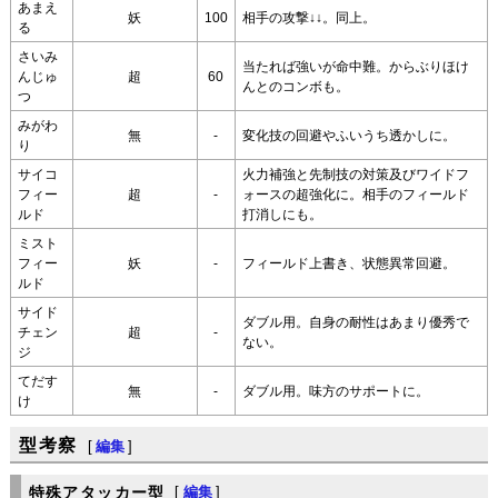
あまえ
妖
100
相手の攻撃↓↓。同上。
る
さいみ
当たれば強いが命中難。からぶりほけ
んじゅ
超
60
んとのコンボも。
つ
みがわ
無
-
変化技の回避やふいうち透かしに。
り
サイコ
火力補強と先制技の対策及びワイドフ
フィー
超
-
ォースの超強化に。相手のフィールド
ルド
打消しにも。
ミスト
フィー
妖
-
フィールド上書き、状態異常回避。
ルド
サイド
ダブル用。自身の耐性はあまり優秀で
チェン
超
-
ない。
ジ
てだす
無
-
ダブル用。味方のサポートに。
け
型考察
[
編集
]
特殊アタッカー型
[
編集
]