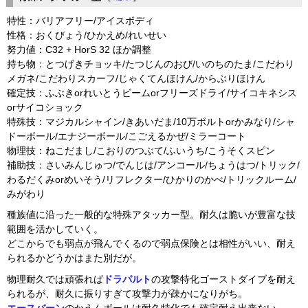
特性：バリアフリー/アイスボディ
性格：おくびょう/ひかえめ/れいせい
努力値：C32 + HorS 32 ほか調整
持ち物：とつげきチョッキ/たつじんのおび/いのちのたま/こだわり
メガネ/こだわりスカーフ/じゃくてんほけん/からぶりほけん
確定技：ふぶきorれいとうビームorフリーズドライ/サイコキネシス
orサイコショック
特殊技：マジカルシャイン/きあいだま/10万ボルトorかみなり/シャ
ドーボール/エナジーボール/こごえるかぜ/ミラーコート
物理技：ねこだまし/こおりのつぶて/ふいうち/こうそくスピン
補助技：さいみんじゅつ/でんじは/アンコール/ちょうはつ/トリック/
わるだくみorめいそう/リフレクター/ひかりのかべ/トリックルーム/
みがわり
種族値に沿った一般的な特殊アタッカー型。耐久は脆いが豊富な技
範囲を活かしていく。
どこからでも弱点が飛んでくるので弱点保険とは相性がいい、耐え
られるかどうかはまた別だが。
物理耐久では頑張れば
ドラパルト
の攻撃特化ゴーストダイブを耐え
られるが、耐久に振りすぎて攻撃力が疎かになりがち。