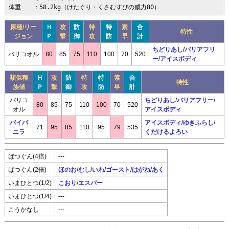
体重　　：58.2kg（けたぐり・くさむすびの威力80）
原種/リー
Ｈ
攻
防
特
特
素
合
特性
ジョン
Ｐ
撃
御
攻
防
早
計
ちどりあし
/
バリアフリ
バリコオル
80
85
75
110
100
70
520
ー
/
アイスボディ
類似種
Ｈ
攻
防
特
特
素
合
特性
族値
Ｐ
撃
御
攻
防
早
計
バリコ
ちどりあし
/
バリアフリー
/
80
85
75
110
100
70
520
オル
アイスボディ
バイバ
アイスボディ
/
ゆきふらし
/
71
95
85
110
95
79
535
ニラ
くだけるよろい
ばつぐん(4倍)
---
ばつぐん(2倍)
ほのお
/
むし
/
いわ
/
ゴースト
/
はがね
/
あく
いまひとつ(1/2)
こおり
/
エスパー
いまひとつ(1/4)
---
こうかなし
---