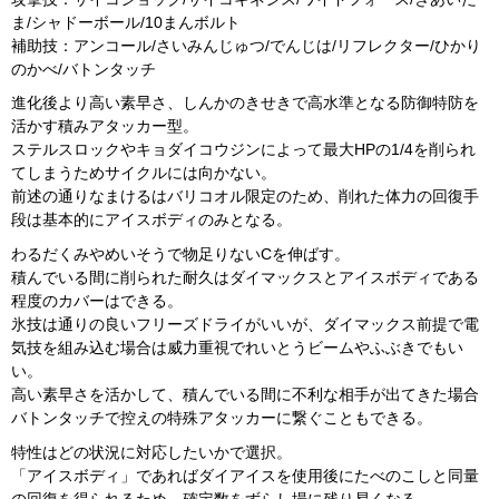
ま/シャドーボール/10まんボルト
補助技：アンコール/さいみんじゅつ/でんじは/リフレクター/ひかり
のかべ/バトンタッチ
進化後より高い素早さ、しんかのきせきで高水準となる防御特防を
活かす積みアタッカー型。
ステルスロックやキョダイコウジンによって最大HPの1/4を削られ
てしまうためサイクルには向かない。
前述の通りなまけるはバリコオル限定のため、削れた体力の回復手
段は基本的にアイスボディのみとなる。
わるだくみやめいそうで物足りないCを伸ばす。
積んでいる間に削られた耐久はダイマックスとアイスボディである
程度のカバーはできる。
氷技は通りの良いフリーズドライがいいが、ダイマックス前提で電
気技を組み込む場合は威力重視でれいとうビームやふぶきでもい
い。
高い素早さを活かして、積んでいる間に不利な相手が出てきた場合
バトンタッチで控えの特殊アタッカーに繋ぐこともできる。
特性はどの状況に対応したいかで選択。
「アイスボディ」であればダイアイスを使用後にたべのこしと同量