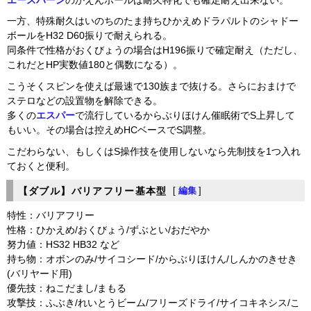
エースバーン
のかえんボールは耐久特化でも確定耐え出来ない。
一方、特殊耐久はいのちのたま持ちひかえめドラパルトのシャドー
ボールをH32 D60振りで耐えられる。
同条件で性格がおくびょうの場合はH196振りで確定耐え（ただし、
これだとHP実数値180と偶数になる）。
こうそくスピンを使えば最速で130族まで抜ける。さらにおまけで
ステロなどの設置物を解除できる。
多くの
エスパー
で流行しているからぶりほけん催眠術でS上昇して
もいい。その場合は控えめHCベースでS調整。
こだわらない、もしくはS操作技を使用しないなら先制技を1つ入れ
ておくと便利。
【ダブル】バリアフリー基本型
[
編集
]
特性：バリアフリー
性格：ひかえめ/おくびょう/ずぶとい/おだやか
努力値：HS32 HB32 など
持ち物：オボンのみ/サイコシード/からぶりほけん/しんかのきせき
(バリヤード用)
優先技：ねこだまし/まもる
攻撃技：ふぶき/れいとうビーム/フリーズドライ/サイコキネシス/こ