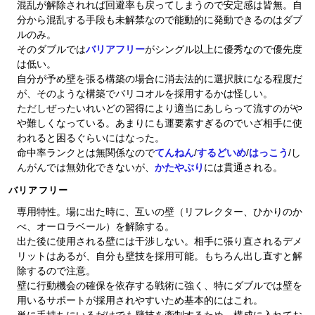
混乱が解除されれば回避率も戻ってしまうので安定感は皆無。自
分から混乱する手段も未解禁なので能動的に発動できるのはダブ
ルのみ。
そのダブルでは
バリアフリー
がシングル以上に優秀なので優先度
は低い。
自分が予め壁を張る構築の場合に消去法的に選択肢になる程度だ
が、そのような構築でバリコオルを採用するかは怪しい。
ただしぜったいれいどの習得により適当にあしらって流すのがや
や難しくなっている。あまりにも運要素すぎるのでいざ相手に使
われると困るぐらいにはなった。
命中率ランクとは無関係なので
てんねん
/
するどいめ
/
はっこう
/し
んがんでは無効化できないが、
かたやぶり
には貫通される。
バリアフリー
専用特性。場に出た時に、互いの壁（リフレクター、ひかりのか
べ、オーロラベール）を解除する。
出た後に使用される壁には干渉しない。相手に張り直されるデメ
リットはあるが、自分も壁技を採用可能。もちろん出し直すと解
除するので注意。
壁に行動機会の確保を依存する戦術に強く、特にダブルでは壁を
用いるサポートが採用されやすいため基本的にはこれ。