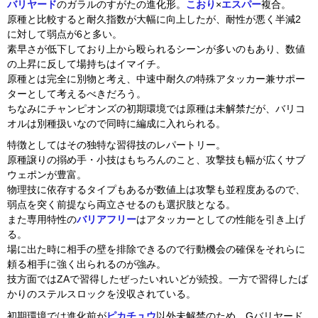
バリヤード
のガラルのすがたの進化形。
こおり
×
エスパー
複合。
原種と比較すると耐久指数が大幅に向上したが、耐性が悪く半減2
に対して弱点が6と多い。
素早さが低下しており上から殴られるシーンが多いのもあり、数値
の上昇に反して場持ちはイマイチ。
原種とは完全に別物と考え、中速中耐久の特殊アタッカー兼サポー
ターとして考えるべきだろう。
ちなみにチャンピオンズの初期環境では原種は未解禁だが、バリコ
オルは別種扱いなので同時に編成に入れられる。
特徴としてはその独特な習得技のレパートリー。
原種譲りの搦め手・小技はもちろんのこと、攻撃技も幅が広くサブ
ウェポンが豊富。
物理技に依存するタイプもあるが数値上は攻撃も並程度あるので、
弱点を突く前提なら両立させるのも選択肢となる。
また専用特性の
バリアフリー
はアタッカーとしての性能を引き上げ
る。
場に出た時に相手の壁を排除できるので行動機会の確保をそれらに
頼る相手に強く出られるのが強み。
技方面ではZAで習得したぜったいれいどが続投。一方で習得したば
かりのステルスロックを没収されている。
初期環境では進化前が
ピカチュウ
以外未解禁のため、Gバリヤード