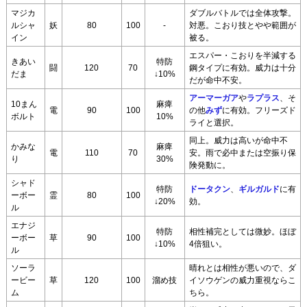
マジカ
ダブルバトルでは全体攻撃。
ルシャ
妖
80
100
-
対悪。こおり技とやや範囲が
イン
被る。
エスパー・こおりを半減する
きあい
特防
闘
120
70
鋼タイプに有効。威力は十分
だま
↓10%
だが命中不安。
アーマーガア
や
ラプラス
、そ
10まん
麻痺
電
90
100
の他
みず
に有効。フリーズド
ボルト
10%
ライと選択。
同上。威力は高いが命中不
かみな
麻痺
電
110
70
安。雨で必中または空振り保
り
30%
険発動に。
シャド
特防
ドータクン
、
ギルガルド
に有
ーボー
霊
80
100
↓20%
効。
ル
エナジ
特防
相性補完としては微妙。ほぼ
ーボー
草
90
100
↓10%
4倍狙い。
ル
ソーラ
晴れとは相性が悪いので、ダ
ービー
草
120
100
溜め技
イソウゲンの威力重視ならこ
ム
ちら。