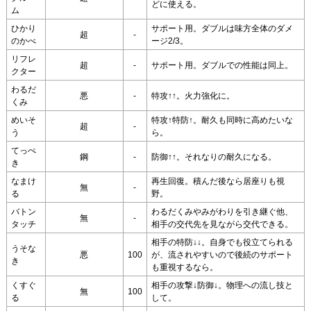
どに使える。
ム
ひかり
サポート用。ダブルは味方全体のダメ
超
-
のかべ
ージ2/3。
リフレ
超
-
サポート用。ダブルでの性能は同上。
クター
わるだ
悪
-
特攻↑↑。火力強化に。
くみ
めいそ
特攻↑特防↑。耐久も同時に高めたいな
超
-
う
ら。
てっぺ
鋼
-
防御↑↑。それなりの耐久になる。
き
なまけ
再生回復。積んだ後なら居座りも視
無
-
る
野。
バトン
わるだくみやみがわりを引き継ぐ他、
無
-
タッチ
相手の交代先を見ながら交代できる。
相手の特防↓↓。自身でも役立てられる
うそな
悪
100
が、流されやすいので後続のサポート
き
も重視するなら。
くすぐ
相手の攻撃↓防御↓。物理への流し技と
無
100
る
して。