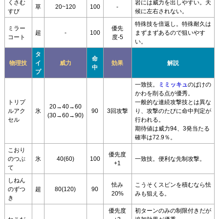
くさむ
岩には威力を出しやすい。天
草
20~120
100
-
すび
候に左右されない。
特殊技を倍返し。特殊耐久は
ミラー
優先
超
-
100
まずまずあるので狙いやす
コート
度-5
い。
タ
命
物理技
イ
威力
効果
解説
中
プ
一致技。
ミミッキュ
のばけの
かわを削る点が優秀。
トリプ
一般的な連続攻撃技とは異な
20→40→60
ルアク
氷
90
3回攻撃
り、攻撃のたびに命中判定が
(30→60→90)
セル
行われる。
期待値は威力94、3発当たる
確率は72.9％。
こおり
優先度
のつぶ
氷
40(60)
100
一致技。便利な先制攻撃。
+1
て
しねん
怯み
こうそくスピンを積むなら怯
のずつ
超
80(120)
90
20%
みも狙える。
き
優先度
初ターンのみの制限付きだが