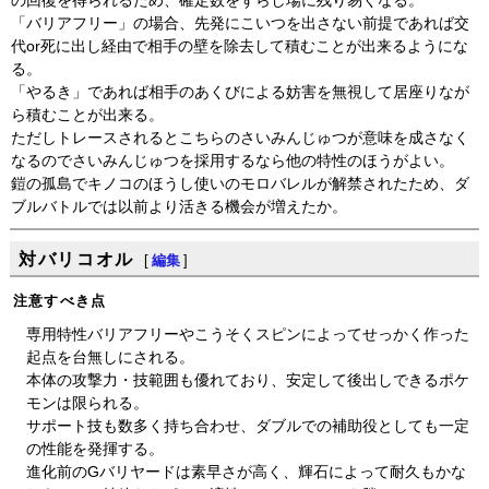
の回復を得られるため、確定数をずらし場に残り易くなる。
「バリアフリー」の場合、先発にこいつを出さない前提であれば交
代or死に出し経由で相手の壁を除去して積むことが出来るようにな
る。
「やるき」であれば相手のあくびによる妨害を無視して居座りなが
ら積むことが出来る。
ただしトレースされるとこちらのさいみんじゅつが意味を成さなく
なるのでさいみんじゅつを採用するなら他の特性のほうがよい。
鎧の孤島でキノコのほうし使いのモロバレルが解禁されたため、ダ
ブルバトルでは以前より活きる機会が増えたか。
対バリコオル
[
編集
]
注意すべき点
専用特性バリアフリーやこうそくスピンによってせっかく作った
起点を台無しにされる。
本体の攻撃力・技範囲も優れており、安定して後出しできるポケ
モンは限られる。
サポート技も数多く持ち合わせ、ダブルでの補助役としても一定
の性能を発揮する。
進化前のGバリヤードは素早さが高く、輝石によって耐久もかな