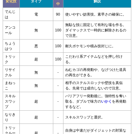
変化技
タイプ
解説
中
でんじ
電
90
使いやすい妨害技。素早さの確保に。
は
無駄な技に固定して有利な場を作る。
アンコ
無
100
ダイマックスで一時的に解除されるの
ール
で注意。
ちょう
悪
100
耐久ポケモンや積み技封じに。
はつ
トリッ
こだわり系アイテムなどを押し付け
超
100
ク
る。
リサイ
ねむカゴの再発動や、なげつけた道具
無
-
クル
の再生ができる。
まねっ
相手のステルスロックや壁技を真似
無
-
こ
る。先発では成功しないので注意。
スキル
バリアフリー発動後に。強特性を奪い
スワッ
超
-
取る、ダブルで味方の
いかく
を再発動
プ
するなど。
なりき
超
-
スキルスワップと選択。
り
トリッ
自身は中速だがダイジェットの対策な
クルー
超
-