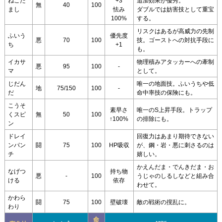
ねこだ
+3
追加効果が優秀。
無
40
100
まし
怯み
ダブルでは妨害技として重宝
100%
する。
リスクはあるが高威力の先制
ふいう
優先度
悪
70
100
技。ゴーストへの対抗手段に
ち
+1
も。
イカサ
物理積みアタッカーへの牽制
悪
95
100
-
マ
として。
じだん
唯一の地面技。ふいうちや低
地
75/150
100
-
だ
命中率技の保険にも。
こうそ
素早さ
唯一のS上昇手段。トラップ
くスピ
無
50
100
↑100%
の排除にも。
ン
ドレイ
回復力はあまり期待できない
ンパン
闘
75
100
HP吸収
が、鋼・岩・悪に刺さるのは
チ
嬉しい。
かえんだま・でんきだま・お
なげつ
持ち物
悪
-
100
うじゃのしるしなどと組み合
ける
依存
わせて。
かわら
闘
75
100
壁破壊
敵の戦術の撹乱に。
わり
命