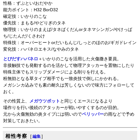
性格：ずぶとい/おだやか
能力ポイント：H32 BorD32
確定技：いかりのこな
優先技：まもる/やどりぎのタネ
物理技：いかりのまえば/タネばくだんorタネマシンガン/やけっぱ
ち/じたんだ/くさわけ
特殊技：オーバーヒートorだいもんじ/しっとのほのお/ギガドレイン
変化技：ハバネロエキス/なやみのタネ
とびだすハバネロ
＋いかりのこなを活用した火傷撒き要員。
非接触技でも発動するのを活かして物理アタッカーを置物にしたり
特殊主体でもスリップダメージによる削りを行える。
粉無効となる草タイプ相手でも一致炎技で倒しにかかれる。
メガシンカ込みでも素の耐久は芳しくないので味方にフォローして
おく。
その性質上、
メガウツボット
と同じくエースになるより
場作りを行い後続のアタッカーが戦いやすくするのが目的。
元から火傷無効の炎タイプには弱いので
ペリッパー
の雨などで予め
対策しておきたい。
相性考察
[
編集
]