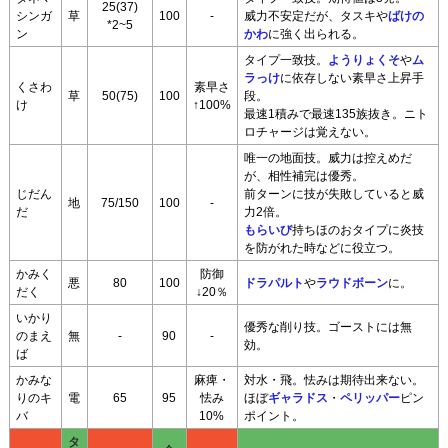
25(37)
シンガ
草
100
-
威力不安定だが、タスキや
ばけの
*2~5
ン
かわ
に強く出られる。
タイプ一致技。
ようりょくそ
や
ム
ラっけ
に依存しない素早さ上昇手
くさわ
素早さ
草
50(75)
100
段。
け
↑100%
最速1積みで最速135族抜き。ニト
ロチャージは覚えない。
唯一の地面技。威力は控えめだ
が、相性補完は優秀。
じだん
前ターンに技が失敗していると威
地
75/150
100
-
だ
力2倍。
もらいび
持ちほのおタイプに炎技
を防がれた時などに役立つ。
かみく
防御
悪
80
100
ドラパルト
や
ラウドボーン
に。
だく
↓20％
いかり
優秀な削り技。ゴーストには無
のまえ
無
-
90
-
効。
ば
かみな
麻痺・
対水・飛。怯みは期待出来ない。
りのキ
電
65
95
怯み
ほぼ
ギャラドス
・
ペリッパー
ピン
バ
10%
ポイント。
タ