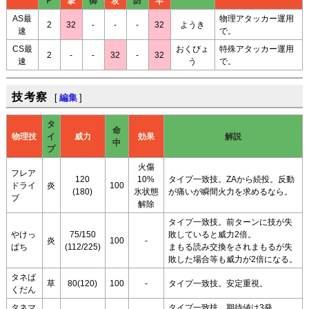
Ｐ
撃
御
攻
防
早
AS最
物理アタッカー運用
2
32
-
-
-
32
ようき
速
で。
CS最
おくびょ
特殊アタッカー運用
2
-
-
32
-
32
速
う
で。
技考察
[
編集
]
タ
命
物理技
イ
威力
効果
解説
中
プ
火傷
フレア
120
10%
タイプ一致技。ZAから続投。反動
ドライ
炎
100
(180)
氷状態
が痛いが瞬間火力を求めるなら。
ブ
解除
タイプ一致技。前ターンに技が失
やけっ
75/150
敗していると威力2倍。
炎
100
-
ぱち
(112/225)
まもる読み交換をされまもるが失
敗した場合等も威力が2倍になる。
タネば
草
80(120)
100
-
タイプ一致技。安定重視。
くだん
タネマ
タイプ一致技。期待値は3発。