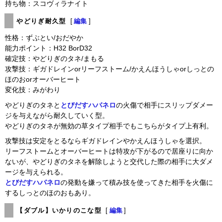
持ち物：スコヴィラナイト
やどりぎ耐久型
[
編集
]
性格：ずぶとい/おだやか
能力ポイント：H32 BorD32
確定技：やどりぎのタネ/まもる
攻撃技：ギガドレインorリーフストーム/かえんほうしゃorしっとの
ほのおorオーバーヒート
変化技：みがわり
やどりぎのタネと
とびだすハバネロ
の火傷で相手にスリップダメー
ジを与えながら耐久していく型。
やどりぎのタネが無効の草タイプ相手でもこちらがタイプ上有利。
攻撃技は安定をとるならギガドレインやかえんほうしゃを選択。
リーフストームとオーバーヒートは特攻が下がるので居座りに向か
ないが、やどりぎのタネを解除しようと交代した際の相手に大ダメ
ージを与えられる。
とびだすハバネロ
の発動を嫌って積み技を使ってきた相手を火傷に
するしっとのほのおもあり。
【ダブル】いかりのこな型
[
編集
]