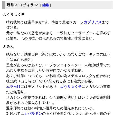
通常スコヴィラン
[
編集
]
ようりょくそ
晴れ状態では素早さが2倍。準速で最速スカーフ
ガブリアス
まで
抜ける。
元が中速なので恩恵が大きく、一致技もソーラービームを溜めず
に撃ち、ほのお技が強化されるので相性が非常に良い。
ふみん
眠らない。効果自体は悪くはないが、ねむりごな・キノコのほう
しは元から無効。
恩恵があるのはあくびループやフェイタルクローの追加効果での
ねむり事故を回避したい時程度でかなり受動的。
あくび対策についても、いわ弱点の為ステルスロックを使われた
後は繰り出し時にHPが1/4削られる点にも注意が必要。
ムラっけ
にはデメリットがあり、
ようりょくそ
はメガシンカ前提
だと無意味。
メガシンカ前提であれば、少々範囲が狭いとはいえ明確な役割対
象があるので優先されやすい。
通常形態では他の特性が優秀なため優先されにくいが、
対砂パでは
カバルドン
のあくびを無効化しつつ、岩・地・鋼の全