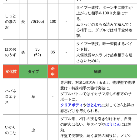
タイプ一致技。ターン中に能力が
上がった相手を100％火傷にす
しっと
る。
のほの
炎
70(105)
100
-
ムラっけのまもる読みで積んでく
お
る相手に。ダブルでは相手全体攻
撃。
タイプ一致技。唯一習得するバイ
ほのお
35
ンド技。
炎
85
-
のうず
(52)
火傷状態やムラっけ起点相手を逃
さないために。
命
変化技
タイプ
解説
中
専用技。対象1体のA↑↑＆B↓↓。物理型で物理
受け・特殊相手の強行突破に。
ハバネ
ダブルバトルではイカサマ持ちの相方のサ
ロエキ
草
-
ポートに。
ス
クリアボディ
や
はとむね
に対してはA上昇の
恩恵だけを与えられる。
ダブル用。相手の技を引き付けるが、自身
の耐久は低い。草タイプや
ぼうじん
には無
いかり
虫
-
効。
のこな
序盤で突撃後、続く展開の囮役に。メガシ