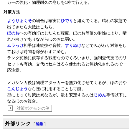
カーの強化・物理耐久の崩しを1枠で行える。
対策方法
ようりょくそ
の場合は確実に
ひでり
と組んでくる。晴れの状態で
出てきたら大抵はこちら。
ほのお
への有効打はじだんだ程度、ほのお等倍の耐性により、晴
れパ向けでありながらほのおに弱い。
ムラっけ
相手は連続技や音技、
すりぬけ
などでみがわり対策をし
ておけば時間を稼がれずに済む。
ランク変動に依存する戦術なのでくろいきり、強制交代技でのリ
セットも有効。交代はねをはるを使われると無効化されるので一
応注意。
メガシンカ後は物理アタッカーを無力化させてくるが、ほのおや
こんじょう
なら逆に利用することも可能。
型によって対策は異なるが、最も安定するのは
じめん
等倍以下に
なるほのお複合。
+
対策ポケモンの例
外部リンク
[
編集
]