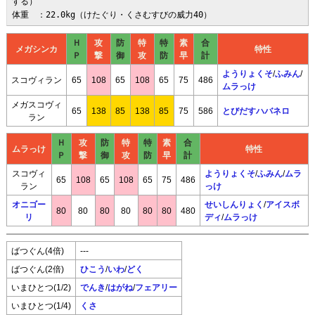
する）

体重　：22.0kg（けたぐり・くさむすびの威力40）
Ｈ
攻
防
特
特
素
合
メガシンカ
特性
Ｐ
撃
御
攻
防
早
計
ようりょくそ
/
ふみん
/
スコヴィラン
65
108
65
108
65
75
486
ムラっけ
メガスコヴィ
65
138
85
138
85
75
586
とびだすハバネロ
ラン
Ｈ
攻
防
特
特
素
合
ムラっけ
特性
Ｐ
撃
御
攻
防
早
計
スコヴィ
ようりょくそ
/
ふみん
/
ムラ
65
108
65
108
65
75
486
ラン
っけ
オニゴー
せいしんりょく
/
アイスボ
80
80
80
80
80
80
480
リ
ディ
/
ムラっけ
ばつぐん(4倍)
---
ばつぐん(2倍)
ひこう
/
いわ
/
どく
いまひとつ(1/2)
でんき
/
はがね
/
フェアリー
いまひとつ(1/4)
くさ