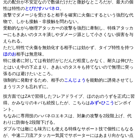
元の配分が不安定なので数値だけだと微妙なところだが、最大の個
性は特性の
とびだすハバネロ
。
攻撃でダメージを受けると相手を確実に火傷にするという強烈な代
物で、しかも接触・非接触を問わない。
受動的ながら物理アタッカーの攻撃を強烈に牽制し、特殊アタッカ
ーにもきあいのタスキ潰しやダメージ源として小さくない損害を与
えられる。
ただし特性で火傷を無効化する相手には効かず、タイプ特性を持つ
ほのお
相手は無意味。
特に後者に対しては有効打がじだんだ程度しかなく、耐久は伸びた
とはいえ中の下止まり。きあいのタスキも持てないので無理に突っ
張るのは避けたいところ。
強制的に発動するため、相手の
こんじょう
を能動的に誘発させてし
まうリスクも忘れずに。
技方面ではZAで習得したフレアドライブ、ほのおのうずを正式に習
得。かみなりのキバも続投したが、こちらは
みず
×
ひこう
ピンポイ
ント。
ちなみに専用技のハバネロエキスは、対象の攻撃を2段階上げ、代
わりに防御を2段階下げる。
ダブルでは敵にも味方にも使える特殊なサポート技で個性にもなる
が、中速二刀流アタッカー気質でサポーターにはあまり向かない点