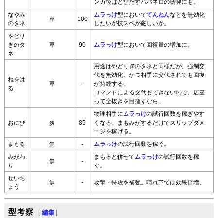
ンカ後はとびだすハバネロの誘発にも。
なやみ
ムラっけ
型において
てんねん
などを無効化
草
100
のタネ
したいが技スペが厳しいか。
やどり
ぎのタ
草
90
ムラっけ
型において回復量の増加に。
ネ
用途はやどりぎのタネと同様だが、強制交
代を無効化、かつ相手に交代されても回復
ねをは
草
-
が持続する。
る
コマンドによる交代もできないので、居座
って全抜きを目指すなら。
物理相手に
ムラっけ
の試行回数を稼ぎやす
おにび
炎
85
くなる。まもみがするだけでスリップダメ
ージを稼げる。
まもる
無
-
ムラっけ
の試行回数を稼ぐ。
みがわ
まもると併せて
ムラっけ
の試行回数を稼
無
-
り
ぐ。
せいち
無
-
攻撃・特攻を補強。晴れ下では効果倍増。
ょう
型考察
[
編集
]