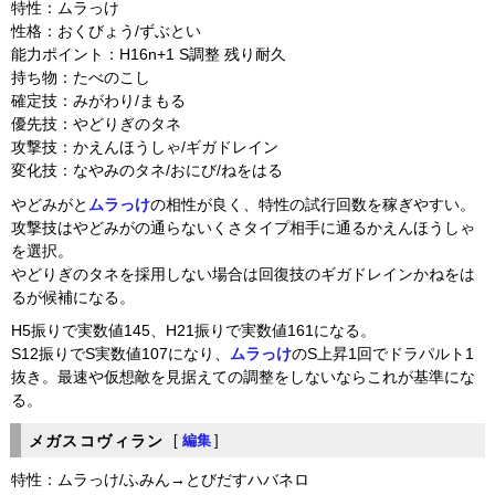
特性：ムラっけ
性格：おくびょう/ずぶとい
能力ポイント：H16n+1 S調整 残り耐久
持ち物：たべのこし
確定技：みがわり/まもる
優先技：やどりぎのタネ
攻撃技：かえんほうしゃ/ギガドレイン
変化技：なやみのタネ/おにび/ねをはる
やどみがと
ムラっけ
の相性が良く、特性の試行回数を稼ぎやすい。
攻撃技はやどみがの通らないくさタイプ相手に通るかえんほうしゃ
を選択。
やどりぎのタネを採用しない場合は回復技のギガドレインかねをは
るが候補になる。
H5振りで実数値145、H21振りで実数値161になる。
S12振りでS実数値107になり、
ムラっけ
のS上昇1回でドラパルト1
抜き。最速や仮想敵を見据えての調整をしないならこれが基準にな
る。
メガスコヴィラン
[
編集
]
特性：ムラっけ/ふみん→とびだすハバネロ