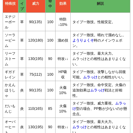
命
特殊技
イ
威力
効果
解説
中
プ
エナジ
特防
ーボー
草
90(135)
100
タイプ一致技。性能安定。
↓10%
ル
ソーラ
タイプ一致技。晴れで溜めなし。
ービー
草
120(180)
100
溜め技
ようりょくそ
時のメインウェポ
ム
ン。
リーフ
タイプ一致技。最大火力。
ストー
草
130(195)
90
特攻↓↓
ムラっけとの相性はあまりよくな
ム
い。
ギガド
HP吸
タイプ一致技。攻撃しながら回復
草
75(112)
100
レイン
収
可能。
ムラっけ
との相性がいい。
かえん
タイプ一致技。命中安定。火傷の
火傷
ほうし
炎
90(135)
100
追加効果は
ムラっけ
戦法と好相
10%
ゃ
性。
タイプ一致技。威力重視。
ムラっ
だいも
火傷
炎
110(165)
85
け
型の場合、PP数が少ないのが懸
んじ
10%
念点。
オーバ
タイプ一致技。最大火力。
ーヒー
炎
130(195)
90
特攻↓↓
ムラっけ
との相性はあまりよくな
ト
い。