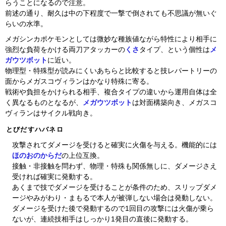
らうことになるので注意。
前述の通り、耐久は中の下程度で一撃で倒されても不思議が無いぐ
らいの水準。
メガシンカポケモンとしては微妙な種族値ながら特性により相手に
強烈な負荷をかける両刀アタッカーの
くさ
タイプ、という個性は
メ
ガウツボット
に近い。
物理型・特殊型が読みにくいあちらと比較すると技レパートリーの
面からメガスコヴィランはかなり特殊に寄る。
戦術や負担をかけられる相手、複合タイプの違いから運用自体は全
く異なるものとなるが、
メガウツボット
は対面構築向き、メガスコ
ヴィランはサイクル戦向き。
とびだすハバネロ
攻撃されてダメージを受けると確実に火傷を与える。機能的には
ほのおのからだ
の上位互換。
接触・非接触を問わず、物理・特殊も関係無しに、ダメージさえ
受ければ確実に発動する。
あくまで技でダメージを受けることが条件のため、スリップダメ
ージやみがわり・まもるで本人が被弾しない場合は発動しない。
ダメージを受けた後で発動するので1回目の攻撃には火傷が乗ら
ないが、連続技相手はしっかり1発目の直後に発動する。