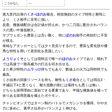
こうかなし
---
第九世代出身の
くさ
×
ほのお
複合。粉技無効のタイプ特性と耐性に
より、くさ相手に非常に強い。
反面、種族値配分は合計値が控えめ、かつ二刀流に配分されバラン
スの悪い中速低耐久。
サブウェポンも豊富とは言い難く、特に
ほのお
相手の有効打に不安
が残る。
単純なアタッカーとしては少々見劣りするので、豊富な変化技や優
秀な特性を用いて差別化を意識したい。
ようりょくそ
としては現時点で唯一の
ほのお
タイプであり、晴れ下
では高速で一致高威力の打点を叩き出せる。
また希少特性の
ムラっけ
持ちでもあり、数値上の火力は同特性でも
最高。
くさ由来の回復リソースを持ち、耐性も
くさ
複合としては弱点3・
半減以下4と悪くなく、耐久指数の割には場持ちも悪くは無い。
どちらも採用理由に直結できる要素であり、半端な種族値を補って
余りある採用意義を備えたポケモン。
チャンピオンズではターン制のバトルでメガシンカを獲得。やや火
力に多めに、素早さ以外がバランスよく伸びる。