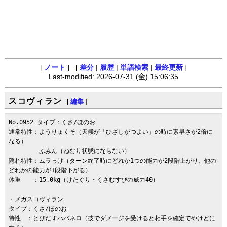
[
ノート
] [
差分
|
履歴
|
単語検索
|
最終更新
]
Last-modified: 2026-07-31 (金) 15:06:35
スコヴィラン
[
編集
]
No.0952 タイプ：くさ/ほのお

通常特性：ようりょくそ（天候が「ひざしがつよい」の時に素早さが2倍に
なる）

　　　　　ふみん（ねむり状態にならない）

隠れ特性：ムラっけ（ターン終了時にどれか1つの能力が2段階上がり、他の
どれかの能力が1段階下がる）

体重　　：15.0kg（けたぐり・くさむすびの威力40）

・メガスコヴィラン

タイプ：くさ/ほのお

特性　：とびだすハバネロ（技でダメージを受けると相手を確定でやけどに