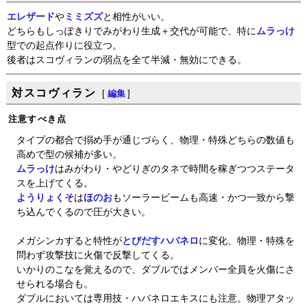
エレザード
や
ミミズズ
と相性がいい。
どちらもしっぽきりでみがわり生成＋交代が可能で、特に
ムラっけ
型での起点作りに役立つ。
後者はスコヴィランの弱点を全て半減・無効にできる。
対スコヴィラン
[
編集
]
注意すべき点
タイプの都合で搦め手が通じづらく、物理・特殊どちらの数値も
高めで型の候補が多い。
ムラっけ
はみがわり・やどりぎのタネで時間を稼ぎつつステータ
スを上げてくる。
ようりょくそ
は
ほのお
もソーラービームも高速・かつ一致から撃
ち込んでくるので圧が大きい。
メガシンカすると特性が
とびだすハバネロ
に変化、物理・特殊を
問わず攻撃技に火傷で反撃してくる。
いかりのこなを覚えるので、ダブルではメンバー全員を火傷にさ
せられる場合も。
ダブルにおいては専用技・ハバネロエキスにも注意。物理アタッ