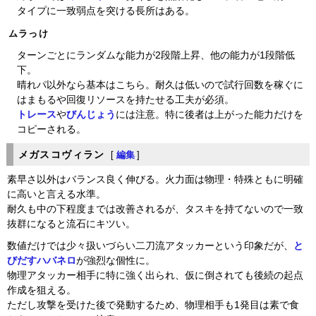
タイプに一致弱点を突ける長所はある。
ムラっけ
ターンごとにランダムな能力が2段階上昇、他の能力が1段階低
下。
晴れパ以外なら基本はこちら。耐久は低いので試行回数を稼ぐに
はまもるや回復リソースを持たせる工夫が必須。
トレース
や
びんじょう
には注意。特に後者は上がった能力だけを
コピーされる。
メガスコヴィラン
[
編集
]
素早さ以外はバランス良く伸びる。火力面は物理・特殊ともに明確
に高いと言える水準。
耐久も中の下程度までは改善されるが、タスキを持てないので一致
抜群になると流石にキツい。
数値だけでは少々扱いづらい二刀流アタッカーという印象だが、
と
びだすハバネロ
が強烈な個性に。
物理アタッカー相手に特に強く出られ、仮に倒されても後続の起点
作成を狙える。
ただし攻撃を受けた後で発動するため、物理相手も1発目は素で食