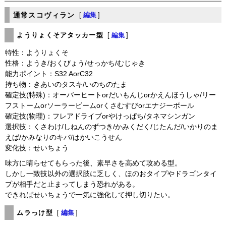
通常スコヴィラン
[
編集
]
ようりょくそアタッカー型
[
編集
]
特性：ようりょくそ
性格：ようき/おくびょう/せっかち/むじゃき
能力ポイント：S32 AorC32
持ち物：きあいのタスキ/いのちのたま
確定技(特殊)：オーバーヒートorだいもんじorかえんほうしゃ/リー
フストームorソーラービームorくさむすびorエナジーボール
確定技(物理)：フレアドライブorやけっぱち/タネマシンガン
選択技：くさわけ/しねんのずつき/かみくだく/じたんだ/いかりのま
えば/かみなりのキバ/はかいこうせん
変化技：せいちょう
味方に晴らせてもらった後、素早さを高めて攻める型。
しかし一致技以外の選択肢に乏しく、ほのおタイプやドラゴンタイ
プが相手だと止まってしまう恐れがある。
できればせいちょうで一気に強化して押し切りたい。
ムラっけ型
[
編集
]