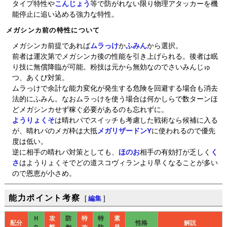
タイプ特性や
こんじょう
等で防がれない限り物理アタッカーを機
能停止に追い込める強力な特性。
メガシンカ前の特性について
メガシンカ前提であれば
ムラっけ
か
ふみん
から選択。
前者は運次第でメガシンカ後の性能を引き上げられる。後者は眠
り技に無償降臨が可能。粉技は元から無効なのでさいみんじゅ
つ、あくび対策。
ムラっけで余計な能力変化が発生する危険を回避する場合も消去
法的にふみん。なおムラっけを使う場合は何かしらで数ターンほ
どメガシンカせず稼ぐ必要があるのも忘れずに。
ようりょくそ
は晴れパでスイッチも考慮した戦術なら候補に入る
が、晴れパのメガ枠は大抵
メガリザードンY
に使われるので優先
度は低い。
逆に相手の晴れパ対策としても、
ほのお
相手の有効打が乏しく
く
さ
はようりょくそでどの道スコヴィランより早くなることが多い
ので恩恵が小さめ。
能力ポイント考察
[
編集
]
Ｈ
攻
防
特
特
素
配分
性格
解説