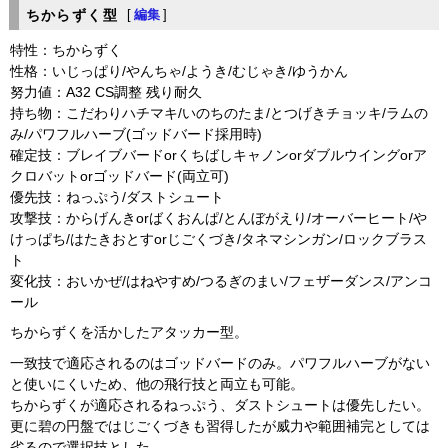
ちからずく型
[
編集
]
特性：ちからずく
性格：いじっぱり/やんちゃ/ようき/むじゃき/ゆうかん
努力値：A32 CS調整 残り耐久
持ち物：こだわりハチマキ/いのちのたま/とつげきチョッキ/ラムの
み/パワフルハーブ(ゴッドバード採用時)
確定技：ブレイブバードorくちばしキャノンorダブルウイングorア
クロバットorゴッドバード(両立可)
優先技：ねっぷう/ダストシュート
攻撃技：からげんきorばくおんぱ/とんぼがえり/オーバーヒート/や
けっぱち/はたきおとすorじごくづき/タネマシンガン/ロックブラス
ト
変化技：おいかぜ/はねやすめ/つるぎのまい/フェザーダンス/アンコ
ール
ちからずくを活かしたアタッカー型。
一致技で適応されるのはゴッドバードのみ。パワフルハーブがない
と使いにくいため、他の飛行技と両立も可能。
ちからずくが適応されるねっぷう、ダストシュートは優先したい。
更に碧の円盤ではじごくづきも習得したが威力や範囲補完としては
劣るので選択技とした。