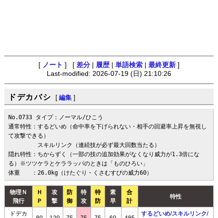
[
ノート
] [
差分
|
履歴
|
単語検索
|
最終更新
]
Last-modified: 2026-07-19 (日) 21:10:26
ドデカバシ
[
編集
]
No.0733 タイプ：ノーマル/ひこう

通常特性：するどいめ（命中率を下げられない・相手の回避率上昇を無視し
て攻撃できる）

　　　　　スキルリンク（連続技が必ず最大回数当たる）

隠れ特性：ちからずく（一部の技の追加効果がなくなり威力が1.3倍にな
る）※ツツケラとケララッパのときは「ものひろい」

体重　　：26.0kg（けたぐり・くさむすびの威力60）
物理Ｎ
Ｈ
攻
防
特
特
素
合
特性
飛行
Ｐ
撃
御
攻
防
早
計
ドデカ
するどいめ
/
スキルリンク
/
80
120
75
75
75
60
485