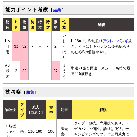
能力ポイント考察
[
編集
]
配
Ｈ
攻
防
特
特
素
性
解説
分
Ｐ
撃
御
攻
防
早
格
い
HA
じ
H:16n-1、S:無振り
アシレ
・
バンギ
抜
汎
32
32
-
-
-
2
っ
き。くちばしキャノンは優先度あり
用
ぱ
のためSの価値やや↓。
り
AS
よ
準速71族と同速。スカーフ所持で最
最
2
32
-
-
-
32
う
速115族抜き。
速
き
技考察
[
編集
]
タ
威力
命
物理技
イ
効果
解説
[力尽く]
中
プ
タイプ一致技。専用技であり、ド
くちば
優先
デカバシの個性。詳細は後述。チ
しキャ
飛
120(180)
100
度-3
ャンピオンズでブレバと同威力に