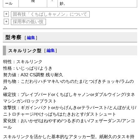
飛
-
ール
妙。
+
固有技「くちばしキャノン」について
+
採用率の低い技
型考察
[
編集
]
スキルリンク型
[
編集
]
特性：スキルリンク
性格：いじっぱり/ようき
努力値：A32 CS調整 残り耐久
持ち物：こだわりハチマキ/いのちのたま/とつげきチョッキ/ラムの
み
確定技：ブレイブバードorくちばしキャノンorダブルウイング/タネ
マシンガン/ロックブラスト
攻撃技：ギガインパクトorからげんきorテラバースト/とんぼがえり/
ニトロチャージ/やけっぱち/はたきおとす/ダストシュート
変化技：おいかぜ/はねやすめ/つるぎのまい/フェザーダンス/アンコ
ール
スキルリンクを活かした基本的なアタッカー型。紙耐久のタスキ持