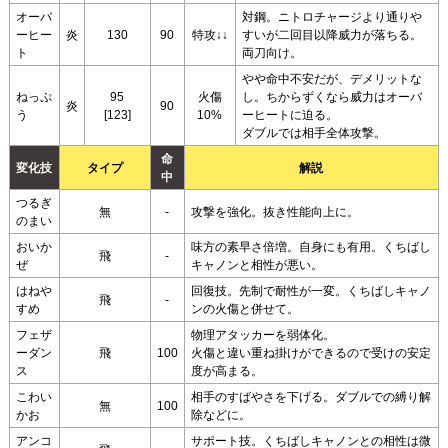
オーバ
対鋼。ニトロチャージより通りや
ーヒー
炎
130
90
特攻↓↓
すいが二回目以降威力が落ちる。
ト
両刀向け。
やや命中不安だが、デメリットな
ねっぷ
95
火傷
し。ちからずくなら威力はオーバ
炎
90
う
[123]
10%
ーヒートに迫る。
ダブルでは相手全体攻撃。
命
変化技
タイプ
解説
中
つるぎ
無
-
攻撃を強化。抜き性能向上に。
のまい
おいか
味方の素早さ倍増。自身にも有用。くちばし
飛
-
ぜ
キャノンと相性が悪い。
はねや
回復技。先制で耐性が一変。くちばしキャノ
飛
-
すめ
ンの火傷と併せて。
フェザ
物理アタッカーを弱体化。
ーダン
飛
100
火傷と違い重ね掛けができるので受けの安定
ス
度が高まる。
こわい
相手のすばやさを下げる。ダブルでの縛り解
無
100
かお
除などに。
アンコ
サポート技。くちばしキャノンとの相性は微