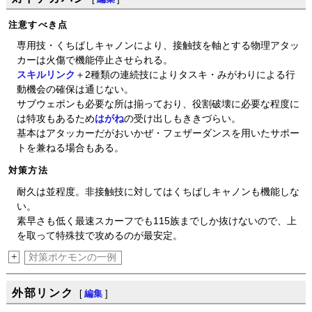
注意すべき点
専用技・くちばしキャノンにより、接触技を軸とする物理アタッ
カーは火傷で機能停止させられる。
スキルリンク
＋2種類の連続技によりタスキ・みがわりによる行
動機会の確保は通じない。
サブウェポンも必要な所は揃っており、役割破壊に必要な程度に
は特攻もあるため
はがね
の受け出しもききづらい。
基本はアタッカーだがおいかぜ・フェザーダンスを用いたサポー
トを兼ねる場合もある。
対策方法
耐久は並程度。非接触技に対してはくちばしキャノンも機能しな
い。
素早さも低く最速スカーフでも115族までしか抜けないので、上
を取って特殊技で攻めるのが最安定。
+
対策ポケモンの一例
外部リンク
[
編集
]