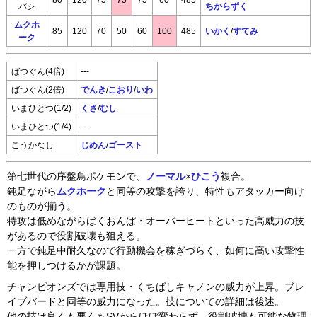
バシ
ちからずく
ムクホ
85
120
70
50
60
100
485
いかく
/
すてみ
ーク
ばつぐん(4倍)
---
ばつぐん(2倍)
でんき
/
こおり
/
いわ
いまひとつ(1/2)
くさ
/
むし
いまひとつ(1/4)
---
こうかなし
じめん
/
ゴースト
第七世代の序盤鳥ポケモンで、
ノーマル
×
ひこう
複合。
鈍足ながら
ムクホーク
と同等の攻撃を誇り、特性もアタッカー向け
のものが揃う。
特攻は低めながらばくおんぱ・オーバーヒートといった高威力の技
があるので役割破壊も狙える。
一方で鈍足中耐久なので行動機会を稼ぎづらく、如何に高い攻撃性
能を押しつけるかが課題。
チャンピオンズでは専用技・くちばしキャノンの威力が上昇。ブレ
イブバードと同等の威力になった。技についての詳細は後述。
他の技は良くも悪くもSVからほぼ変わらず、役割破壊も可能な物理