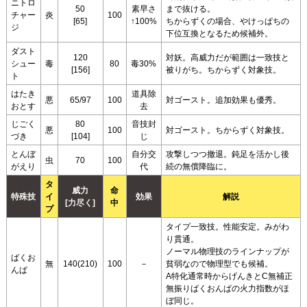
ニトロ
50
素早さ
まで抜ける。
チャー
炎
100
[65]
↑100%
ちからずくの場合、やけっぱちの
ジ
下位互換となるため候補外。
ダスト
120
対妖。高威力だが範囲は一致技と
シュー
毒
80
毒30%
[156]
被りがち。ちからずく対象技。
ト
はたき
道具除
悪
65/97
100
対ゴースト。追加効果も優秀。
おとす
去
じごく
80
音技封
悪
100
対ゴースト。ちからずく対象技。
づき
[104]
じ
とんぼ
自分交
攻撃しつつ撤退。鈍足を活かし後
虫
70
100
がえり
代
続の無償降臨に。
タ
威力
命
特殊技
イ
効果
解説
[力尽く]
中
プ
タイプ一致技。性能安定。みがわ
り貫通。
ノーマル物理技のラインナップが
ばくお
無
140(210)
100
－
貧弱なので物理型でも候補。
んぱ
A特化通常時からげんきとC無補正
無振りばくおんぱの火力指数がほ
ぼ同じ。