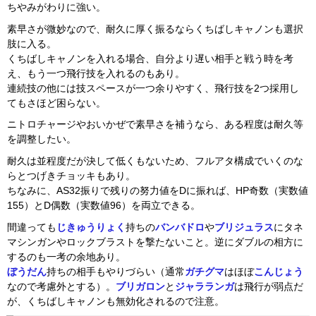
ちやみがわりに強い。
素早さが微妙なので、耐久に厚く振るならくちばしキャノンも選択
肢に入る。
くちばしキャノンを入れる場合、自分より遅い相手と戦う時を考
え、もう一つ飛行技を入れるのもあり。
連続技の他には技スペースが一つ余りやすく、飛行技を2つ採用し
てもさほど困らない。
ニトロチャージやおいかぜで素早さを補うなら、ある程度は耐久等
を調整したい。
耐久は並程度だが決して低くもないため、フルアタ構成でいくのな
らとつげきチョッキもあり。
ちなみに、AS32振りで残りの努力値をDに振れば、HP奇数（実数値
155）とD偶数（実数値96）を両立できる。
間違っても
じきゅうりょく
持ちの
バンバドロ
や
ブリジュラス
にタネ
マシンガンやロックブラストを撃たないこと。逆にダブルの相方に
するのも一考の余地あり。
ぼうだん
持ちの相手もやりづらい（通常
ガチグマ
はほぼ
こんじょう
なので考慮外とする）。
ブリガロン
と
ジャラランガ
は飛行が弱点だ
が、くちばしキャノンも無効化されるので注意。