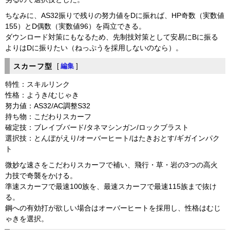
ちなみに、AS32振りで残りの努力値をDに振れば、HP奇数（実数値
155）とD偶数（実数値96）を両立できる。
ダウンロード対策にもなるため、先制技対策として安易にBに振る
よりはDに振りたい（ねっぷうを採用しないのなら）。
スカーフ型
[
編集
]
特性：スキルリンク
性格：ようき/むじゃき
努力値：AS32/AC調整S32
持ち物：こだわりスカーフ
確定技：ブレイブバード/タネマシンガン/ロックブラスト
選択技：とんぼがえり/オーバーヒート/はたきおとす/ギガインパク
ト
微妙な速さをこだわりスカーフで補い、飛行・草・岩の3つの高火
力技で奇襲をかける。
準速スカーフで最速100族を、最速スカーフで最速115族まで抜け
る。
鋼への有効打が欲しい場合はオーバーヒートを採用し、性格はむじ
ゃきを選択。