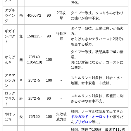
ノン
強化。
ダブル
2回攻
タイプ一致技。タスキやみがわり
ウイン
飛
40(60)*2
90
撃
に強いが命中不安。
グ
タイプ一致技。反動は痛いが高火
ギガイ
行動不
力。
ンパク
無
150(225)
90
可
からげんきやテラバースト2発分に
ト
相当する威力。
タイプ一致技。状態異常で威力倍
からげ
70/140
増。
無
100
-
んき
(105/210)
おにび対策になるが、ゴーストに
は無効。
タネマ
スキルリンク対象技。対岩・水・
シンガ
草
25*2~5
100
－
地面。命中安定・非接触。
ン
ロック
スキルリンク対象技。広範囲に刺
ブラス
岩
25*2~5
90
－
さるがやや命中不安。
ト
対鋼。ノーマル技読みで出てきた
やけっ
失敗後
炎
75/150
100
ギルガルド
・
オーロット
やぼうだ
ぱち
威力倍
ん
ブリガロン
等に。
対鋼。準速で100族、最速で115族