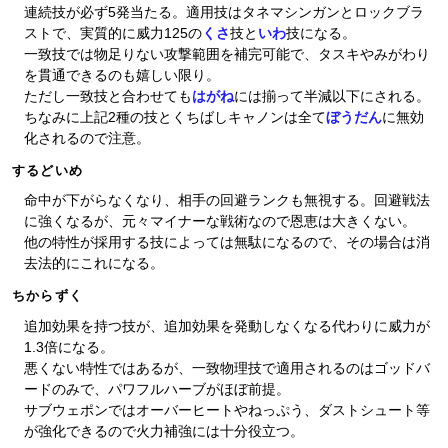
連続技が必ず5発当たる。適用技はタネマシンガンとロックブラ
ストで、実質的に威力125の
くさ
技と
いわ
技になる。
一致技では物足りない攻撃範囲を補完可能で、タスキやみがわり
を貫通できるのも嬉しい限り。
ただし一致技と合わせても
はがね
には揃って半減以下にされる。
ちなみに上記2種の技とくちばしキャノンは全て
ぼうだん
に無効
化されるので注意。
するどいめ
命中が下がらなくなり、相手の回避ランクも無視する。回避戦法
に強くなるが、元々マイナーな戦術なので恩恵は大きくない。
他の特性が採用する技によっては無駄になるので、その場合は消
去法的にこれになる。
ちからずく
追加効果を持つ技が、追加効果を発動しなくなる代わりに威力が
1.3倍になる。
悪くない特性ではあるが、一致物理技で適用されるのはゴッドバ
ードのみで、パワフルハーブがほぼ前提。
サブウェポンではオーバーヒートやねっぷう、ダストシュート等
が強化できるので火力補強には十分役立つ。