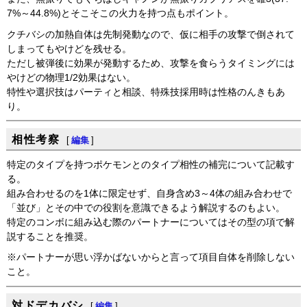
7%～44.8%)とそこそこの火力を持つ点もポイント。
クチバシの加熱自体は先制発動なので、仮に相手の攻撃で倒されて
しまってもやけどを残せる。
ただし被弾後に効果が発動するため、攻撃を食らうタイミングには
やけどの物理1/2効果はない。
特性や選択技はパーティと相談、特殊技採用時は性格のんきもあ
り。
相性考察
[
編集
]
特定のタイプを持つポケモンとのタイプ相性の補完について記載す
る。
組み合わせるのを1体に限定せず、自身含め3～4体の組み合わせで
「並び」とその中での役割を意識できるよう解説するのもよい。
特定のコンボに組み込む際のパートナーについてはその型の項で解
説することを推奨。
※パートナーが思い浮かばないからと言って項目自体を削除しない
こと。
対ドデカバシ
[
編集
]