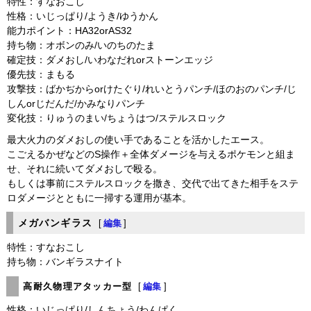
特性：すなおこし
性格：いじっぱり/ようき/ゆうかん
能力ポイント：HA32orAS32
持ち物：オボンのみ/いのちのたま
確定技：ダメおし/いわなだれorストーンエッジ
優先技：まもる
攻撃技：ばかぢからorけたぐり/れいとうパンチ/ほのおのパンチ/じ
しんorじだんだ/かみなりパンチ
変化技：りゅうのまい/ちょうはつ/ステルスロック
最大火力のダメおしの使い手であることを活かしたエース。
こごえるかぜなどのS操作＋全体ダメージを与えるポケモンと組ま
せ、それに続いてダメおしで殴る。
もしくは事前にステルスロックを撒き、交代で出てきた相手をステ
ロダメージとともに一掃する運用が基本。
メガバンギラス
[
編集
]
特性：すなおこし
持ち物：バンギラスナイト
高耐久物理アタッカー型
[
編集
]
性格：いじっぱり/しんちょう/わんぱく