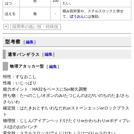
悪
100
はつ
たい。
積み技対策や、ステルスロックと併せ
ほえる
無
-
て。
ぼうおん
には無効。
+
採用率の低い技・特殊技
型考察
[
編集
]
通常バンギラス
[
編集
]
物理アタッカー型
[
編集
]
特性：すなおこし
性格：いじっぱり
能力ポイント：HA32をベースにSor耐久調整
持ち物：たべのこし/オボンのみ/たつじんのおび/いのちのたま/さら
さらいわ
確定技：はたきおとす/いわなだれorストーンエッジorロックブラス
ト
物理技：じしん/アイアンヘッド/けたぐりorかわらわりorボディプレ
ス/ほのおのパンチ
変化技：ステルスロック/でんじは/ちょうはつ/りゅうのまい