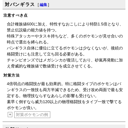
対バンギラス
[
編集
]
注意すべき点
合計種族値600に加え、特性すなおこしにより特防1.5倍となり、
禁止伝説級の能力値を持つ。
特殊アタッカーやタスキ持ちなど、多くのポケモンが見せ合いの
時点で選出を縛られる。
バンギラス自体に優位に立てるポケモンは少なくないが、後続の
格闘受けにも注意して立ち回る必要がある。
チャンピオンズではメガシンカが復活しており、砂嵐再発動に加
え脅威的な種族値で数値受けを成立させてくる。
対策方法
4倍弱点の格闘技が最も効果的。特に格闘タイプのポケモンはバ
ンギラスの一致技も両方半減できるため、受け攻め両面で最も安
定する。物理技ならすなあらしの影響も受けない。
素早く倒すなら威力120以上の物理格闘技をタイプ一致で撃てる
ポケモンが良い。
+
対策ポケモンの例