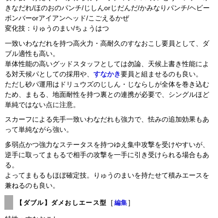
きなだれ/ほのおのパンチ/じしんorじだんだ/かみなりパンチ/ヘビー
ボンバーorアイアンヘッド/こごえるかぜ
変化技：りゅうのまい/ちょうはつ
一致いわなだれを持つ高火力・高耐久のすなおこし要員として、ダ
ブル適性も高い。
単体性能の高いグッドスタッフとしては勿論、天候上書き性能によ
る対天候パとしての採用や、
すなかき
要員と組ませるのも良い。
ただし砂パ運用はドリュウズのじしん・じならしが全体を巻き込む
ため、まもる、地面耐性を持つ裏との連携が必要で、シングルほど
単純ではない点に注意。
スカーフによる先手一致いわなだれも強力で、怯みの追加効果もあ
って単純ながら強い。
多弱点かつ強力なステータスを持つゆえ集中攻撃を受けやすいが、
逆手に取ってまもるで相手の攻撃を一手に引き受けられる場合もあ
る。
よってまもるもほぼ確定技。りゅうのまいを持たせて積みエースを
兼ねるのも良い。
【ダブル】ダメおしエース型
[
編集
]