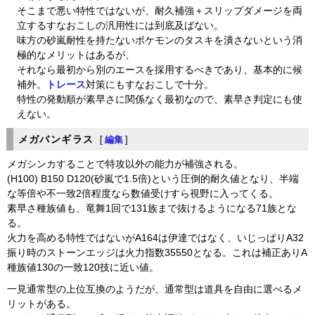
そこまで悪い特性ではないが、耐久補強＋スリップダメージを両
立するすなおこしの汎用性には到底及ばない。
味方の砂嵐耐性を持たないポケモンのタスキを潰さないという消
極的なメリットはあるが、
それなら最初から別のエースを採用するべきであり、基本的に候
補外。
トレース
対策にもすなおこしで十分。
特性の発動順が素早さに関係なく最初なので、素早さ判定にも使
えない。
メガバンギラス
[
編集
]
メガシンカすることで特攻以外の能力が補強される。
(H100) B150 D120(砂嵐で1.5倍)という圧倒的耐久値となり、半端
な等倍や不一致2倍程度なら数値受けすら視野に入ってくる。
素早さ種族値も、竜舞1回で131族まで抜けるようになる71族とな
る。
火力を高める特性ではないがA164は伊達ではなく、いじっぱりA32
振り時のストーンエッジは火力指数35550となる。これは補正ありA
種族値130の一致120技に近い値。
一見通常型の上位互換のようだが、通常型は道具を自由に選べるメ
リットがある。