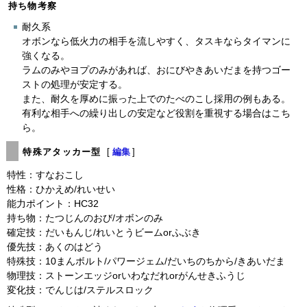
持ち物考察
耐久系
オボンなら低火力の相手を流しやすく、タスキならタイマンに
強くなる。
ラムのみやヨプのみがあれば、おにびやきあいだまを持つゴー
ストの処理が安定する。
また、耐久を厚めに振った上でのたべのこし採用の例もある。
有利な相手への繰り出しの安定など役割を重視する場合はこち
ら。
特殊アタッカー型
[
編集
]
特性：すなおこし
性格：ひかえめ/れいせい
能力ポイント：HC32
持ち物：たつじんのおび/オボンのみ
確定技：だいもんじ/れいとうビームorふぶき
優先技：あくのはどう
特殊技：10まんボルト/パワージェム/だいちのちから/きあいだま
物理技：ストーンエッジorいわなだれorがんせきふうじ
変化技：でんじは/ステルスロック