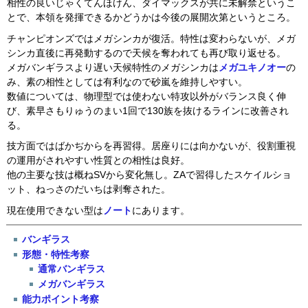
相性の良いじゃくてんほけん、ダイマックスが共に未解禁というこ
とで、本領を発揮できるかどうかは今後の展開次第というところ。
チャンピオンズではメガシンカが復活。特性は変わらないが、メガ
シンカ直後に再発動するので天候を奪われても再び取り返せる。
メガバンギラスより遅い天候特性のメガシンカは
メガユキノオー
の
み、素の相性としては有利なので砂嵐を維持しやすい。
数値については、物理型では使わない特攻以外がバランス良く伸
び、素早さもりゅうのまい1回で130族を抜けるラインに改善され
る。
技方面ではばかぢからを再習得。居座りには向かないが、役割重視
の運用がされやすい性質との相性は良好。
他の主要な技は概ねSVから変化無し。ZAで習得したスケイルショ
ット、ねっさのだいちは剥奪された。
現在使用できない型は
ノート
にあります。
バンギラス
形態・特性考察
通常バンギラス
メガバンギラス
能力ポイント考察