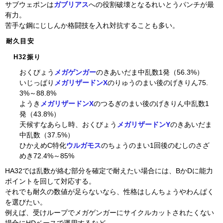
サブウェポンは
ガブリアス
への役割破壊となるれいとうパンチが最
有力。
苦手な鋼にじしんか格闘技を入れ対抗することも多い。
耐久目安
H32振り
おくびょう
メガゲンガー
のきあいだま中乱数1発（56.3%）
いじっぱり
メガリザードンX
のりゅうのまい後のげきりん75.
3%～88.8%
ようき
メガリザードンX
のつるぎのまい後のげきりん中乱数1
発（43.8%）
天候すなあらし時、おくびょう
メガリザードンY
のきあいだま
中乱数（37.5%）
ひかえめC特化
ウルガモス
のちょうのまい1回後のむしのさざ
めき72.4%～85%
HA32では乱数が絡む部分を確定で耐えたい場合には、BかDに能力
ポイントを回して対応する。
それでも耐久の数値が足らないなら、性格はしんちょうやわんぱく
を選びたい。
例えば、受けループでメガゲンガーにサイクルカットされたくない