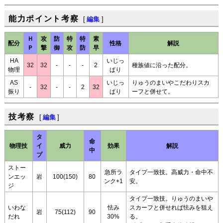
能力ポイント考察
[
編集
]
Ｈ
攻
防
特
特
素
配分
性格
解説
Ｐ
撃
御
攻
防
早
HA
いじっ
32
32
-
-
-
2
種族値に沿った配分。
物理
ぱり
AS
いじっ
りゅうのまいやこだわりスカ
-
32
-
-
2
32
振り
ぱり
ーフと併せて。
技考察
[
編集
]
タ
命
物理技
イ
威力
効果
解説
中
プ
ストー
急所ラ
タイプ一致技。高威力・命中不
ンエッ
岩
100(150)
80
ンク+1
安。
ジ
タイプ一致技。りゅうのまいや
いわな
怯み
スカーフと併せれば怯みを狙え
岩
75(112)
90
だれ
30%
る。