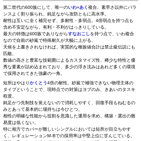
第二世代の600族にして、唯一の
いわ
×
あく
複合。素早さ以外にバラ
ンスよく割り振られ、鈍足ながら攻防ともに高水準。
耐性は互いに全く補完せず、多耐性・多弱点。4倍弱点を持つ点も
含め不安定ながら、有利・不利がはっきりしている。
最大の特徴は600族でありながら
すなおこし
を持つ点で、いわ複合
なので自前の砂嵐で特殊耐久が大幅に上がる。
天候を上書きされなければ、実質的な種族値合計は禁止級伝説にも
匹敵。
数値の高さと豊富な技範囲によるカスタマイズ性、稀少な特性と優
秀な要素が詰め込まれており、多少の浮き沈みはあれど多くの環境
で採用されてきた強豪の一角。
短所はやはり
かくとう
4倍の耐性。砂嵐で補強できない物理主体の
タイプということで、現時点での対策はヨプのみ、きあいのタスキ
程度。
鈍足かつ先制技を覚えないので消耗しやすく、回復手段もねむるの
みとあって基本的に場持ちは今ひとつ。
相性の明確な性能から役割を意識した運用を求め、構築・選出の難
易度は低くない。
特に相方でカバーが難しいシングルにおいては短所が目立ちやす
く、レギュレーションM-Bでの採用率は中堅上位に甘んじている。