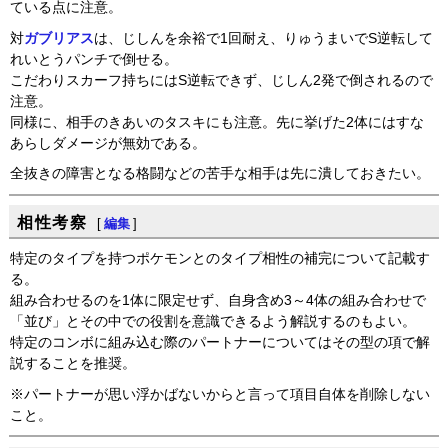
ている点に注意。
対
ガブリアス
は、じしんを余裕で1回耐え、りゅうまいでS逆転して
れいとうパンチで倒せる。
こだわりスカーフ持ちにはS逆転できず、じしん2発で倒されるので
注意。
同様に、相手のきあいのタスキにも注意。先に挙げた2体にはすな
あらしダメージが無効である。
全抜きの障害となる格闘などの苦手な相手は先に潰しておきたい。
相性考察
[
編集
]
特定のタイプを持つポケモンとのタイプ相性の補完について記載す
る。
組み合わせるのを1体に限定せず、自身含め3～4体の組み合わせで
「並び」とその中での役割を意識できるよう解説するのもよい。
特定のコンボに組み込む際のパートナーについてはその型の項で解
説することを推奨。
※パートナーが思い浮かばないからと言って項目自体を削除しない
こと。