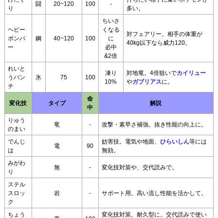
闘
20~120
100
-
り
多い。
ちいさ
ヘビー
くなる
対フェアリー。相手の体重が
ボンバ
鋼
40~120
100
に
40kg以下なら威力120。
ー
必中
&2倍
れいと
凍り
対地竜。4倍狙いで
カイリュー
うパン
氷
75
100
10%
や
ガブリアス
に。
チ
命
変化技
タイプ
解説
中
りゅう
竜
-
攻撃・素早さ補強。抜き性能の向上に。
のまい
でんじ
妨害技。電気や地面、
ひらいしん
等には
電
90
は
無効。
みがわ
無
-
変化技対策や、交代読みで。
り
ステル
スロッ
岩
-
サポート用。高い流し性能を活かして。
ク
ちょう
変化技対策。耐久型に。交代読みで使い