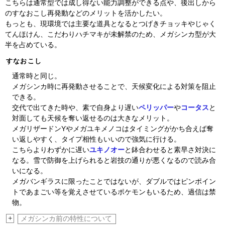
こちらは通常型では成し得ない能力調整ができる点や、後出しから
のすなおこし再発動などのメリットを活かしたい。
もっとも、現環境では主要な道具となるとつげきチョッキやじゃく
てんほけん、こだわりハチマキが未解禁のため、メガシンカ型が大
半を占めている。
すなおこし
通常時と同じ。
メガシンカ時に再発動させることで、天候変化による対策を阻止
できる。
交代で出てきた時や、素で自身より遅い
ペリッパー
や
コータス
と
対面しても天候を奪い返せるのは大きなメリット。
メガリザードンYやメガユキメノコはタイミングがかち合えば奪
い返しやすく、タイプ相性もいいので強気に行ける。
こちらよりわずかに遅い
ユキノオー
と鉢合わせると素早さ対決に
なる。雪で防御を上げられると岩技の通りが悪くなるので読み合
いになる。
メガバンギラスに限ったことではないが、ダブルではピンポイン
トであまごい等を覚えさせているポケモンもいるため、過信は禁
物。
+
メガシンカ前の特性について