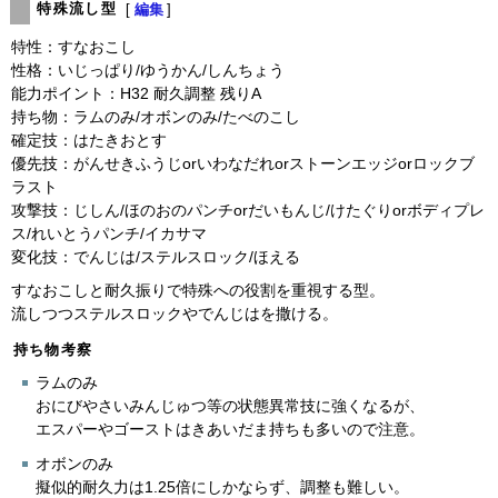
特殊流し型
[
編集
]
特性：すなおこし
性格：いじっぱり/ゆうかん/しんちょう
能力ポイント：H32 耐久調整 残りA
持ち物：ラムのみ/オボンのみ/たべのこし
確定技：はたきおとす
優先技：がんせきふうじorいわなだれorストーンエッジorロックブ
ラスト
攻撃技：じしん/ほのおのパンチorだいもんじ/けたぐりorボディプレ
ス/れいとうパンチ/イカサマ
変化技：でんじは/ステルスロック/ほえる
すなおこしと耐久振りで特殊への役割を重視する型。
流しつつステルスロックやでんじはを撒ける。
持ち物考察
ラムのみ
おにびやさいみんじゅつ等の状態異常技に強くなるが、
エスパーやゴーストはきあいだま持ちも多いので注意。
オボンのみ
擬似的耐久力は1.25倍にしかならず、調整も難しい。