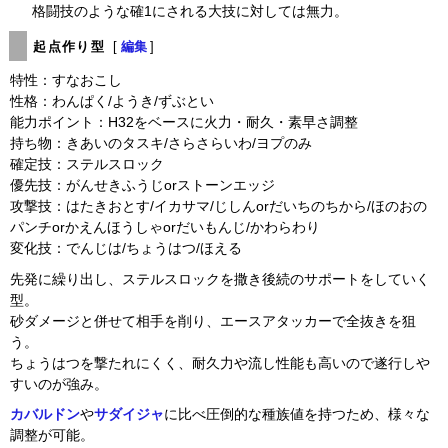
格闘技のような確1にされる大技に対しては無力。
起点作り型
[
編集
]
特性：すなおこし
性格：わんぱく/ようき/ずぶとい
能力ポイント：H32をベースに火力・耐久・素早さ調整
持ち物：きあいのタスキ/さらさらいわ/ヨプのみ
確定技：ステルスロック
優先技：がんせきふうじorストーンエッジ
攻撃技：はたきおとす/イカサマ/じしんorだいちのちから/ほのおの
パンチorかえんほうしゃorだいもんじ/かわらわり
変化技：でんじは/ちょうはつ/ほえる
先発に繰り出し、ステルスロックを撒き後続のサポートをしていく
型。
砂ダメージと併せて相手を削り、エースアタッカーで全抜きを狙
う。
ちょうはつを撃たれにくく、耐久力や流し性能も高いので遂行しや
すいのが強み。
カバルドン
や
サダイジャ
に比べ圧倒的な種族値を持つため、様々な
調整が可能。