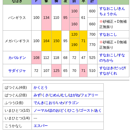
なはき
Ｐ
撃
御
攻
防
早
計
すなおこし
/
きん
100
600
ちょうかん
バンギラス
100
134
110
95
61
※
砂補正＋D無補
160
660
正無振り
120
700
すなおこし
メガバンギラス
100
164
150
95
71
※
砂補正＋D無補
190
770
正無振り
すなおこし
/
すな
カバルドン
108
112
118
68
72
47
525
のちから
すなはき
/
だっぴ
/
サダイジャ
72
107
125
65
70
71
510
すながくれ
ばつぐん(4倍)
かくとう
ばつぐん(2倍)
みず
/
くさ
/
じめん
/
むし
/
はがね
/
フェアリー
ふつう(1倍)
でんき
/
こおり
/
いわ
/
ドラゴン
いまひとつ(1/2)
ノーマル
/
ほのお
/
どく
/
ひこう
/
ゴースト
/
あく
いまひとつ(1/4)
---
こうかなし
エスパー