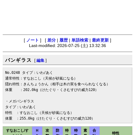
[
ノート
] [
差分
|
履歴
|
単語検索
|
最終更新
]
Last-modified: 2026-07-25 (土) 13:32:36
バンギラス
[
編集
]
No.0248 タイプ：いわ/あく

通常特性：すなおこし（天候が砂嵐になる）

隠れ特性：きんちょうかん（相手は木の実を食べられなくなる）

体重　　：202.0kg（けたぐり・くさむすびの威力120）

・メガバンギラス

タイプ：いわ/あく

特性　：すなおこし（天候が砂嵐になる）

体重　：255.0kg（けたぐり・くさむすびの威力120）
すなおこし/す
Ｈ
攻
防
特
特
素
合
特性