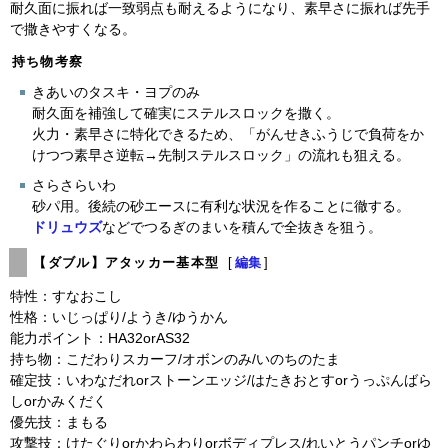
耐久面に振れば一致弱点も耐えるようになり、素早さに振れば先手
で撒きやすくなる。
持ち物考察
きあいのタスキ・ヨプのみ
耐久面を補強して確実にステルスロックを撒く。
火力・素早さに特化できるため、「がんせきふうじで負荷をか
けつつ素早さ逆転→先制ステルスロック」の流れも狙える。
さらさらいわ
砂パ用。後続の砂エースに有利な状況を作ることに徹する。
ドリュウズ
などでつるぎのまいを積んで全抜きを狙う。
【ダブル】アタッカー基本型
[
編集
]
特性：すなおこし
性格：いじっぱり/ようき/ゆうかん
能力ポイント：HA32orAS32
持ち物：こだわりスカーフ/オボンのみ/いのちのたま
確定技：いわなだれorストーンエッジ/はたきおとすorうっぷんばら
しorかみくだく
優先技：まもる
攻撃技：けたぐりorかわらわりorボディプレス/れいとうパンチorゆ