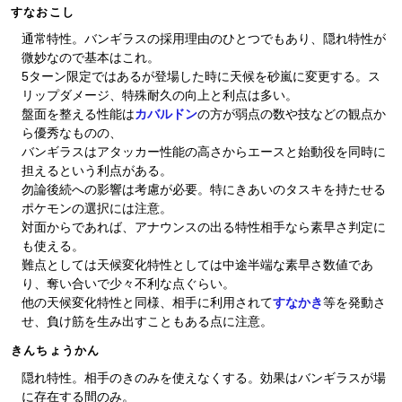
すなおこし
通常特性。バンギラスの採用理由のひとつでもあり、隠れ特性が
微妙なので基本はこれ。
5ターン限定ではあるが登場した時に天候を砂嵐に変更する。ス
リップダメージ、特殊耐久の向上と利点は多い。
盤面を整える性能は
カバルドン
の方が弱点の数や技などの観点か
ら優秀なものの、
バンギラスはアタッカー性能の高さからエースと始動役を同時に
担えるという利点がある。
勿論後続への影響は考慮が必要。特にきあいのタスキを持たせる
ポケモンの選択には注意。
対面からであれば、アナウンスの出る特性相手なら素早さ判定に
も使える。
難点としては天候変化特性としては中途半端な素早さ数値であ
り、奪い合いで少々不利な点ぐらい。
他の天候変化特性と同様、相手に利用されて
すなかき
等を発動さ
せ、負け筋を生み出すこともある点に注意。
きんちょうかん
隠れ特性。相手のきのみを使えなくする。効果はバンギラスが場
に存在する間のみ。