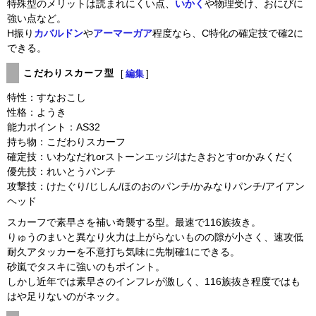
特殊型のメリットは読まれにくい点、
いかく
や物理受け、おにびに
強い点など。
H振り
カバルドン
や
アーマーガア
程度なら、C特化の確定技で確2に
できる。
こだわりスカーフ型
[
編集
]
特性：すなおこし
性格：ようき
能力ポイント：AS32
持ち物：こだわりスカーフ
確定技：いわなだれorストーンエッジ/はたきおとすorかみくだく
優先技：れいとうパンチ
攻撃技：けたぐり/じしん/ほのおのパンチ/かみなりパンチ/アイアン
ヘッド
スカーフで素早さを補い奇襲する型。最速で116族抜き。
りゅうのまいと異なり火力は上がらないものの隙が小さく、速攻低
耐久アタッカーを不意打ち気味に先制確1にできる。
砂嵐でタスキに強いのもポイント。
しかし近年では素早さのインフレが激しく、116族抜き程度ではも
はや足りないのがネック。