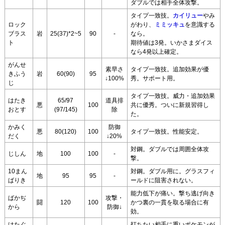
ダブルでは相手全体攻撃。
タイプ一致技。
カイリュー
やみ
ロック
がわり、
ミミッキュ
を意識する
ブラス
岩
25(37)*2~5
90
-
なら。
ト
期待値は3発。いかさまダイス
なら4発以上確定。
がんせ
素早さ
タイプ一致技。追加効果が優
きふう
岩
60(90)
95
↓100%
秀。サポート用。
じ
タイプ一致技。威力・追加効果
はたき
65/97
道具排
悪
100
共に優秀。ついに新規習得し
おとす
(97/145)
除
た。
かみく
防御
悪
80(120)
100
タイプ一致技。性能安定。
だく
↓20%
対鋼。ダブルでは周囲全体攻
じしん
地
100
100
-
撃。
10まん
対鋼。ダブル用に。グラスフィ
地
95
95
-
ばりき
ールドに阻害されない。
能力低下が痛い。撃ち逃げ向き
ばかぢ
攻撃・
闘
120
100
かつ裏の一貫を取る場合に有
から
防御↓
効。
けたぐ
打ちたい相手に重いポケモンが