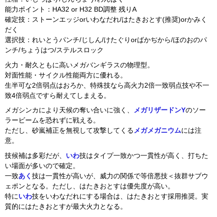
能力ポイント：HA32 or H32 BD調整 残りA
確定技：ストーンエッジorいわなだれ/はたきおとす(推奨)orかみく
だく
選択技：れいとうパンチ/じしん/けたぐりorばかぢから/ほのおのパ
ンチ/ちょうはつ/ステルスロック
火力・耐久ともに高いメガバンギラスの物理型。
対面性能・サイクル性能両方に優れる。
生半可な2倍弱点はおろか、特殊技なら高火力2倍一致弱点技や不一
致4倍弱点ですら耐えてしまえる。
メガシンカにより天候の奪い合いに強く、
メガリザードンY
のソー
ラービームを恐れずに戦える。
ただし、砂嵐補正を無視して攻撃してくる
メガメガニウム
には注
意。
技候補は多彩だが、
いわ
技はタイプ一致かつ一貫性が高く、打ちた
い場面が多いので確定。
一致
あく
技は一貫性が高いが、威力の関係で等倍悪技＜抜群サブウ
ェポンとなる。ただし、はたきおとすは優先度が高い。
特に
いわ
技をいわなだれにする場合は、はたきおとす採用推奨。実
質的にはたきおとすが最大火力となる。