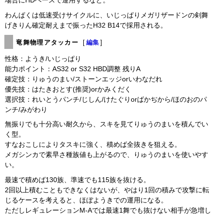
場合にHDベースで運用するなど。
わんぱくは低速受けサイクルに、いじっぱりメガリザードンの剣舞
げきりん確定耐えまで振ったH32 B14で採用される。
竜舞物理アタッカー
[
編集
]
性格：ようき/いじっぱり
能力ポイント：AS32 or S32 HBD調整 残りA
確定技：りゅうのまい/ストーンエッジorいわなだれ
優先技：はたきおとす(推奨)orかみくだく
選択技：れいとうパンチ/じしん/けたぐりorばかぢから/ほのおのパ
ンチ/みがわり
無振りでも十分高い耐久から、スキを見てりゅうのまいを積んでい
く型。
すなおこしによりタスキに強く、積めば全抜きを狙える。
メガシンカで素早さ種族値も上がるので、りゅうのまいを使いやす
い。
最速で積めば130族、準速でも115族を抜ける。
2回以上積むこともできなくはないが、やはり1回の積みで攻撃に転
じるケースを考えると、ほぼようきでの運用になる。
ただしレギュレーションM-Aでは最速1舞でも抜けない相手が急増し