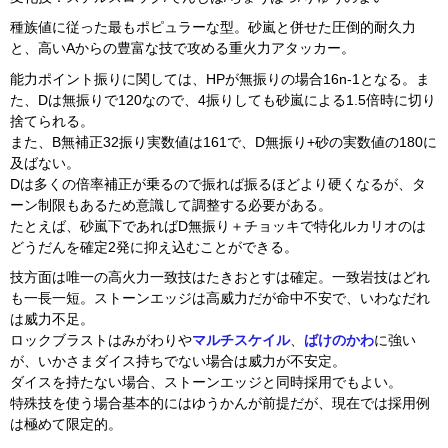
種族値に従った最もポピュラーな型。砂嵐と併せた圧倒的耐久力
と、高いAからの豊富な技で攻める重火力アタッカー。
能力ポイント振りに関しては、HPが無振りの場合16n-1となる。ま
た、Dは無振りで120なので、4振りしても砂嵐による1.5倍時に切り
捨てられる。
また、B無補正32振り実数値は161で、D無振り+砂の実数値の180に
及ばない。
Dは多くの倍率補正が乗るので振れば振るほどより硬くなるが、タ
ーン制限もあるため意識して調整する必要がある。
たとえば、砂嵐下であればD無振り＋チョッキで特化ルカリオのは
どうだんを確定2発に抑え込むことができる。
技方面は唯一の高火力一致技はたきおとすは確定。一致岩技はどれ
も一長一短。ストーンエッジは高威力だが命中不安で、いわなだれ
は威力不足。
ロックブラストはみがわりや
マルチスケイル
、
ばけのかわ
に強い
が、いかさまダイス持ちでない場合は威力が不安定。
ダイスを持たない場合、ストーンエッジと同時採用でもよい。
特殊技を使う場合基本的にはゆうかんが前提だが、現在では採用例
は極めて限定的。