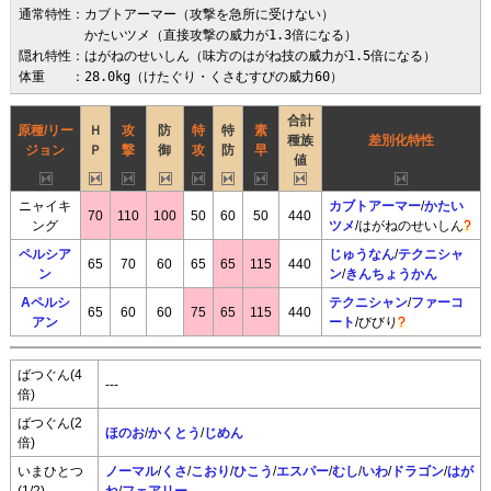
通常特性：カブトアーマー（攻撃を急所に受けない）

　　　　　かたいツメ（直接攻撃の威力が1.3倍になる）

隠れ特性：はがねのせいしん（味方のはがね技の威力が1.5倍になる）

体重　　：28.0kg（けたぐり・くさむすびの威力60）
合計
原種/リー
Ｈ
攻
防
特
特
素
種族
差別化特性
ジョン
Ｐ
撃
御
攻
防
早
値
ニャイキ
カブトアーマー
/
かたい
70
110
100
50
60
50
440
ング
ツメ
/
はがねのせいしん
?
ペルシア
じゅうなん
/
テクニシャ
65
70
60
65
65
115
440
ン
ン
/
きんちょうかん
Aペルシ
テクニシャン
/
ファーコ
65
60
60
75
65
115
440
アン
ート
/
びびり
?
ばつぐん(4
---
倍)
ばつぐん(2
ほのお
/
かくとう
/
じめん
倍)
いまひとつ
ノーマル
/
くさ
/
こおり
/
ひこう
/
エスパー
/
むし
/
いわ
/
ドラゴン
/
はが
(1/2)
ね
/
フェアリー