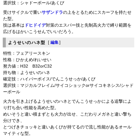
選択技：シャドーボール/あくび
受けサイクルで重い
サザンドラ
の上をとるためにスカーフを持たせ
た型。
技は基本は
ドヒドイデ
対策のエスパー技と先制高火力で縛り範囲を
広げるはかいこうせんでいいだろう。
ようせいのハネ型
[
編集
]
特性：フェアリースキン
性格：ひかえめ/れいせい
努力値：H32 B32orC32
持ち物：ようせいのハネ
確定技：ハイパーボイス/でんこうせっか/あくび
選択技：マジカルフレイム/サイコショックorサイコキネシス/シャド
ーボール
火力を引き上げるようせいのハネとでんこうせっかによる追撃によ
り打ち合い性能を高めた型。
めいそうと違い積まずとも火力が出せ、こだわりメガネと違い撃ち
分けでき、
とつげきチョッキと違いあくびが持てるので流し性能があるオール
マイティな型。