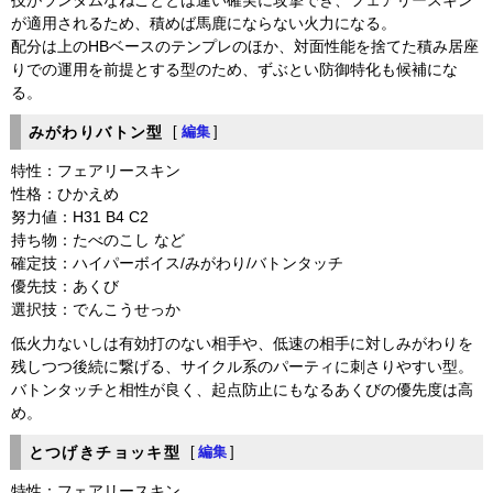
技がランダムなねごととは違い確実に攻撃でき、フェアリースキン
が適用されるため、積めば馬鹿にならない火力になる。
配分は上のHBベースのテンプレのほか、対面性能を捨てた積み居座
りでの運用を前提とする型のため、ずぶとい防御特化も候補にな
る。
みがわりバトン型
[
編集
]
特性：フェアリースキン
性格：ひかえめ
努力値：H31 B4 C2
持ち物：たべのこし など
確定技：ハイパーボイス/みがわり/バトンタッチ
優先技：あくび
選択技：でんこうせっか
低火力ないしは有効打のない相手や、低速の相手に対しみがわりを
残しつつ後続に繋げる、サイクル系のパーティに刺さりやすい型。
バトンタッチと相性が良く、起点防止にもなるあくびの優先度は高
め。
とつげきチョッキ型
[
編集
]
特性：フェアリースキン