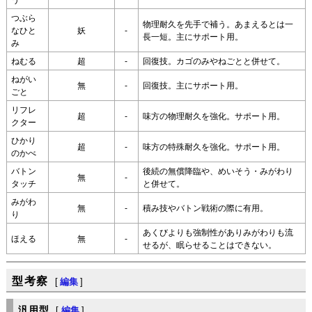
う
つぶら
物理耐久を先手で補う。あまえるとは一
なひと
妖
-
長一短。主にサポート用。
み
ねむる
超
-
回復技。カゴのみやねごとと併せて。
ねがい
無
-
回復技。主にサポート用。
ごと
リフレ
超
-
味方の物理耐久を強化。サポート用。
クター
ひかり
超
-
味方の特殊耐久を強化。サポート用。
のかべ
バトン
後続の無償降臨や、めいそう・みがわり
無
-
タッチ
と併せて。
みがわ
無
-
積み技やバトン戦術の際に有用。
り
あくびよりも強制性がありみがわりも流
ほえる
無
-
せるが、眠らせることはできない。
型考察
[
編集
]
汎用型
[
編集
]