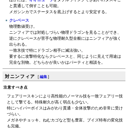
と貫通して倒すことも可能。
メガシンカでステータスを底上げするとより安定する。
クレベース
物理数値受け。
ニンフィアでは対処しづらい物理ドラゴンを見ることができ、
逆にクレベースが苦手な物理耐久型全般にはニンフィアが強く
出られる。
一致氷技で特にドラゴン相手に滅法強い。
要するに攻撃特化ならクレベースと、同じように見えて用途は
完全な別物。どちらかが良いかはパーティと相談を。
対ニンフィア
[
編集
]
注意すべき点
フェアリースキンにより高性能のノーマル技を一致フェアリー技
として撃てる。特殊耐久が高く弱点も少ない。
特にハイパーボイスはみがわり貫通・全体攻撃のため非常に受け
づらい。
メガネやチョッキ、ねむカゴなど型も豊富。ブイズ特有の変化技
も完備。