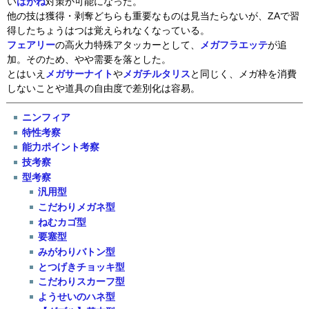
い
はがね
対策が可能になった。
他の技は獲得・剥奪どちらも重要なものは見当たらないが、ZAで習
得したちょうはつは覚えられなくなっている。
フェアリー
の高火力特殊アタッカーとして、
メガフラエッテ
が追
加。そのため、やや需要を落とした。
とはいえ
メガサーナイト
や
メガチルタリス
と同じく、メガ枠を消費
しないことや道具の自由度で差別化は容易。
ニンフィア
特性考察
能力ポイント考察
技考察
型考察
汎用型
こだわりメガネ型
ねむカゴ型
要塞型
みがわりバトン型
とつげきチョッキ型
こだわりスカーフ型
ようせいのハネ型