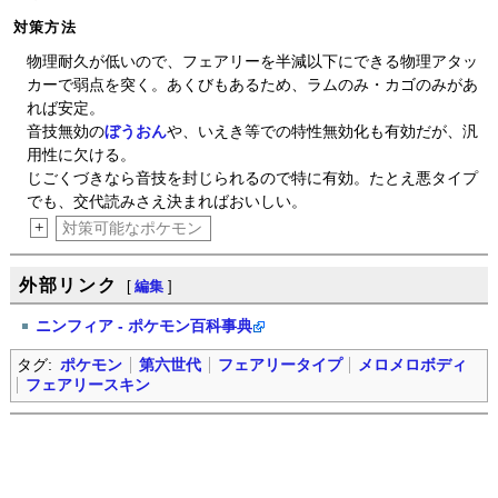
対策方法
物理耐久が低いので、フェアリーを半減以下にできる物理アタッ
カーで弱点を突く。あくびもあるため、ラムのみ・カゴのみがあ
れば安定。
音技無効の
ぼうおん
や、いえき等での特性無効化も有効だが、汎
用性に欠ける。
じごくづきなら音技を封じられるので特に有効。たとえ悪タイプ
でも、交代読みさえ決まればおいしい。
+
対策可能なポケモン
外部リンク
[
編集
]
ニンフィア - ポケモン百科事典
タグ:
ポケモン
第六世代
フェアリータイプ
メロメロボディ
フェアリースキン