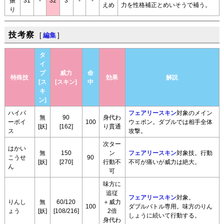
振
31
-
32
3
-
-
えめ
力を性格補正とめいそうで補う。
り
技考察
[
編集
]
タ
イ
プ
威力
命
特殊技
効果
解説
[ス
[スキン]
中
キ
ン]
ハイパ
フェアリースキン
対象のメイン
無
90
身代わ
ーボイ
100
ウェポン。ダブルでは相手全体
[妖]
[162]
り貫通
ス
攻撃。
次ター
はかい
無
150
ン
フェアリースキン
対象技。行動
こうせ
90
[妖]
[270]
行動不
不可が痛いが威力は絶大。
ん
可
味方に
追従
フェアリースキン
対象。
りんし
無
60/120
＋威力
100
ダブルバトル専用。味方のりん
ょう
[妖]
[108/216]
2倍
しょうに続いて行動する。
身代わ