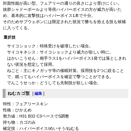
対面性能が高い型。フェアリーの通りの良さにより受けにくい。
抜群シャドーボールより等倍ハイパーボイスの方が威力が高いた
め、基本的に攻撃技はハイパーボイス1本で十分。
そのためサブウェポンには限定された状況で勝ちを拾える技も候補
に入ってくる。
選択技
サイコショック：特殊受けを破壊したい場合。
サイコキネシス：サイコショックより威力が欲しい時に。
はかいこうせん：相手ラス1をハイパーボイス1発では落としきれ
ない状況を想定して採用。
ねごと：主にキノガッサ等の催眠対策。採用技を2つに絞ること
で、眠ってもハイパーボイスを確定で撃つことができる。
でんこうせっか：どうしても先制技が欲しい場合。
ねむカゴ型
[
編集
]
特性：フェアリースキン
性格：ひかえめ
努力値：H31 B32 C3ベースでS調整
持ち物：カゴのみ
確定技：ハイパーボイス/めいそう/ねむる