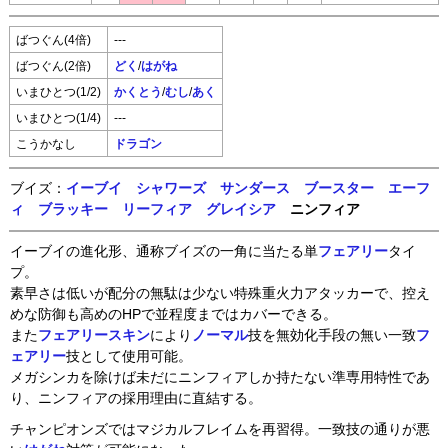
ばつぐん(4倍)
---
ばつぐん(2倍)
どく
/
はがね
いまひとつ(1/2)
かくとう
/
むし
/
あく
いまひとつ(1/4)
---
こうかなし
ドラゴン
ブイズ：
イーブイ
シャワーズ
サンダース
ブースター
エーフ
ィ
ブラッキー
リーフィア
グレイシア
ニンフィア
イーブイの進化形、通称ブイズの一角に当たる単
フェアリー
タイ
プ。
素早さは低いが配分の無駄は少ない特殊重火力アタッカーで、控え
めな防御も高めのHPで並程度まではカバーできる。
また
フェアリースキン
により
ノーマル
技を無効化手段の無い一致
フ
ェアリー
技として使用可能。
メガシンカを除けば未だにニンフィアしか持たない準専用特性であ
り、ニンフィアの採用理由に直結する。
チャンピオンズではマジカルフレイムを再習得。一致技の通りが悪