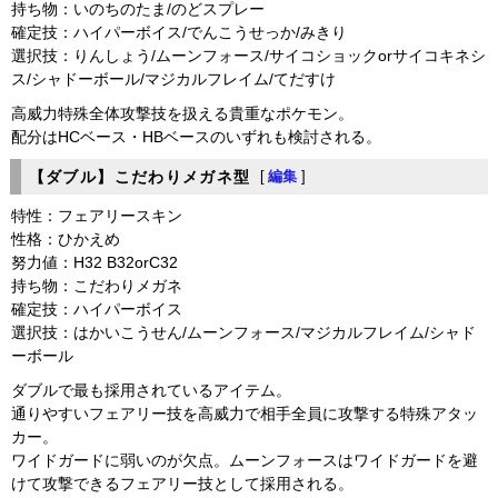
持ち物：いのちのたま/のどスプレー
確定技：ハイパーボイス/でんこうせっか/みきり
選択技：りんしょう/ムーンフォース/サイコショックorサイコキネシ
ス/シャドーボール/マジカルフレイム/てだすけ
高威力特殊全体攻撃技を扱える貴重なポケモン。
配分はHCベース・HBベースのいずれも検討される。
【ダブル】こだわりメガネ型
[
編集
]
特性：フェアリースキン
性格：ひかえめ
努力値：H32 B32orC32
持ち物：こだわりメガネ
確定技：ハイパーボイス
選択技：はかいこうせん/ムーンフォース/マジカルフレイム/シャド
ーボール
ダブルで最も採用されているアイテム。
通りやすいフェアリー技を高威力で相手全員に攻撃する特殊アタッ
カー。
ワイドガードに弱いのが欠点。ムーンフォースはワイドガードを避
けて攻撃できるフェアリー技として採用される。