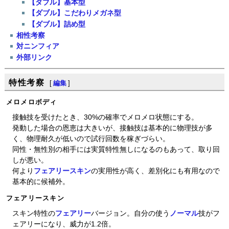
【ダブル】基本型
【ダブル】こだわりメガネ型
【ダブル】詰め型
相性考察
対ニンフィア
外部リンク
特性考察
[
編集
]
メロメロボディ
接触技を受けたとき、30%の確率でメロメロ状態にする。
発動した場合の恩恵は大きいが、接触技は基本的に物理技が多
く、物理耐久が低いので試行回数を稼ぎづらい。
同性・無性別の相手には実質特性無しになるのもあって、取り回
しが悪い。
何より
フェアリースキン
の実用性が高く、差別化にも有用なので
基本的に候補外。
フェアリースキン
スキン特性の
フェアリー
バージョン。自分の使う
ノーマル
技がフ
ェアリーになり、威力が1.2倍。