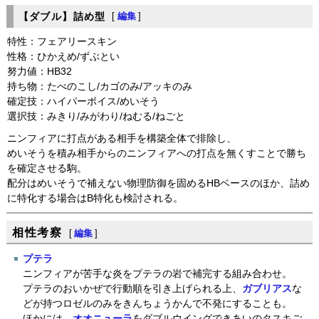
【ダブル】詰め型
[
編集
]
特性：フェアリースキン
性格：ひかえめ/ずぶとい
努力値：HB32
持ち物：たべのこし/カゴのみ/アッキのみ
確定技：ハイパーボイス/めいそう
選択技：みきり/みがわり/ねむる/ねごと
ニンフィアに打点がある相手を構築全体で排除し、
めいそうを積み相手からのニンフィアへの打点を無くすことで勝ち
を確定させる駒。
配分はめいそうで補えない物理防御を固めるHBベースのほか、詰め
に特化する場合はB特化も検討される。
相性考察
[
編集
]
プテラ
ニンフィアが苦手な炎をプテラの岩で補完する組み合わせ。
プテラのおいかぜで行動順を引き上げられる上、
ガブリアス
な
どが持つロゼルのみをきんちょうかんで不発にすることも。
ほかには、
オオニューラ
をダブルウイングできあいのタスキご