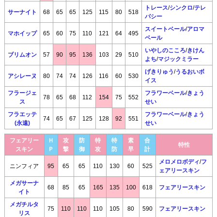
トレース
/
シンクロ
/
テレ
サーナイト
68
65
65
125
115
80
518
パシー
スイートベール
/
アロマ
マホイップ
65
60
75
110
121
64
495
ベール
いやしのこころ
/
きけん
ブリムオン
57
90
95
136
103
29
510
よち
/
マジックミラー
げきりゅう
/
うるおいボ
アシレーヌ
80
74
74
126
116
60
530
イス
フラージェ
フラワーベール
/
きょう
78
65
68
112
154
75
552
ス
せい
フラエッテ
フラワーベール
/
きょう
74
65
67
125
128
92
551
(永遠)
せい
フェアリー
Ｈ
攻
防
特
特
素
合
特性
スキン
Ｐ
撃
御
攻
防
早
計
メロメロボディ
/
フ
ニンフィア
95
65
65
110
130
60
525
ェアリースキン
メガサーナ
68
85
65
165
135
100
618
フェアリースキン
イト
メガチルタ
75
110
110
110
105
80
590
フェアリースキン
リス