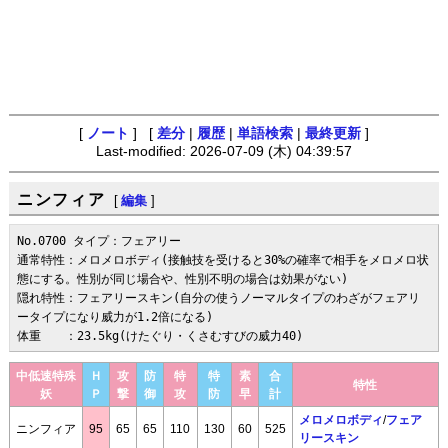
[
ノート
] [
差分
|
履歴
|
単語検索
|
最終更新
]
Last-modified: 2026-07-09 (木) 04:39:57
ニンフィア
[
編集
]
No.0700 タイプ：フェアリー

通常特性：メロメロボディ(接触技を受けると30%の確率で相手をメロメロ状
態にする。性別が同じ場合や、性別不明の場合は効果がない)

隠れ特性：フェアリースキン(自分の使うノーマルタイプのわざがフェアリ
ータイプになり威力が1.2倍になる)

体重　　：23.5kg(けたぐり・くさむすびの威力40)
中低速特殊
Ｈ
攻
防
特
特
素
合
特性
妖
Ｐ
撃
御
攻
防
早
計
メロメロボディ
/
フェア
ニンフィア
95
65
65
110
130
60
525
リースキン