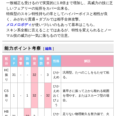
一致補正も受けるので実質的に1.8倍まで増加し、高威力の技に乏
しいフェアリーの短所をカバー出来る。
特殊型のスキン特性持ちの常としてハイパーボイスと相性が良
く、みがわり貫通＋ダブルでは相手全体攻撃。
メロメロボディ
が使いづらいのもあって基本はこちら。
スキン系全般に言えることではあるが、特性を変えられるとノー
マル技の威力が一気に落ちるので注意。
能力ポイント考察
[
編集
]
配
Ｈ
攻
防
特
特
素
性格
解説
分
Ｐ
撃
御
攻
防
早
HC
ひか
汎用型。たべのこしをもたせて粘
振
31
-
-
32
-
3
えめ
る。
り
ひか
CS
えめ
素早さに振って上から殴れる範囲
振
1
-
1
32
-
32
おく
を増やす。またはスカーフ型の場
り
びょ
合。
う
HB
ひか
足りない物理耐久を努力値で、火