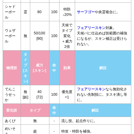
シャド
特防
ーボー
霊
80
100
サーフゴー
や炎霊複合に。
↓20%
ル
天候で
フェアリースキン
対象。
ウェザ
タイプ
50/100
天候パに仕込めば技範囲の補強
ーボー
無
100
変化
[90]
になるが、スキン補正は受けら
ル
＋威力
れない。
2倍
タ
イ
プ
威力
命
物理技
効果
解説
[ス
[スキン]
中
キ
ン]
でんこ
フェアリースキン
なら無効化さ
無
40
優先度
うせっ
100
れない先制技に。タスキ潰し等
[妖]
[72]
+1
か
に。
命
変化技
タイプ
解説
中
あくび
無
-
流し技。起点作りに。
めいそ
超
-
特攻・特防を補強。