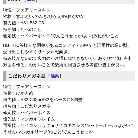
特性：フェアリースキン
性格：すぶとい/のんき/ひかえめ/おだやか
努力値：H31 B32 C3
持ち物：たべのこし
確定技：ハイパーボイス/でんこうせっか/あくび/ねがいごと
HB、HC等様々な調整があるニンフィアの中でも汎用性の高い型。
受け出ししやすくサイクル戦向き。
積み技がないので火力のかさ増しはできないが、あくびで流し有利
対面を作る、ねがいごとで後続を回復させる等使い勝手が良い。
こだわりメガネ型
[
編集
]
特性：フェアリースキン
性格：ひかえめ
努力値：H32 C32orB32をベースにS調整
持ち物：こだわりメガネ
確定技：ハイパーボイス
優先技：マジカルフレイム
選択技：サイコショックorサイコキネシス/シャドーボール/はかいこ
うせん/マジカルリーフ/ねごと/でんこうせっか