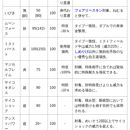
り貫通
無
50
身代わ
フェアリースキン
対象。ねむる
いびき
100
[妖]
[90]
り貫通
と併せて。
ムーン
特攻
タイプ一致技。ダブルでの単体
フォー
妖
95(142)
100
↓30％
攻撃用。
ス
タイプ一致技。ミストフィール
ミスト
使用後
ド中は威力1.5倍（威力225）。
バース
妖
100(150)
100
瀕死
しめりけ
以外に無効化手段のな
ト
い優秀な自主退場技。
マジカ
特攻
対鋼。特殊相手に当てれば疑似
ルフレ
炎
75
100
↓100%
的に特殊耐久を強化できる。
イム
サイコ
特防
対毒。対特殊受けよりも威力を
キネシ
超
90
100
↓10％
求める場合に。
ス
サイコ
対毒。積み型、眼鏡型において
ショッ
超
80
100
-
は特殊受けを崩す目的でも採用
ク
される。
アシス
対毒。めいそう2回以上でサイコ
トパワ
超
20~
100
-
ショックの威力を超える。
ー