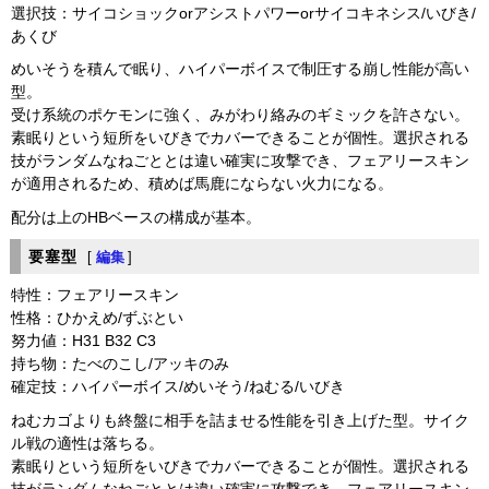
選択技：サイコショックorアシストパワーorサイコキネシス/いびき/
あくび
めいそうを積んで眠り、ハイパーボイスで制圧する崩し性能が高い
型。
受け系統のポケモンに強く、みがわり絡みのギミックを許さない。
素眠りという短所をいびきでカバーできることが個性。選択される
技がランダムなねごととは違い確実に攻撃でき、フェアリースキン
が適用されるため、積めば馬鹿にならない火力になる。
配分は上のHBベースの構成が基本。
要塞型
[
編集
]
特性：フェアリースキン
性格：ひかえめ/ずぶとい
努力値：H31 B32 C3
持ち物：たべのこし/アッキのみ
確定技：ハイパーボイス/めいそう/ねむる/いびき
ねむカゴよりも終盤に相手を詰ませる性能を引き上げた型。サイク
ル戦の適性は落ちる。
素眠りという短所をいびきでカバーできることが個性。選択される