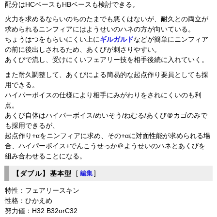
配分はHCベースもHBベースも検討できる。
火力を求めるならいのちのたまでも悪くはないが、耐久との両立が
求められるニンフィアにはようせいのハネの方が向いている。
ちょうはつをもらいにくい上に
ギルガルド
などが簡単にニンフィア
の前に後出しされるため、あくびが刺さりやすい。
あくびで流し、受けにくいフェアリー技を相手後続に入れていく。
また耐久調整して、あくびによる簡易的な起点作り要員としても採
用できる。
ハイパーボイスの仕様により相手にみがわりをされにくいのも利
点。
あくび自体はハイパーボイス/めいそう/ねむる/あくび＠カゴのみで
も採用できるが、
起点作り+αをニンフィアに求め、その+αに対面性能が求められる場
合、ハイパーボイス+でんこうせっか＠ようせいのハネとあくびを
組み合わせることになる。
【ダブル】基本型
[
編集
]
特性：フェアリースキン
性格：ひかえめ
努力値：H32 B32orC32