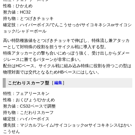
性格：ひかえめ
努力値：HC32
持ち物：とつげきチョッキ
確定技：ハイパーボイス/でんこうせっか/サイコキネシスorサイコシ
ョック/シャドーボール
高い特防種族値をとつげきチョッキで伸ばし、特殊流し兼アタッカ
ーとして対特殊の役割を担うサイクル戦に導入する型。
特殊アタッカーとの撃ち合いにめっぽう強く、受け出しからダメー
ジレースに勝てるパターンが非常に多い。
配分はHCベース。サイクル戦に組み込み特殊に役割を持つこの型は
物理対面では交代となるためHBベースにはしない。
こだわりスカーフ型
[
編集
]
特性：フェアリースキン
性格：おくびょう/ひかえめ
努力値：CS32ベースで調整
持ち物：こだわりスカーフ
確定技：ハイパーボイス
優先技：マジカルフレイム/サイコショックorサイコキネシス/はかい
こうせん