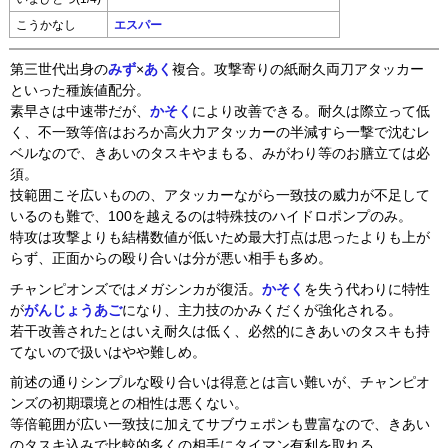
こうかなし
エスパー
第三世代出身の
みず
×
あく
複合。攻撃寄りの紙耐久両刀アタッカー
といった種族値配分。
素早さは中速帯だが、
かそく
により改善できる。耐久は際立って低
く、不一致等倍はおろか高火力アタッカーの半減すら一撃で沈むレ
ベルなので、きあいのタスキやまもる、みがわり等のお膳立ては必
須。
技範囲こそ広いものの、アタッカーながら一致技の威力が不足して
いるのも難で、100を越えるのは特殊技のハイドロポンプのみ。
特攻は攻撃よりも結構数値が低いため最大打点は思ったよりも上が
らず、正面からの殴り合いは分が悪い相手も多め。
チャンピオンズではメガシンカが復活。
かそく
を失う代わりに特性
が
がんじょうあご
になり、主力技のかみくだくが強化される。
若干改善されたとはいえ耐久は低く、必然的にきあいのタスキも持
てないので扱いはやや難しめ。
前述の通りシンプルな殴り合いは得意とは言い難いが、チャンピオ
ンズの初期環境との相性は悪くない。
等倍範囲が広い一致技に加えてサブウェポンも豊富なので、きあい
のタスキ込みで比較的多くの相手にタイマン有利を取れる。