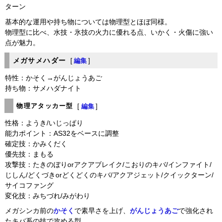
ターン
基本的な運用や持ち物については物理型とほぼ同様。
物理型に比べ、水技・氷技の火力に優れる点、いかく・火傷に強い
点が魅力。
メガサメハダー
[
編集
]
特性：かそく→がんじょうあご
持ち物：サメハダナイト
物理アタッカー型
[
編集
]
性格：ようき/いじっぱり
能力ポイント：AS32をベースに調整
確定技：かみくだく
優先技：まもる
攻撃技：たきのぼりorアクアブレイク/こおりのキバ/インファイト/
じしん/どくづきorどくどくのキバ/アクアジェット/クイックターン/
サイコファング
変化技：みちづれ/みがわり
メガシンカ前の
かそく
で素早さを上げ、
がんじょうあご
で強化され
たキバ系の技で攻める型。