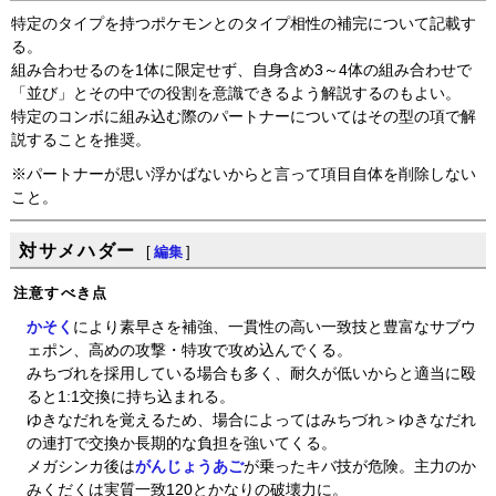
特定のタイプを持つポケモンとのタイプ相性の補完について記載す
る。
組み合わせるのを1体に限定せず、自身含め3～4体の組み合わせで
「並び」とその中での役割を意識できるよう解説するのもよい。
特定のコンボに組み込む際のパートナーについてはその型の項で解
説することを推奨。
※パートナーが思い浮かばないからと言って項目自体を削除しない
こと。
対サメハダー
[
編集
]
注意すべき点
かそく
により素早さを補強、一貫性の高い一致技と豊富なサブウ
ェポン、高めの攻撃・特攻で攻め込んでくる。
みちづれを採用している場合も多く、耐久が低いからと適当に殴
ると1:1交換に持ち込まれる。
ゆきなだれを覚えるため、場合によってはみちづれ＞ゆきなだれ
の連打で交換か長期的な負担を強いてくる。
メガシンカ後は
がんじょうあご
が乗ったキバ技が危険。主力のか
みくだくは実質一致120とかなりの破壊力に。