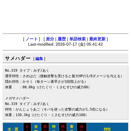
[
ノート
] [
差分
|
履歴
|
単語検索
|
最終更新
]
Last-modified: 2026-07-17 (金) 05:41:42
サメハダー
[
編集
]
No.319 タイプ：みず/あく

通常特性：さめはだ（接触攻撃を受けると最大HPの1/8ダメージを与える）

隠れ特性：かそく（毎ターン素早さが1段階上がる）

体重　　：88.8kg（けたぐり・くさむすびの威力80）

メガサメハダー

No.319 タイプ：みず/あく

特性：がんじょうあご（キバを使った攻撃の威力が1.5倍になる）

体重：130.3kg（けたぐり・くさむすびの威力100）
Ｈ
攻
防
特
特
素
合
水・悪
特性