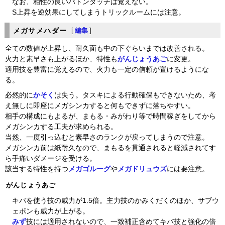
なお、相性の良いバトンタッチは覚えない。
S上昇を逆効果にしてしまうトリックルームには注意。
メガサメハダー
[
編集
]
全ての数値が上昇し、耐久面も中の下ぐらいまでは改善される。
火力と素早さも上がるほか、特性も
がんじょうあご
に変更。
適用技を豊富に覚えるので、火力も一定の信頼が置けるようにな
る。
必然的に
かそく
は失う。タスキによる行動確保もできないため、考
え無しに即座にメガシンカすると何もできずに落ちやすい。
相手の構成にもよるが、まもる・みがわり等で時間稼ぎをしてから
メガシンカする工夫が求められる。
当然、一度引っ込むと素早さのランクが戻ってしまうので注意。
メガシンカ前は紙耐久なので、まもるを貫通されると軽減されてす
ら手痛いダメージを受ける。
該当する特性を持つ
メガゴルーグ
や
メガドリュウズ
には要注意。
がんじょうあご
キバを使う技の威力が1.5倍。主力技のかみくだくのほか、サブウ
ェポンも威力が上がる。
みず
技には適用されないので、一致補正含めてキバ技と強化の倍