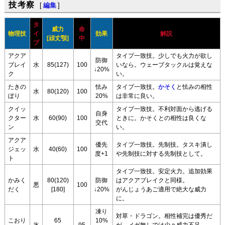
技考察
[
編集
]
タ
威力
命
物理技
イ
効果
解説
[頑丈顎]
中
プ
アクア
タイプ一致技。少しでも火力が欲し
防御
ブレイ
水
85(127)
100
いなら。ウェーブタックルは覚えな
↓20%
ク
い。
たきの
怯み
タイプ一致技。
かそく
と怯みの相性
水
80(120)
100
ぼり
20%
は非常に良い。
クイッ
タイプ一致技。不利対面から逃げる
自身
クター
水
60(90)
100
ときに。かそくとの相性は良くな
交代
ン
い。
アクア
優先
タイプ一致技。先制技。タスキ潰し
ジェッ
水
40(60)
100
度+1
や先制技に対する先制技として。
ト
タイプ一致技。安定火力。追加効果
かみく
80(120)
防御
はアクアブレイクと同様。
悪
100
だく
[180]
↓20%
がんじょうあご適用で絶大な威力
に。
凍り
対草・ドラゴン。相性補完は優秀だ
こおり
65
10%