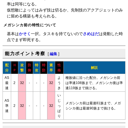
率は同等になる。
仮想敵によってはみず技は切るか、先制技のアクアジェットのみ
に留める構築も考えられる。
メガシンカ前の特性について
基本は
かそく
一択。タスキを持てないので
さめはだ
は発動した時
点でまず即死する。
能力ポイント考察
[
編集
]
配
Ｈ
攻
防
特
特
素
性
解説
分
Ｐ
撃
御
攻
防
早
格
AS
よ
種族値に沿った配分。メガシンカ前
最
2
32
-
-
-
32
う
は準速108族まで、メガシンカ後は準
速
き
速119族まで抜ける。
い
AS
じ
メガシンカ前は最速81族まで、メガ
準
2
32
-
-
-
32
っ
シンカ後は最速90族まで抜ける。
速
ぱ
り