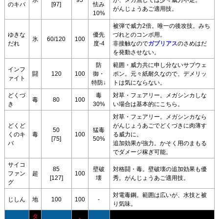
氷
95
が、メガ無しでは少々威力不足。
のキバ
[97]
怯み
がんじょうあご適用技。
10%
被弾で威力2倍。唯一の後攻技。みち
ゆきな
優先
づれとのコンボ用。
氷
60/120
100
だれ
度-4
非接触なので
ガブリアス
のさめはだ
を発動させない。
防
範囲・威力共に申し分ないサブウェ
インフ
闘
120
100
御・
ポン。元々紙耐久なので、デメリッ
ァイト
特防↓
トは気にならない。
どくづ
毒
対草・フェアリー。メガシンカしな
毒
80
100
き
30%
い場合は基本的にこちら。
対草・フェアリー。メガシンカなら
どくど
がんじょうあごでどくづきに肉薄す
50
猛毒
くのキ
毒
100
る威力に。
[75]
50%
バ
追加効果が強力。かそく用のまもる
でダメージ稼ぎ可能。
サイコ
85
壁破
対格闘・毒。壁破壊の追加効果も優
ファン
超
100
[127]
壊
秀。がんじょうあご適用技。
グ
対電毒鋼。範囲は広いが、水技と被
じしん
地
100
100
-
り気味。
タ