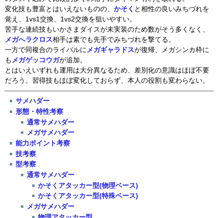
変化技も豊富とはいえないものの、
かそく
と相性の良いみちづれを
覚え、1vs1交換、1vs2交換を狙いやすい。
苦手な連続技もいかさまダイスが未実装のため数がそう多くなく、
メガへラクロス
相手は素でも先手でみちづれを撃てる。
一方で同複合のライバルに
メガギャラドス
が復帰、メガシンカ枠に
も
メガゲッコウガ
が追加。
とはいえいずれも運用は大分異なるため、差別化の意識はほぼ不要
だろう。習得技もほぼ変化しておらず、本人の役割も変わらない。
サメハダー
形態・特性考察
通常サメハダー
メガサメハダー
能力ポイント考察
技考察
型考察
通常サメハダー
かそくアタッカー型(物理ベース)
かそくアタッカー型(特殊ベース)
メガサメハダー
物理アタッカー型