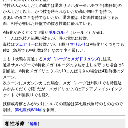
特性込みかみくだくの威力は通常サメハダー＠ハチマキ(未解禁)の
かみくだく以上、かつ技を縛られないため高い制圧力を持つ。
きあいのタスキを持てないため、通常型より対面性能は落ちる反
面、相手が削れた終盤での抜き性能に優れている。
A特化かみくだくでH振り
ギルガルド
（シールド）が確1。
じしんは水技と範囲が被るが、呼ぶ電気に抜群。
毒技は
フェアリー
に抜群だが、H振り
マリルリ
はA特化どくづきでも
確2（急所でも中乱数1発）なので少々厳しい。
まもり状態を貫通する
メガゴルーグ
と
メガドリュウズ
に注意。
通常サメハダーでA特化メガゴルーグのぶちかましを守った場合は5
割前後、A特化メガドリュウズの10まんばりきの場合は4割前後のダ
メージ。
次ターンにメガシンカした場合、メガゴルーグはH振りでも特性込
みかみくだくで確1だが、メガドリュウズはアクアブレイク/インフ
ァイトでH無振りでも確2。
技構成考察とみがわりについての議論は第七世代当時のものなので
削除。
第七世代Wiki
を参照。
相性考察
[
編集
]