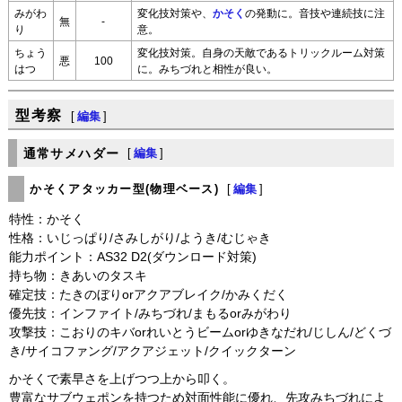
みがわ
変化技対策や、
かそく
の発動に。音技や連続技に注
無
-
り
意。
ちょう
変化技対策。自身の天敵であるトリックルーム対策
悪
100
はつ
に。みちづれと相性が良い。
型考察
[
編集
]
通常サメハダー
[
編集
]
かそくアタッカー型(物理ベース)
[
編集
]
特性：かそく
性格：いじっぱり/さみしがり/ようき/むじゃき
能力ポイント：AS32 D2(ダウンロード対策)
持ち物：きあいのタスキ
確定技：たきのぼりorアクアブレイク/かみくだく
優先技：インファイト/みちづれ/まもるorみがわり
攻撃技：こおりのキバorれいとうビームorゆきなだれ/じしん/どくづ
き/サイコファング/アクアジェット/クイックターン
かそくで素早さを上げつつ上から叩く。
豊富なサブウェポンを持つため対面性能に優れ、先攻みちづれによ