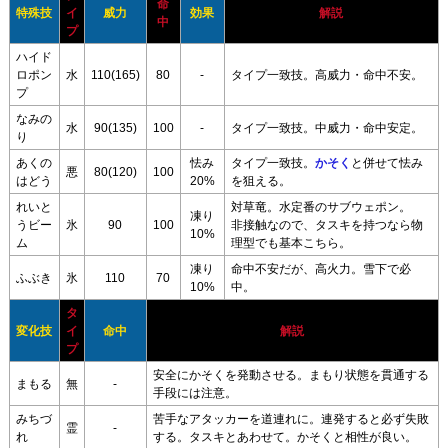
命
特殊技
イ
威力
効果
解説
中
プ
ハイド
ロポン
水
110(165)
80
-
タイプ一致技。高威力・命中不安。
プ
なみの
水
90(135)
100
-
タイプ一致技。中威力・命中安定。
り
あくの
怯み
タイプ一致技。
かそく
と併せて怯み
悪
80(120)
100
はどう
20%
を狙える。
れいと
対草竜。水定番のサブウェポン。
凍り
うビー
氷
90
100
非接触なので、タスキを持つなら物
10%
ム
理型でも基本こちら。
凍り
命中不安だが、高火力。雪下で必
ふぶき
氷
110
70
10%
中。
タ
変化技
イ
命中
解説
プ
安全にかそくを発動させる。まもり状態を貫通する
まもる
無
-
手段には注意。
みちづ
苦手なアタッカーを道連れに。連発すると必ず失敗
霊
-
れ
する。タスキとあわせて。かそくと相性が良い。