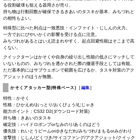
る役割破壊も狙える器用さが売り。
持ち物は行動回数が確保できるきあいのタスキが基本、みちづれと
の相性もよい。
特殊型に比べた利点は一致悪技・インファイト・じしんの火力。
一方でおにびやいかくの影響を受ける点に注意。
みちづれがあるとはいえ読まれやすく、起点回避性能はそこまで高
くない。
クイックターンはかそくや自身の繰り出し性能の低さにマッチして
いないものの、みちづれを透かされた際の撤退手段としては有能。
ただ基本的にはサブウェポンで範囲を広げるか、タスキ対策のアク
アジェットのほうが無難。
かそくアタッカー型(特殊ベース)
[
編集
]
特性：かそく
性格：ひかえめ/おっとり/おくびょう/むじゃき
能力ポイント：CS32 D2(ダウンロード対策)
持ち物：きあいのタスキ
確定技：ハイドロポンプorなみのり/あくのはどう
優先技：れいとうビームorゆきなだれ/みちづれ/まもるorみがわり
攻撃技：じしん/どくづき/サイコファング/アクアジェット/クイック