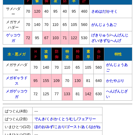
Ｐ
撃
御
攻
防
早
計
サメハダ
70
120
40
95
40
95
460
さめはだ
/
かそく
ー
メガサメ
70
140
70
110
65
105
560
がんじょうあご
ハダー
ゲッコウ
げきりゅう
/
へんげんじ
72
95
67
103
71
122
530
ガ
ざい
/
きずなへんげ
Ｈ
攻
防
特
特
素
合
水・悪メガ
特性
Ｐ
撃
御
攻
防
早
計
メガサメハダ
がんじょうあ
70
140
70
110
65
105
560
ー
ご
メガギャラド
95
155
109
70
130
81
640
かたやぶり
ス
メガゲッコウ
へんげんじざ
72
125
77
133
81
142
630
ガ
い
ばつぐん(4倍)
---
ばつぐん(2倍)
でんき
/
くさ
/
かくとう
/
むし
/
フェアリー
いまひとつ(1/2)
ほのお
/
みず
/
こおり
/
ゴースト
/
あく
/
はがね
いまひとつ(1/4)
---