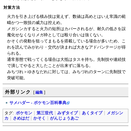
対策方法
火力を引き上げる積み技は覚えず、数値は高めとはいえ常識の範
疇かつ一致技の威力は控えめ。
メガシンカすると火力の短所はカバーされるが、耐久の低さを誤
魔化せなくなりメガ枠としては殴り合いは強くない。
かそくの発動を狙ってまもるを搭載している場合が多いため、こ
れを読んでみがわり・交代が決まれば大きなアドバンテージが得
られる。
通常形態で戦ってくる場合は大抵はタスキ持ち。先制技や連続技
で潰してやると大したことが出来ずに落ちる。
みちづれ＞ゆきなだれに対しては、みちづれのターンに先制技で
突破可能。
外部リンク
[
編集
]
サメハダー - ポケモン百科事典
タグ:
ポケモン
第三世代
みずタイプ
あくタイプ
メガシン
カ
さめはだ
かそく
がんじょうあご