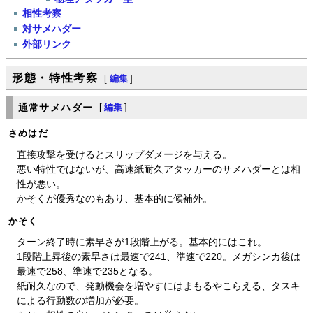
相性考察
対サメハダー
外部リンク
形態・特性考察
[
編集
]
通常サメハダー
[
編集
]
さめはだ
直接攻撃を受けるとスリップダメージを与える。
悪い特性ではないが、高速紙耐久アタッカーのサメハダーとは相
性が悪い。
かそくが優秀なのもあり、基本的に候補外。
かそく
ターン終了時に素早さが1段階上がる。基本的にはこれ。
1段階上昇後の素早さは最速で241、準速で220。メガシンカ後は
最速で258、準速で235となる。
紙耐久なので、発動機会を増やすにはまもるやこらえる、タスキ
による行動数の増加が必要。