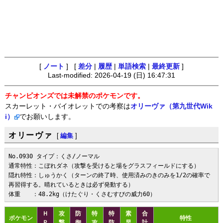
[
ノート
] [
差分
|
履歴
|
単語検索
|
最終更新
]
Last-modified: 2026-04-19 (日) 16:47:31
チャンピオンズでは未解禁のポケモンです。
スカーレット・バイオレットでの考察は
オリーヴァ（第九世代Wik
i）
でお願いします。
オリーヴァ
[
編集
]
No.0930 タイプ：くさ/ノーマル

通常特性：こぼれダネ（攻撃を受けると場をグラスフィールドにする）

隠れ特性：しゅうかく（ターンの終了時、使用済みのきのみを1/2の確率で
再習得する。晴れているときは必ず発動する）

体重　　：48.2kg（けたぐり・くさむすびの威力60）
Ｈ
攻
防
特
特
素
合
ポケモン
特性
Ｐ
撃
御
攻
防
早
計