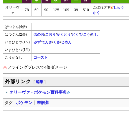
オリーヴ
こぼれダネ
?
/
しゅう
78
69
90
125
109
39
510
ァ
かく
ばつぐん(4倍)
---
ばつぐん(2倍)
ほのお
/
こおり
/
かくとう
/
どく
/
ひこう
/
むし
いまひとつ(1/2)
みず
/
でんき
/
くさ
/
じめん
いまひとつ(1/4)
---
こうかなし
ゴースト
※
フライングプレスで4倍ダメージ
外部リンク
[
編集
]
オリーヴァ - ポケモン百科事典
タグ:
ポケモン
未解禁